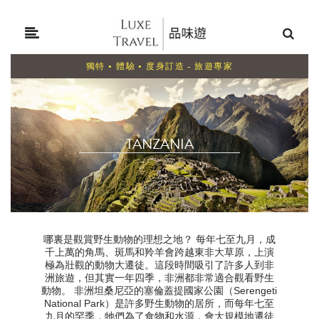
獨特 • 體驗 • 度身訂造 - 旅遊專家
TANZANIA
哪裏是觀賞野生動物的理想之地？ 每年七至九月，成
千上萬的角馬、斑馬和羚羊會跨越東非大草原，上演
極為壯觀的動物大遷徒。這段時間吸引了許多人到非
洲旅遊，但其實一年四季，非洲都非常適合觀看野生
動物。 非洲坦桑尼亞的塞倫蓋提國家公園（Serengeti
National Park）是許多野生動物的居所，而每年七至
九月的罕季，牠們為了食物和水源，會大規模地遷徒