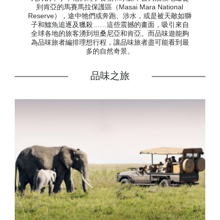
到肯亞的馬賽馬拉保護區（Masai Mara National
Reserve），途中牠們或奔跑、涉水，或是被天敵如獅
子和鱷魚追逐及獵殺……這些震撼的畫面，吸引來自
全球各地的旅客湧到坦桑尼亞和肯亞。而品味遊能夠
為品味旅者編排理想行程，讓品味旅者盡可能看到最
多的自然奇景。
品味之旅