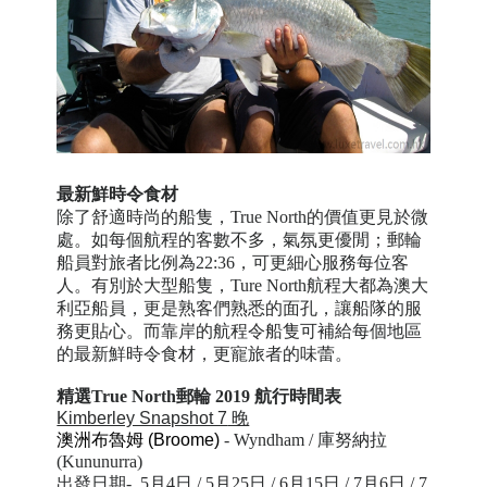
最新鮮時令食材
除了舒適時尚的船隻，
True North
的價值更見於微
處。如每個航程的客數不多，氣氛更優閒；
郵輪
船員對
旅者
比例為
22:36
，可更細心服務每位客
人。有別於大型船隻，
Ture North
航程大都為澳大
利亞船員，更是熟客們熟悉的面孔，讓船隊的服
務更貼心。而靠岸的航程令船隻可補給每個地區
的最新鮮時令食材，更寵旅者的味蕾。
精選True North郵輪
2019
航行時間表
Kimberley Snapshot 7
晚
澳洲布魯姆
(Broome)
- Wyndham /
庫努納拉
(
Kununurra)
出發日期- 5月4日 / 5月25日 / 6月15日 / 7月6日 / 7