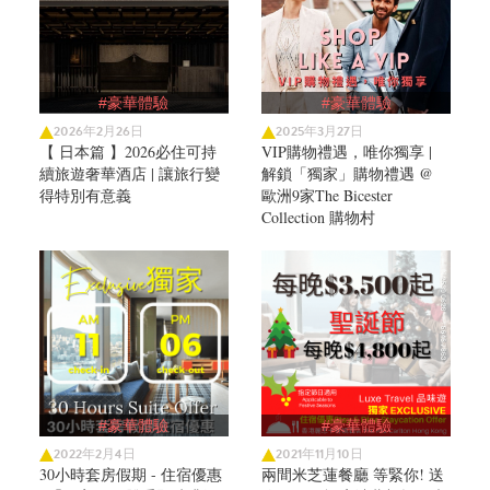
#豪華體驗
#豪華體驗
2026年2月26日
2025年3月27日
【 日本篇 】2026必住可持
VIP購物禮遇，唯你獨享 |
續旅遊奢華酒店 | 讓旅行變
解鎖「獨家」購物禮遇 @
得特別有意義
歐洲9家The Bicester
Collection 購物村
#豪華體驗
#豪華體驗
2022年2月4日
2021年11月10日
30小時套房假期 - 住宿優惠
兩間米芝蓮餐廳 等緊你! 送