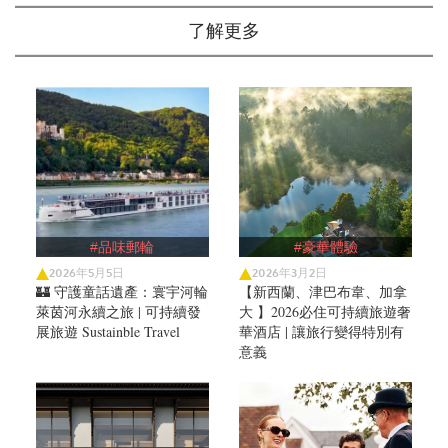
了解更多
#品味郵輪
#豪華體驗
2026年5月5日
2026年3月2日
🏰 守護童話遺產：寰宇河輪
【新西蘭、津巴布韋、加拿
萊茵河永續之旅 | 可持續發
大 】2026必住可持續旅遊奢
展旅遊 Sustainble Travel
華酒店 | 讓旅行變得特別有
意義