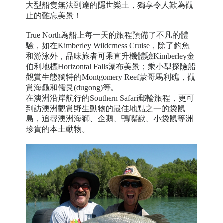
大型船隻無法到達的隱世樂土，獨享令人歎為觀
止的難忘美景！
True North
為船上每一天的旅程預備了不凡的體
驗，如在
Kimberley Wilderness Cruise
，除了釣魚
和游泳外，品味旅者可乘直升機體驗
Kimberley
金
伯
利
地標
Horizontal Falls
瀑
布
美景；乘小型探險船
觀賞生態獨特的
Montgomery Reef
蒙哥馬利礁，觀
賞海龜和儒艮
(dugong)
等。
在澳洲沿岸航行的Southern Safari郵輪旅程，更可
到訪澳洲觀賞野生動物的最佳地點之一的袋鼠
島，追尋澳洲海獅、企鵝、鴨嘴獸、小袋鼠等洲
珍貴的本土動物。