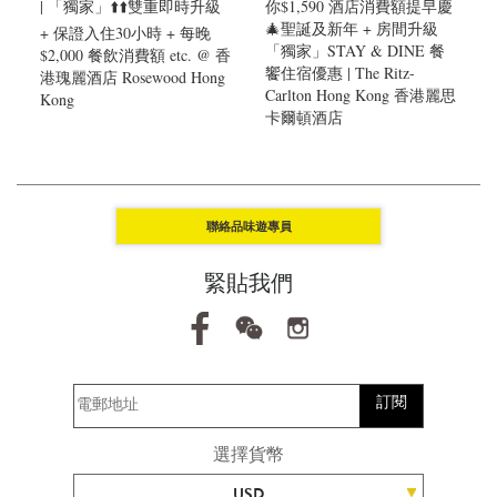
| 「獨家」⬆️⬆️雙重即時升級
你$1,590 酒店消費額提早慶
🎄聖誕及新年 + 房間升級
+ 保證入住30小時 + 每晚
「獨家」STAY & DINE 餐
$2,000 餐飲消費額 etc. @ 香
饗住宿優惠 | The Ritz-
港瑰麗酒店 Rosewood Hong
Carlton Hong Kong 香港麗思
Kong
卡爾頓酒店
聯絡品味遊專員
緊貼我們
訂閱
選擇貨幣
USD