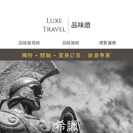
品味遊視頻
品味旅程
禮賓服務
獨特 • 體驗 • 度身訂造 - 旅遊專家
希臘