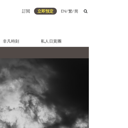
訂閲
立即預定
EN
/
繁
/
简
非凡時刻
私人日賞團