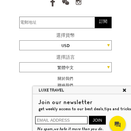
訂閱
選擇貨幣
USD
選擇語言
繁體中文
關於我們
聯絡我們
LUXE TRAVEL
加入我們
旅遊網站地圖
Join our newsletter
楊廸深品味遊
get weekly access to our best deals,tips and tricks
條款及細則
© 2026 品味遊有限公司
JOIN
牌照號碼 353662
No spam,we hate it more than you do.
瞭解更多