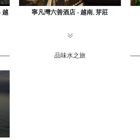
- 越
寧凡灣六善酒店 - 越南, 芽莊
品味水之旅