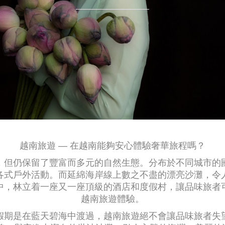
越南旅遊 — 在越南能夠安心體驗奢華旅程嗎？
，但仍保留了豐富而多元的自然生態。分布於不同城市的
各式戶外活動。而延綿海岸線上數之不盡的漂亮沙灘，令
中，林立着一座又一座頂級的酒店和度假村，讓品味旅者
越南旅遊體驗。
假期是在藍天碧海中渡過，越南旅遊絕不會讓品味旅者失