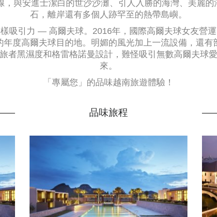
岸線，與安進士潔白的世沙沙灘、引人入勝的海灣、美麗
石，離岸還有多個人跡罕至的熱帶島嶼。
樣吸引力 — 高爾夫球。2016年，國際高爾夫球女友營
的年度高爾夫球目的地。明媚的風光加上一流設備，還有
旅者黑濕度和格雷格諾曼設計，難怪吸引無數高爾夫球
來。
「專屬您」的品味越南旅遊體驗！
品味旅程