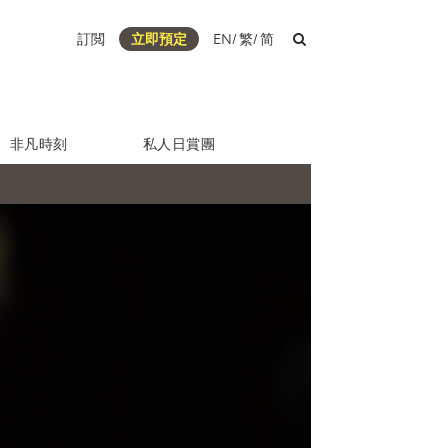
訂閲
立即預定
EN
/
繁
/
简
非凡時刻
私人日賞團