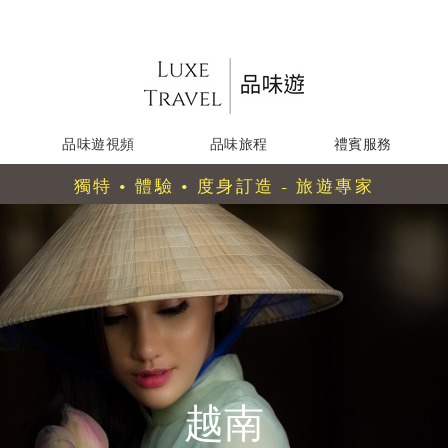
品味遊視頻
品味旅程
禮賓服務
獨特 • 體驗 • 度身訂造 - 旅遊專家
越南