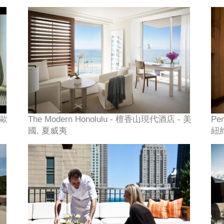
 歐
The Modern Honolulu - 檀香山現代酒店 - 美
Pe
國, 夏威夷
紐