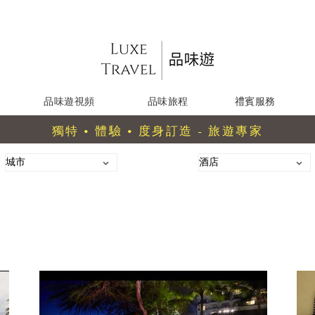
品味遊視頻
品味旅程
禮賓服務
獨特 • 體驗 • 度身訂造 - 旅遊專家