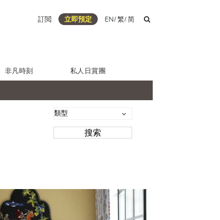
訂閲
立即預定
EN
/
繁
/
简
非凡時刻
私人日賞團