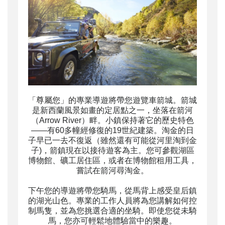
「尊屬您」的
專業導遊將帶您遊覽車箭城。箭城
是新西蘭風景如畫的定居點之一，坐落在箭河
（Arrow River）畔。小鎮保持著它的歷史特色
——有60多幢經修復的19世紀建築。淘金的日
子早已一去不復返（雖然還有可能從河里淘到金
子)，箭鎮現在以接待遊客為主。您可參觀湖區
博物館、礦工居住區，或者在博物館租用工具，
嘗試在箭河尋淘金。
下午您的導遊將帶您騎馬，從馬背上感受皇后鎮
的湖光山色。專業的工作人員將為您講解如何控
制馬隻，並為您挑選合適的坐騎。即使您從未騎
馬，您亦可輕鬆地體驗當中的樂趣。