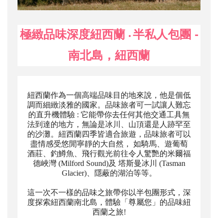
極緻品味深度紐西蘭
半私人包團 -
•
南北島，
紐西蘭
紐西蘭作為一個高端品味目的地來說，他是個低
調而細緻淡雅的國家。品味旅者可一試讓人難忘
的直升機體驗 : 它能帶你去任何其他交通工具無
法到達的地方，無論是冰川、山頂還是人跡罕至
的沙灘。紐西蘭四季皆適合旅遊，
品味旅者
可以
盡情感受悠閒寧靜的大自然， 如騎馬、遊葡萄
酒莊、釣鱒魚、飛行觀光前往令人驚艷的米爾福
德峽灣 (Milford Sound)及 塔斯曼冰川 (Tasman
Glacier)、隱蔽的湖泊等等。
這一次不一樣的品味之旅帶你以半包團形式，
深
度探索紐西蘭南北島，
體驗「尊屬您」的品味紐
西蘭之旅!