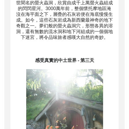
世聞名的螢火蟲洞，欣賞由成千上萬螢火蟲組成
的閃閃星河。3000萬年前，整個懷托摩地區淹
沒在海平面之下，層疊的石灰岩便在海底慢慢生
成。如今，這些石灰岩成為新西蘭最神奇的地下
奇觀之一。夢幻般的螢火蟲洞穴，形態各異的溶
洞，還有無數的流水洞和地下河組成的一個個地
下迷宮，將令品味旅者感嘆大自然的奇妙。
感受真實的中土世界
- 第三天