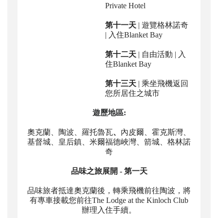
Private Hotel
第十一天
| 遊覽格林諾奇
| 入住Blanket Bay
第十二天
| 自由活動 | 入
住Blanket Bay
第十三天
| 乘坐飛機返回
您所居住之城市
遊歷地區:
奧克蘭、陶波、
羅托魯瓦
、
內皮爾、霍克斯灣、
基督城、
皇后鎮
、
米爾福德峽灣
、
箭城、
格林諾
奇
品味之旅展開 -
第一天
品味旅者抵達奧克蘭後，轉乘飛機前往陶波，將
有專車接載您前往The Lodge at the Kinloch Club
辦理入住手續。