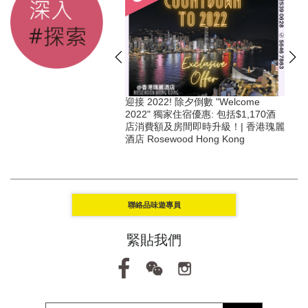
 除夕倒數 "Welcome
Staycation+私人親子活動 & 獨家住宿
家住宿優惠: 包括$1,170酒
優惠 | 平均每晚由$2,980起 @ 香港瑰
房間即時升級！| 香港瑰麗
麗酒店 Rosewood Hong Kong
od Hong Kong
聯絡品味遊專員
緊貼我們