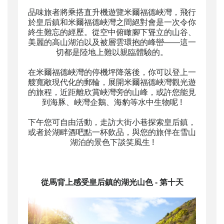
品味旅者將乘搭直升機遊覽米爾福德峽灣，飛行
於皇后鎮和米爾福德峽灣之間絕對會是一次令你
終生難忘的經歷。從空中俯瞰腳下聳立的山谷、
美麗的高山湖泊以及被層雲環抱的峰巒——這一
切都是陸地上難以親臨體驗的。
在米爾福德峽灣的停機坪降落後，你可以登上一
艘寬敞現代化的郵輪，展開米爾福德峽灣觀光遊
的旅程，近距離欣賞峽灣旁的山峰，或許您能見
到海豚、峽灣企鵝、海豹等水中生物呢 !
下午您可自由活動，走訪大街小巷探索皇后鎮，
或者於湖畔酒吧點一杯飲品，與您的旅伴在雪山
湖泊的景色下談笑風生 !
從馬背上感受皇后鎮的湖光山色
- 第十天