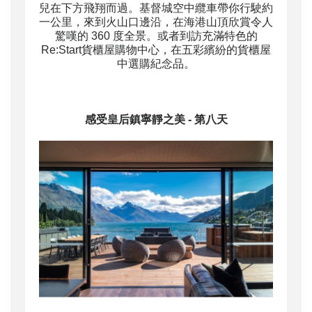
兒在下方飛翔而過。基督城空中纜車帶你行駛約
一公里，來到火山口邊沿，在海港山頂欣賞令人
驚嘆的 360 度全景。或者到訪充滿特色的
Re:Start貨櫃屋購物中心，在五彩繽紛的貨櫃屋
中選購紀念品。
感受皇后鎮寧靜之美
- 第八天