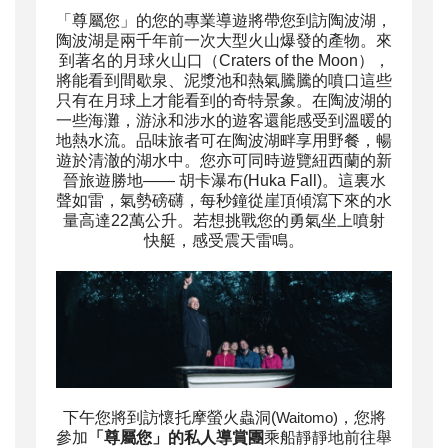
「尊屬您」的
您的專業導遊將帶您到訪陶波湖，
陶波湖是兩千年前一次大型火山爆發的產物。來
到著名的月球火山口（Craters of the Moon），
將能看到間歇泉、泥漿池和熱氣騰騰的噴口這些
只有在月球上才能看到的奇特景象。在陶波湖的
一些海灘，游泳和涉水的遊客還能感受到溫暖的
地熱水流。
品味旅者
可在陶波湖畔享用野餐，暢
遊於清澈的湖水中。您亦可同時遊覽紐西蘭的新
晉旅遊勝地—— 胡卡瀑布(Huka Fall)。這裏水
聲如雷，氣勢磅礴，每秒鐘從崖頂傾瀉下來的水
量高達22萬公升。若想挑戰您的勇氣坐上噴射
快艇，感受震天雷鳴。
下午您將到訪懷托摩螢火蟲洞(
，您將
Waitomo)
參加
「尊屬您」的私人導賞團
乘船靜靜地前往舉