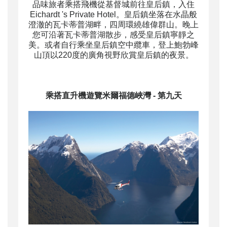
品味旅者乘搭飛機從基督城前往皇后鎮，入住
Eichardt 's Private Hotel。皇后鎮坐落在水晶般
澄澈的瓦卡蒂普湖畔，四周環繞雄偉群山。晚上
您可沿著瓦卡蒂普湖散步，感受皇后鎮寧靜之
美。或者自行乘坐皇后鎮空中纜車，登上鮑勃峰
山頂以220度的廣角視野欣賞皇后鎮的夜景。
乘搭直升機遊覽米爾福德峽灣
- 第九天