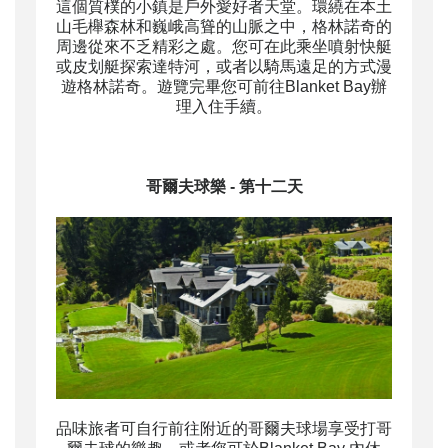
這個質樸的小鎮是戶外愛好者天堂。環繞在本土
山毛櫸森林和巍峨高聳的山脈之中，格林諾奇的
周邊從來不乏精彩之處。您可在此乘坐噴射快艇
或皮划艇探索達特河，或者以騎馬遠足的方式漫
遊格林諾奇。遊覽完畢您可前往Blanket Bay辦
理入住手續。
哥爾夫球
樂 - 第十二天
品味旅者可自行前往附近的哥爾夫球場享受打哥