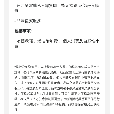
- 紐西蘭當地私人導賞團、
指定接送
及部份入場
費
-
品味禮賓服務
包括事項:
-
有關稅項、燃油附加費 、個人消費及自願性小
費
*
條款及細則適用。
以上旅程為半包團。
價格以每位成人佔半房
計算，
包括來回商務機票及酒店、
紐西
蘭
當地
之旅行團及指定接
送 ，有關稅項、燃油附加費 、個人消費及自願性小費不包括在
內。以上行程內容及圖片只供參考
。品味之旅需於出發前至少
45
個工作天確認及付畢全數，品味遊有權不接納過於緊急的預訂安
7
排
。
價格於
2018
年
月18
日計算，可因供應商之價格及匯率變
動、機位及酒店之供應情況而調整，行程可隨時調整而不作另行
通知，煩請聯絡我們以提供即時報價。品味遊保留最終之決定
權。