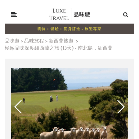
獨特 • 體驗 • 度身訂造 - 旅遊專家
品味遊
>
品味旅程
>
新西蘭旅遊
>
極緻品味深度紐西蘭之旅 (13天) - 南北島，紐西蘭