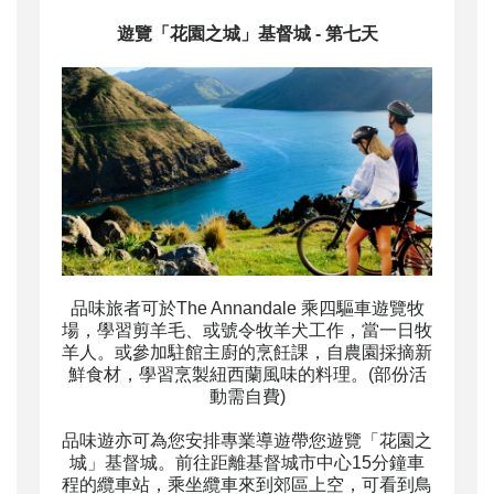
遊覽「花園之城」基督城
- 第七天
品味旅者可於The Annandale 乘四驅車遊覽牧
場，學習剪羊毛、或號令牧羊犬工作，當一日牧
羊人。或參加駐館主廚的烹飪課，自農園採摘新
鮮食材，學習烹製紐西蘭風味的料理。
(部份活
動需自費)
品味遊亦可為您安排專業導遊帶您遊覽「花園之
城」基督城。前往距離基督城市中心15分鐘車
程的纜車站，乘坐纜車來到郊區上空，可看到鳥