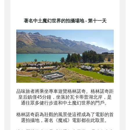
著名
中土魔幻世界的拍攝場地
- 第十一天
品味旅者將乘坐專車遊覽格林諾奇。格林諾奇距
皇后鎮僅45分鐘，坐落於瓦卡蒂普湖北岸，是
通往眾多健行步道和中土魔幻世界的門戶。
格林諾奇蔚為壯觀的風景使這裡成為了電影的首
選拍攝地，
著名《魔戒》
電影都在此取景。