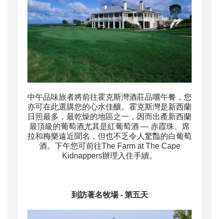
中午品味旅者將前往霍克斯灣酒莊品嚐午餐，您
亦可在此選購您的心水佳釀。霍克斯灣是新西蘭
日照最多，最乾燥的地區之一，因而出產新西蘭
最頂級的葡萄酒尤其是紅葡萄酒 — 赤霞珠、席
拉和梅樂遠近聞名，但也不乏令人驚豔的白葡萄
酒。下午您可前往The Farm at The Cape
Kidnappers辦理入住手續。
到訪
著名
牧場
- 第五天