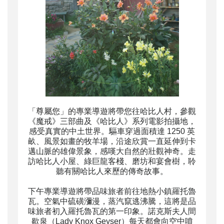
「尊屬您」的
專業導遊
將帶您往哈比人村，參觀
《魔戒》三部曲及《哈比人》系列電影拍攝地，
感受真實的中土世界。驅車穿過面積達 1250 英
畝、風景如畫的牧羊場，沿途欣賞一直延伸到卡
邁山脈的雄偉景象，感嘆大自然的壯觀神奇。走
訪哈比人小屋、綠巨龍客棧、磨坊和宴會樹，聆
聽有關哈比人來歷的傳奇故事。
下午專業導遊將帶品味旅者前往地熱小鎮羅托魯
瓦。空氣中硫磺瀰漫，蒸汽竄逃沸騰，這將是品
味旅者初入羅托魯瓦的第一印象。諾克斯夫人間
歇泉（Lady Knox Geyser）每天都會向空中噴