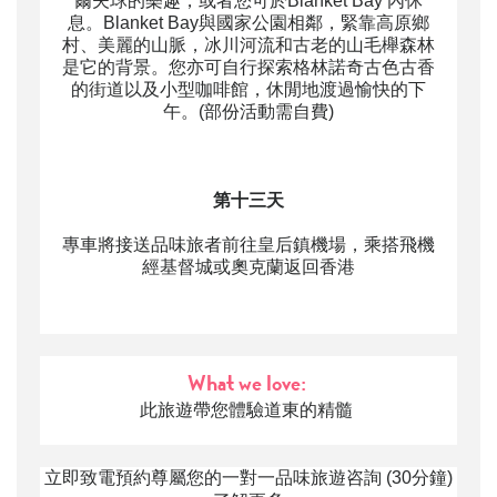
爾夫球的樂趣，或者您可於Blanket Bay 內休
息。Blanket Bay與國家公園相鄰，緊靠高原鄉
村、美麗的山脈，冰川河流和古老的山毛櫸森林
是它的背景。您亦可自行探索格林諾奇古色古香
的街道以及小型咖啡館，休閒地渡過愉快的下
午。
(部份活動需自費)
第十三天
專車將接送品味旅者前往皇后鎮機場，乘搭飛機
經基督城或奧克蘭返回香港
What we love:
此旅遊帶您體驗道東的精髓
立即致電預約尊屬您的一對一品味旅遊咨詢 (30分鐘)