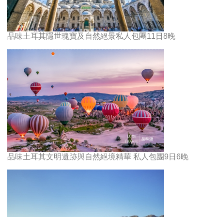
品味土耳其隱世瑰寶及自然絕景私人包團11日8晚
品味土耳其文明遺跡與自然絕境精華 私人包團9日6晚