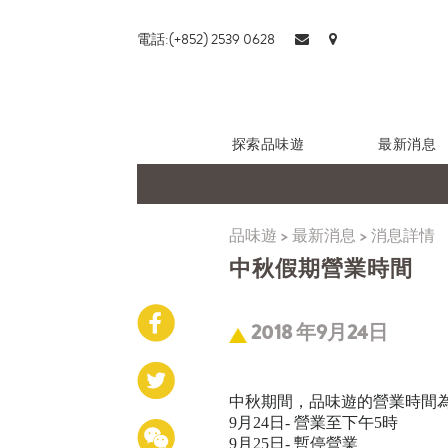
電話:(+852) 2539 0628
探索品味遊
最新消息
品味遊
>
最新消息
>
消息詳情
中秋假期營業時間
2018 年9月24日
中秋期間，品味遊的營業時間
9
月
24
日
-
營業至下午
5
時
9
月
25
日
-
暫停營業