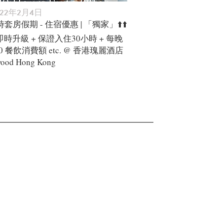
022年2月4日
時套房假期 - 住宿優惠 | 「獨家」⬆️⬆️
時升級 + 保證入住30小時 + 每晚
000 餐飲消費額 etc. @ 香港瑰麗酒店
ood Hong Kong