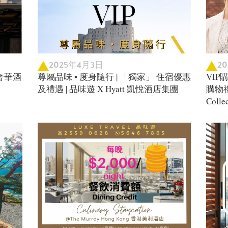
2025年4月3日
2
奢華酒
尊屬品味 • 度身隨行 | 「獨家」 住宿優惠
VIP
及禮遇 | 品味遊 X Hyatt 凱悅酒店集團
購物禮遇
Coll