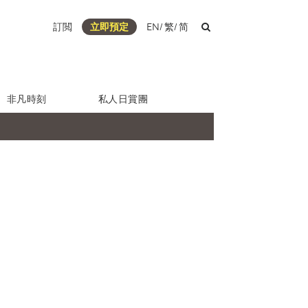
訂閲
立即預定
EN
/
繁
/
简
非凡時刻
私人日賞團