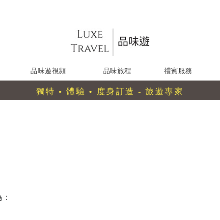
品味遊視頻
品味旅程
禮賓服務
獨特 • 體驗 • 度身訂造 - 旅遊專家
為：