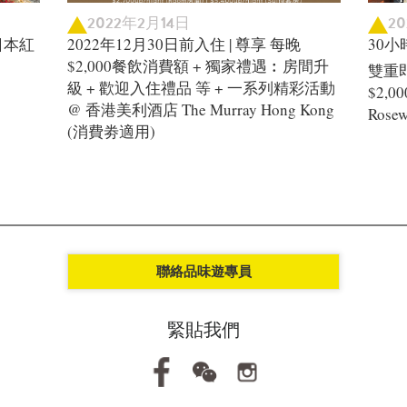
2022年2月14日
2
日本紅
2022年12月30日前入住 | 尊享 每晚
30小
$2,000餐飲消費額 + 獨家禮遇︰房間升
雙重即
級 + 歡迎入住禮品 等 + 一系列精彩活動
$2,
@ 香港美利酒店 The Murray Hong Kong
Rosew
(消費劵適用)
聯絡品味遊專員
緊貼我們