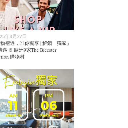
025年3月27日
購物禮遇，唯你獨享 | 解鎖「獨家」
 @ 歐洲9家The Bicester
ection 購物村