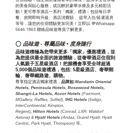
的美食與貼心服務，或沉醉於豪華水療及多元精彩活
動！更可尊享
酒店一系列「獨家」禮遇
︰包括每日早
餐、房間即時升級、酒店消費額
、
提早入住/延遲退房
等等，讓您的住宿體驗更加完美！
立即以 💬
Whatsapp
5646 7863
聯絡品味遊專員了解更多。
⭕
品味遊
-
尊屬品味 • 度身隨行
品味遊積極為您帶來更多「獨家」優惠禮遇，並
為您提供最全面的旅遊體驗
，
從奢華酒店住宿到
人氣親子
五星級
酒店
！
把握機會享受全球超過
5,000個品味遊禮遇，包括: 5星級
酒店、奢華郵
輪、奢華鐵路遊、購物
。
尊享指定酒店獨家禮遇，
品牌如:
Mandarin Oriental
Hotels,
Peninsula Hotels, Rosewood Hotels,
Shangri-La Hotels,
Accor Hotels
(Fairmont,
MGallery, Raffles, Sofitel)
,
IHG Hotels
(Indigo,
InterContinental, Kimpton,
Regent)
,
Hilton
Hotels
(Conrad, LXR, Waldorf
Astoria) &
Hyatt Hotels
(Andaz, Grand Hyatt, Hyatt
Centric, Park Hyatt, Thompson)
等。