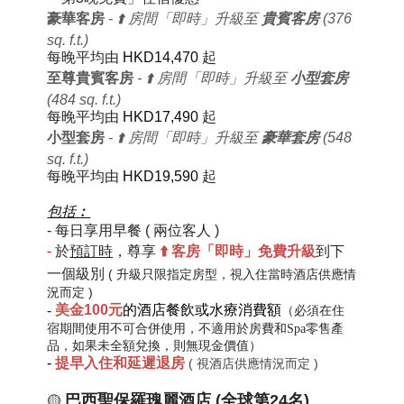
豪華客房
- ⬆️ 房間「即時」升級至
貴賓客房
(376
sq. f.t.)
每晚平均由
HKD14,470
起
至尊貴賓客房
- ⬆️ 房間「即時」升級至
小型套房
(484 sq. f.t.)
每晚平均由
HKD17,490
起
小型套房
- ⬆️ 房間「即時」升級至
豪華套房
(548
sq. f.t.)
每晚平均由
HKD19,590
起
包括︰
-
每日
享用早餐
( 兩位客人 )
-
於
預訂時
，尊享
⬆️
客房「即時」免費
升級
到下
一個級別
( 升級只限指定房型，視入住當時酒店供應情
況而定 )
-
美金100元
的酒店餐飲或水療消費額
（必須在住
宿期間使用不可合併使用，不適用於房費和
Spa零售產
品
，如果未全額兌換，則無現金價值）
-
提早入住和延遲退房
( 視酒店供應情況而定 )
巴西聖保羅瑰麗酒店 (全球第24名)
🟡