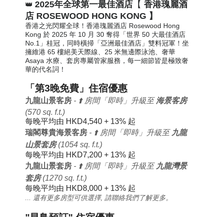
2025年全球第一最佳酒店
【
香港瑰麗酒
👑
店 ROSEWOOD HONG KONG 】
香港之光閃耀全球！香港瑰麗酒店 Rosewood Hong
Kong 於 2025 年 10 月 30 奪得「世界 50 大最佳酒店
No.1」桂冠，同時橫掃「亞洲最佳酒店」雙料冠軍！坐
擁維港 65 樓絕美天際線、25 米無邊際泳池、奢華
Asaya 水療、套房專屬管家服務，每一細節皆是極致奢
華的代名詞！
「第3晚免費」住宿優惠
九龍山景客房
- ⬆️ 房間「即時」升級至
海景客房
(570 sq. f.t.)
每晚平均由 HKD4,540 + 13% 起
瑞閣尊貴海景客房
- ⬆️ 房間「即時」升級至
九龍
山景套房
(1054 sq. f.t.)
每晚平均由
HKD7,200 + 13% 起
九龍山景套房
- ⬆️ 房間「即時」升級至
九龍灣景
套房
(1270 sq. f.t.)
每晚平均由
HKD8,000 + 13% 起
... 還有更多房型可供選擇, 請聯絡我們了解更多。