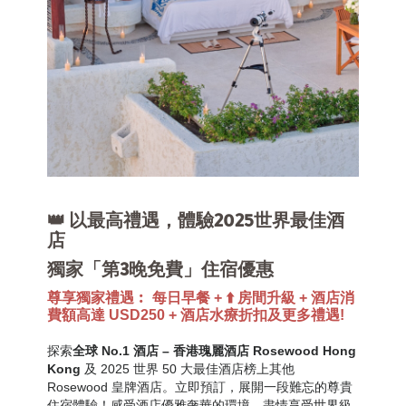
👑 以最高禮遇，體驗2025世界最佳酒
店
獨家「第3晚免費」住宿優惠
尊享獨家禮遇︰ 每日早餐 + ⬆️ 房間升級 + 酒店消
費額高達 USD250 + 酒店水療折扣及更多禮遇!
探索
全球 No.1 酒店 – 香港瑰麗酒店 Rosewood Hong
Kong
及 2025 世界 50 大最佳酒店榜上其他
Rosewood 皇牌酒店。
立即預訂，
展開一段難忘的尊貴
住宿體驗！
感受酒店優雅奢華的環境，盡情享受世界級