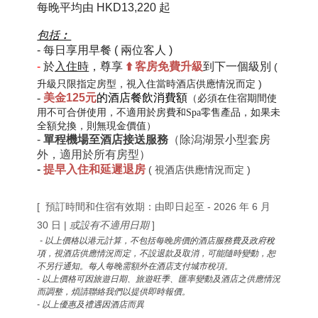
每晚平均由
HKD13,220 起
包括︰
-
每日
享用早餐
( 兩位客人 )
-
於
入住時
，尊享
⬆️
客房免費
升級
到下一個級別
(
升級只限指定房型，視入住當時酒店供應情況而定 )
-
美金125元
的酒店餐飲消費額
（必須在住宿期間使
用不可合併使用，不適用於房費和
Spa零售產品
，如果未
全額兌換，則無現金價值）
-
單程機場至酒店接送服務
（除潟湖景小型套房
外，適用於所有房型）
-
提早入住和延遲退房
( 視酒店供應情況而定 )
[ 預訂時間和住宿有效期：由即日起至 - 2026 年 6 月
30 日 |
或設有
不適用日期
]
- 以上價格以港元計算，不包括每晚房價的酒店服務費及政府
稅
項
，
視酒店供應情況而定，不設退款及取消，可能隨時變動，恕
不另行通知。每人每晚需額外在酒店支付城市稅項。
- 以上價格可因旅遊日期、旅遊旺季、匯率變動及酒店之供應情況
而調整，煩請聯絡我們以提供即時報價。
- 以上優惠及禮遇因酒店而異