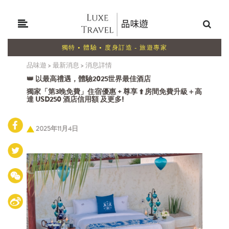
獨特 • 體驗 • 度身訂造 - 旅遊專家
品味遊
>
最新消息
>
消息詳情
👑 以最高禮遇，體驗2025世界最佳酒店
獨家「第3晚免費」住宿優惠 + 尊享 ⬆️ 房間免費升級＋高
達 USD250 酒店信用額 及更多!
2025年11月4日