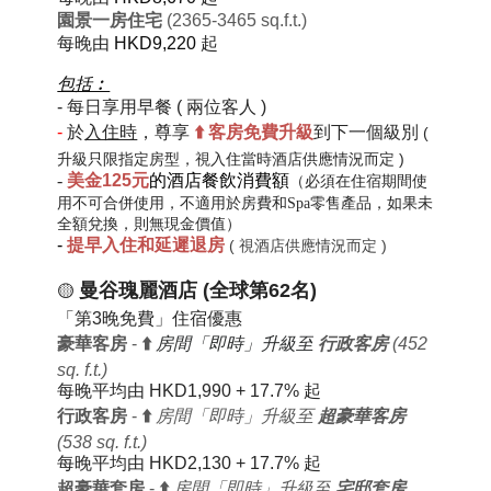
園景一房住宅
(2365-3465 sq.f.t.)
每晚由
HKD9,220
起
包括︰
-
每日
享用早餐
( 兩位客人 )
-
於
入住時
，尊享
⬆️
客房免費
升級
到下一個級別
(
升級只限指定房型，視入住當時酒店供應情況而定 )
-
美金125元
的酒店餐飲消費額
（必須在住宿期間使
用不可合併使用，不適用於房費和
Spa零售產品
，如果未
全額兌換，則無現金價值）
-
提早入住和延遲退房
( 視酒店供應情況而定 )
曼谷瑰麗酒店 (全球第62名)
🟡
「第3晚免費」住宿優惠
豪華客房
-
⬆️
房間「即時」升級至
行政客房
(452
sq. f.t.)
每晚平均由
HKD1,990 + 17.7%
起
行政客房
-
⬆️
房間「即時」升級至
超豪華客房
(538 sq. f.t.)
每晚平均由
HKD2,130 + 17.7%
起
超豪華套房
-
⬆️
房間「即時」升級至
宅邸套房