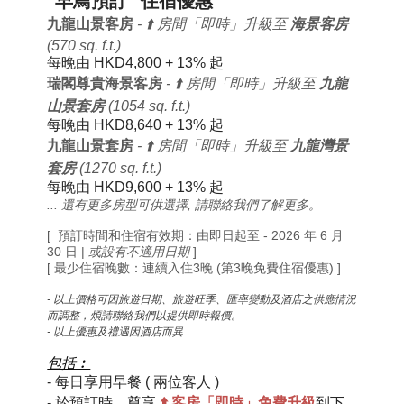
"早鳥預訂" 住宿優惠
九龍山景客房
- ⬆️ 房間「即時」升級至
海景客房
(570 sq. f.t.)
每晚由 HKD4,800 + 13% 起
瑞閣尊貴海景客房
- ⬆️ 房間「即時」升級至
九龍
山景套房
(1054 sq. f.t.)
每晚由
HKD8,640 + 13% 起
九龍山景套房
- ⬆️ 房間「即時」升級至
九龍灣景
套房
(1270 sq. f.t.)
每晚由
HKD9,600 + 13% 起
... 還有更多房型可供選擇, 請聯絡我們了解更多。
[ 預訂時間和住宿有效期：由即日起至 - 2026 年 6 月
30 日 |
或設有
不適用日期
]
[ 最少住宿晚數：連續入住3晚 (第3晚免費住宿優惠) ]
- 以上價格可因旅遊日期、旅遊旺季、匯率變動及酒店之供應情況
而調整，煩請聯絡我們以提供即時報價。
- 以上優惠及禮遇因酒店而異
包括︰
-
每日
享用早餐
( 兩位客人 )
-
於
預訂時
，尊享
⬆️
客房「即時」免費
升級
到下