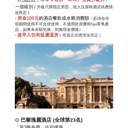
一個級別
( 升級只限指定房型，視入住當時酒店供應情
況而定 )
-
美金100元
的酒店餐飲或水療消費額
（必須在住
宿期間使用不可合併使用，不適用於房費和
Spa零售產
品
，如果未全額兌換，則無現金價值）
-
提早入住和延遲退房
( 視酒店供應情況而定 )
巴黎瑰麗酒店 (全球第23名)
🟡
「第3晚免費」住宿優惠