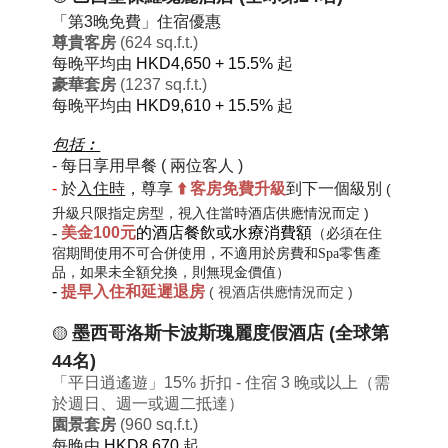
「第3晚免費」住宿優惠
尊貴客房
(624 sq.f.t.)
每晚平均由
HKD4,650 + 15.5%
起
豪華套房
(1237 sq.f.t.)
每晚平均由
HKD9,610
+ 15.5%
起
包括︰
-
每日
享用早餐
( 兩位客人 )
-
於
入住時
，尊享
⬆️
客房免費
升級
到下一個級別
(
升級只限指定房型，視入住當時酒店供應情況而定 )
-
美金100元
的酒店餐飲或水療消費額
（必須在住
宿期間使用不可合併使用，不適用於房費和
Spa零售產
品
，如果未全額兌換，則無現金價值）
-
提早入住和延遲退房
( 視酒店供應情況而定 )
墨西哥洛斯卡波斯瑰麗度假酒店 (全球第
🟡
44名)
「平日逍遙遊」15% 折扣 - 住宿 3 晚或以上（需
於週日、週一或週二抵達）
園景套房
(960 sq.f.t.)
每晚由
HKD8,670
起