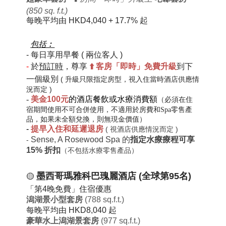
(850 sq. f.t.)
每晚平均由
HKD4,040 + 17.7%
起
包括︰
-
每日
享用早餐
( 兩位客人 )
-
於
預訂時
，尊享
⬆️
客房「即時」免費
升級
到下
一個級別
( 升級只限指定房型，視入住當時酒店供應情
況而定 )
-
美金100元
的酒店餐飲或水療消費額
（必須在住
宿期間使用不可合併使用，不適用於房費和
Spa零售產
品
，如果未全額兌換，則無現金價值）
-
提早入住和延遲退房
( 視酒店供應情況而定 )
Sense, A Rosewood Spa 的
指定水療療程可享
-
15% 折扣
（不包括水療零售產品）
墨西哥瑪雅科巴瑰麗酒店 (全球第95名)
🟡
「第4晚免費」住宿優惠
潟湖景小型套房
(788 sq.f.t.)
每晚平均由
HKD8,040
起
豪華水上潟湖景套房
(977 sq.f.t.)