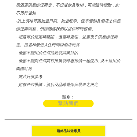
視酒店供應情況而定，不設退款及取消，可能隨時變動，恕
不另行通知
-以上價格可因旅遊日期、
旅遊旺季
、匯率變動及酒店之供應
情況而調整，煩請聯絡我們以提供即時報價。
- 禮遇可於預定時確認，但需時處理，並需視乎供應情況而
定。禮遇和最短入住時間因酒店而異
- 優惠不能用於任何活動或商業目的
- 優惠不能與任何其它推廣或特惠房價一起使用; 及不適用於
團體訂房
- 圖片只供參考
- 如有任何爭議，酒店及
品味遊
保留最終之決定
類別：
緊貼我們
聯絡品味遊專員