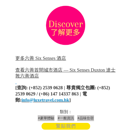
更多六善 Six Senses 酒店
查看六善首間城市酒店 — Six Senses Duxton 達士
敦六善酒店
[
查詢
: (+852) 2539 0628 |
尊貴獨立包團
: (+852)
2539 0629 / (+86) 147 14337 863 |
電
郵
:
info@luxetravel.com.hk
]
類別：
#豪華體驗
#一般資訊
#品味住宿
緊貼我們