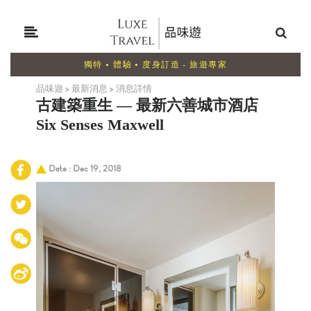
獨特 • 體驗 • 度身訂造 - 旅遊專家
品味遊
>
最新消息
>
消息詳情
古建築重生
—
最新
六善城市酒店
Six Senses Maxwell
Date : Dec 19, 2018