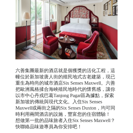
六善集團最新的酒店就是個獲獎的活化工程，這
幢位於新加坡唐人街的殖民地式古老建築，現已
重生為時尚的城市酒店
Six Senses Maxwell
。六善
把歐洲風格揉合海峽殖民地時代的懷舊感，讓你
以市中心丹戎巴葛
Tanjong Pagar
區為據點，探索
新加坡的傳統與現代文化。入住
Six Senses
Maxwell
或兩街之隔的
Six Senses Duxton
，均可同
時利用兩間酒店的設施，豐富您的住宿體驗！
想做第一批的品味旅者入住
Six Senses Maxwell
？
快聯絡品味遊專員為你安排吧！