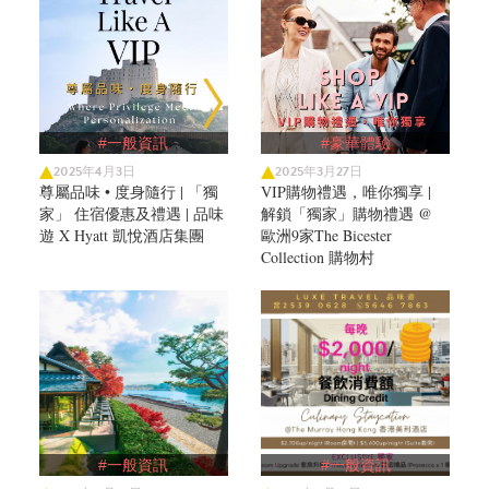
#一般資訊
#豪華體驗
2025年4月3日
2025年3月27日
尊屬品味 • 度身隨行 | 「獨
VIP購物禮遇，唯你獨享 |
家」 住宿優惠及禮遇 | 品味
解鎖「獨家」購物禮遇 @
遊 X Hyatt 凱悅酒店集團
歐洲9家The Bicester
Collection 購物村
#一般資訊
#一般資訊