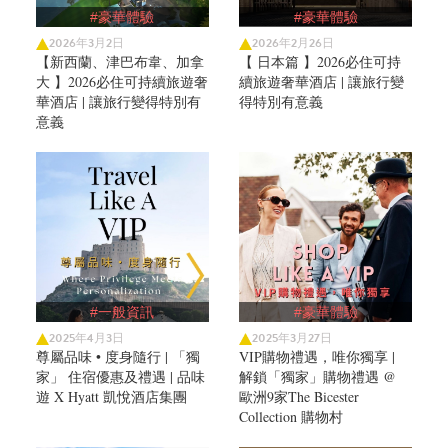
#豪華體驗
#豪華體驗
2026年3月2日
2026年2月26日
【新西蘭、津巴布韋、加拿
【 日本篇 】2026必住可持
大 】2026必住可持續旅遊奢
續旅遊奢華酒店 | 讓旅行變
華酒店 | 讓旅行變得特別有
得特別有意義
意義
#一般資訊
#豪華體驗
2025年4月3日
2025年3月27日
尊屬品味 • 度身隨行 | 「獨
VIP購物禮遇，唯你獨享 |
家」 住宿優惠及禮遇 | 品味
解鎖「獨家」購物禮遇 @
遊 X Hyatt 凱悅酒店集團
歐洲9家The Bicester
Collection 購物村