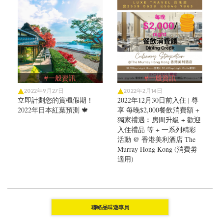
#一般資訊
#一般資訊
2022年9月27日
2022年2月14日
立即計劃您的賞楓假期！
2022年12月30日前入住 | 尊
2022年日本紅葉預測 🍁
享 每晚$2,000餐飲消費額 +
獨家禮遇︰房間升級 + 歡迎
入住禮品 等 + 一系列精彩
活動 @ 香港美利酒店 The
Murray Hong Kong (消費劵
適用)
聯絡品味遊專員