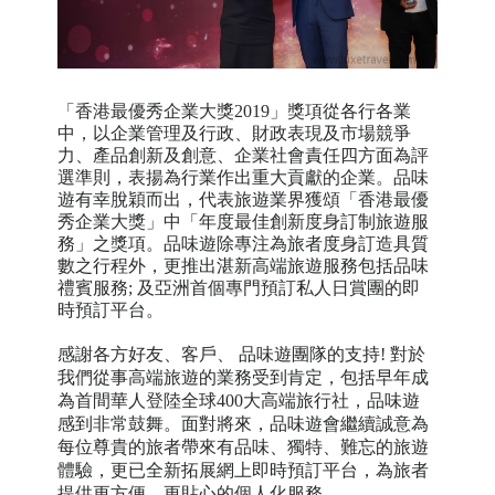
「香港最優秀企業大獎2019」獎項從各行各業
中，以企業管理及行政、財政表現及市場競爭
力、產品創新及創意、企業社會責任四方面為評
選準則，表揚為行業作出重大貢獻的企業。品味
遊有幸脫穎而出，代表旅遊業界獲頌「香港最優
秀企業大獎」中「年度最佳創新度身訂制旅遊服
務」之獎項。品味遊除專注為旅者度身訂造具質
數之行程外，更推出湛新高端旅遊服務包括品味
禮賓服
務
; 及亞洲首個專門預訂私人日賞團的
即
時預訂平台。
感謝各方好友、客戶、 品味遊團隊的支持! 對於
我們從事高端旅遊的業務受到肯定，包括早年成
為首間華人登陸全球400大高端旅行社，品味遊
感到非常鼓舞。面對將來，品味遊會繼續誠意為
每位尊貴的旅者帶來有品味、獨特、難忘的旅遊
體驗，更已全新拓展網上即時預訂平台，為
旅者
提供更方便、更貼心的個人化服務。