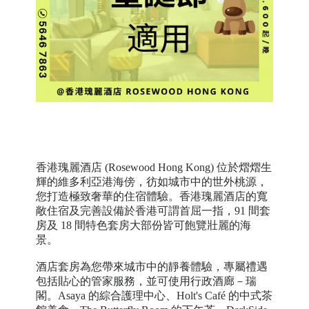
香港瑰麗酒店 (Rosewood Hong Kong) 位於熠熠生
輝的維多利亞港海傍，彷如城市中的世外桃源，
您打造極致奢華的住宿體驗。香港瑰麗酒店的寬
敞住宿及完善設備於香港可謂首屈一指，91 間套
房及 18 間特色套房大部份皆可飽覽壯麗的海
景。
酒店套房為您帶來城市中的靜養體驗，專屬禮遇
包括貼心的管家服務，並可使用行政酒廊－瑞
閣。Asaya 的綜合護理中心、Holt's Café 的中式茶