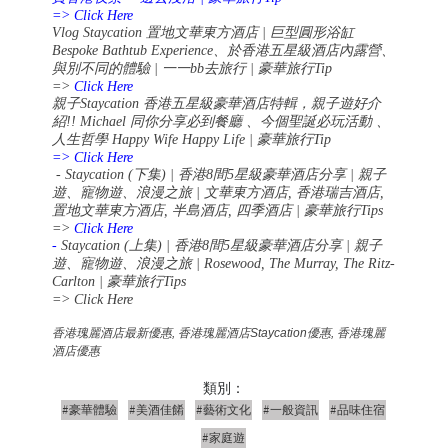
=> Click Here
Vlog Staycation
置地文華東方酒店
|
巨型圓形浴缸
Bespoke Bathtub Experience
、於香港五星級酒店內露營、
與別不同的體驗
|
一一
bb
去旅行
|
豪華旅行
Tip
=>
Click Here
親子
Staycation
香港五星級豪華酒店特輯，親子遊好介
紹
!! Michael
同你分享必到餐廳
、今個聖誕必玩活動
、
人生哲學
Happy Wife Happy Life |
豪華旅行
Tip
=> Click Here
- Staycation (
下集
) |
香港
8
間
5
星級豪華酒店分享
|
親子
遊、寵物遊、浪漫之旅
|
文華東方酒店
,
香港瑞吉酒店
,
置地文華東方酒店
,
半島酒店
,
四季酒店
|
豪華旅行
Tips
=>
Click Here
-
Staycation (
上集
) |
香港
8
間
5
星級豪華酒店分享
|
親子
遊、寵物遊、浪漫之旅
| Rosewood, The Murray, The Ritz-
Carlton |
豪華旅行
Tips
=> Click Here
香港瑰麗酒店最新優惠, 香港瑰麗酒店
Staycation
優惠, 香港瑰麗
酒店優惠
類別：
#豪華體驗
#美酒佳餚
#藝術文化
#一般資訊
#品味住宿
#家庭遊