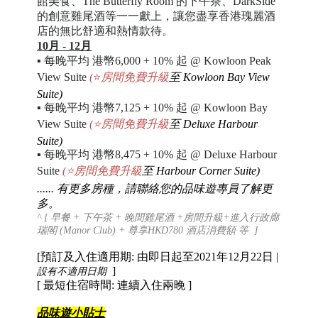
館美食、The Butterfly Room 的下午茶、DarkSide
的創意雞尾酒等一一獻上，讓您盡享香港瑰麗酒
店的無比舒適和熱情款待。
10月 - 12月
▪
每晚平均 港幣6,000 + 10% 起 @ Kowloon Peak
View Suite
(
⭐
房間免費升級
至
Kowloon Bay View
Suite)
▪
每晚平均 港幣
7,125 + 10% 起 @ Kowloon Bay
View Suite
(
⭐
房間免費升級
至
Deluxe Harbour
Suite)
▪
每晚平均 港幣
8,475 + 10% 起 @ Deluxe Harbour
Suite
(
⭐
房間免費升級
至
Harbour Corner Suite)
...... 有更多房種，請聯絡您的品味遊專員了解更
多
。
^
[
早餐 + 下午茶 + 晚間雞尾酒 +
房間升級+
進入行政廊
瑞閣 (Manor Club) + 尊享HKD780 酒店消費額 等
]
[預訂及入住適用期: 由即日起至2021年12月22日 |
]
設有不適用日期
[ 最短住宿時間: 連續入住兩晚 ]
品味遊小貼士