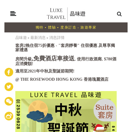
獨特 • 體驗 • 度身訂造 - 旅遊專家
品味遊
>
最新消息
>
消息詳情
套房2晚住宿75折優惠 - "套房靜養" 住宿優惠 及尊享獨
家禮遇
,免費酒店車接送
房間升級
, 使用行政酒廊, $780酒
店消費額!
適用至2021年中秋及聖誕節期間!
@ THE ROSEWOOD HONG KONG 香港瑰麗酒店