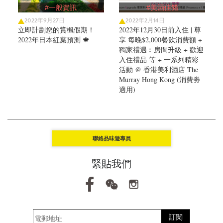
#一般資訊
#美酒佳餚
2022年9月27日
2022年2月14日
立即計劃您的賞楓假期！
2022年12月30日前入住 | 尊
2022年日本紅葉預測 🍁
享 每晚$2,000餐飲消費額 +
獨家禮遇︰房間升級 + 歡迎
入住禮品 等 + 一系列精彩
活動 @ 香港美利酒店 The
Murray Hong Kong (消費劵
適用)
聯絡品味遊專員
緊貼我們
訂閱