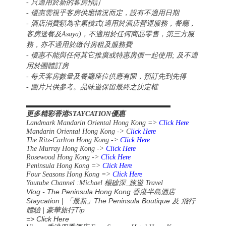
- 只適用於新的客房預訂
- 優惠需視乎客房供應情況而定，設有不適用日期
- 酒店消費額為非累積式(適用於酒店營運服務，餐廳，
客房送餐及Asaya)，不適用於任何商品零售，第三方服
務，亦不適用於繳付房租及服務費
- 優惠不能與任何其它推廣或特惠房價一起使用; 及不適
用於團體訂房
- 每天客房數量及餐廳座位供應有限，預訂先到先得
- 圖片只供參考。品味遊保留最終之決定權
▬▬▬▬▬▬▬▬▬▬▬▬▬▬▬▬▬▬▬▬▬▬
更多精彩香港STAYCATION優惠
Landmark Mandarin Oriental Hong Kong =>
Click Here
Mandarin Oriental Hong Kong -> C
lick Here
The Ritz-Carlton Hong Kong ->
Click Here
The Murray Hong Kong ->
Click Here
Rosewood Hong Kong ->
Click Here
Peninsula Hong Kong =>
Click Here
Four Seasons Hong Kong =>
Click Here
Youtube Channel :Michael
楊廸深
_
旅遊
Travel
Vlog - The Peninsula Hong Kong 香港半島酒店
Staycation | 「最新」The Peninsula Boutique 及 飛行
體驗 | 豪華旅行Tip
=> Click Here