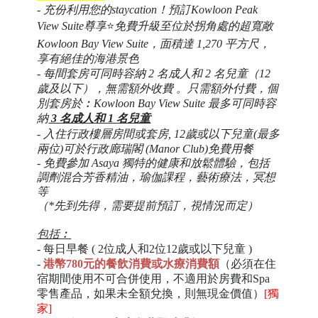
-
充份利用您的staycation！預訂
Kowloon Peak
View Suite
尊享
⭐
免費升級至位於拐角處的超寬敞
Kowloon Bay View Suite
，面積達
1,270
平方尺，
享有絕佳的海港景色
- 每間套房可同時容納 2 名成人和 2 名兒童（12
歲及以下），無需額外收費 。
只需額外付費，
個
別套房於︰Kowloon Bay View Suite 最多可同時容
納
3 名成人和 1 名兒童
- 入住行政樓層
房間
或套
房
, 12歲或以下兒童
(最多
兩位)可於行政廊瑞閣 (Manor Club)
免費用餐
- 免費參加 Asaya 獨特的健康和放鬆體驗，包括
調劑混合
芳香
精油
，瑜伽課程，藝術療法，冥想
等
（*先到先得，需要提前預訂，視情況而定）
包括︰
- 每日早餐 (
2位成人和2位12歲或以下兒童 )
-
港幣780元的餐飲消費或水療消費額
（
必須在住
宿期間使用不可合併使用，不適用於房費和
Spa
零售產品
，如果未全額兌換，則無現金價值）
[獨
家]