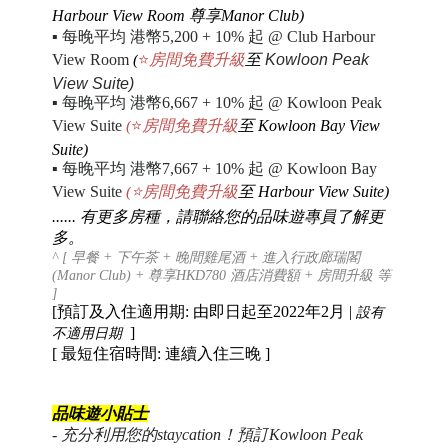
Harbour View Room 尊享Manor Club)
▪
每晚平均 港幣5,200 + 10% 起 @ Club Harbour
View Room
(
⭐
房間免費升級
至
Kowloon Peak
View Suite)
▪
每晚平均 港幣6,667 + 10% 起 @ Kowloon Peak
View Suite
(
⭐
房間免費升級
至
Kowloon Bay View
Suite)
▪
每晚平均 港幣
7,667 + 10% 起 @ Kowloon Bay
View Suite
(
⭐
房間免費升級
至
Harbour View Suite)
...... 有更多房種，請聯絡您的品味遊專員了解更
多
。
^
[
早餐 + 下午茶 + 晚間雞尾酒 + 進入行政廊瑞閣
(Manor Club) + 尊享HKD780 酒店消費額 + 房間升級 等
]
[預訂及入住適用期: 由即日起至2022年2月 |
設有
]
不適用日期
[ 最短住宿時間: 連續入住三晚 ]
品味遊小貼士
-
充分利用您的staycation！預訂
Kowloon Peak