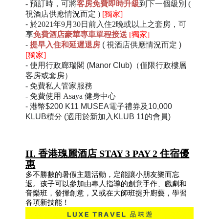
- 預訂時，可將
客房免費
即時
升級
到下一個級別 (
視酒店供應情況而定 )
[獨家]
-
於2021年9月30日前入住2晚或以上之套房，可
享
免費酒店豪華專車單程接送
[獨家]
-
提早入住和延遲退房
( 視酒店供應情況而定 )
[獨家]
-
使用行政廊瑞閣 (Manor Club)（僅限
行政樓層
客房或套房）
- 免費私人管家服務
- 免費使用 Asaya 健身中心
- 港幣$200 K11 MUSEA電子禮券及10,000
KLUB積分 (適用於新加入KLUB 11的會員)
II. 香港瑰麗酒店 STAY 3 PAY 2 住宿優
惠
多不勝數的暑假主題活動，定能讓小朋友樂而忘
返。孩子可以參加由專人指導的創意手作、戲劇和
音樂班，發揮創意，又或在大師班提升廚藝，學習
各項新技能！