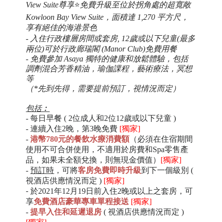
View Suite
尊享
⭐
免費升級至位於拐角處的超寬敞
Kowloon Bay View Suite
，面積達
1,270
平方尺，
享有絕佳的海港景色
- 入住行政樓層
房間
或套
房
, 12歲或以下兒童
(最多
兩位)可於行政廊瑞閣 (Manor Club)
免費用餐
- 免費參加 Asaya 獨特的健康和放鬆體驗，包括
調劑混合
芳香
精油
，瑜伽課程，藝術療法，冥想
等
（*先到先得，需要提前預訂，視情況而定）
包括︰
- 每日早餐 (
2位成人和2位12歲或以下兒童 )
- 連續入住2晚，第3晚
免費
[獨家]
-
港幣780元的餐飲水療消費額
（
必須在住宿期間
使用不可合併使用，不適用於房費和
Spa零售產
品
，如果未全額兌換，則無現金價值）
[獨家]
-
預訂時
，可將
客房免費
即時
升級
到下一個級別 (
視酒店供應情況而定 )
[獨家]
-
於2021年12月19日前入住2晚或以上之套房，可
享
免費酒店豪華專車單程接送
[獨家]
-
提早入住和延遲退房
( 視酒店供應情況而定 )