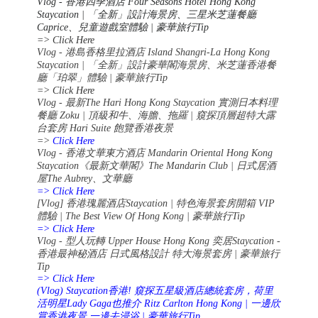
Vlog -
香港四季酒店
Four Seasons Hotel Hong Kong
Staycation |
「全新」設計海景房、三星米芝蓮餐廳
Caprice
、兒童遊戲室體驗
|
豪華旅行
Tip
=> Click Here
Vlog - 港島香格里拉酒店 Island Shangri-La Hong Kong
Staycation | 「全新」設計豪華閣海景房、米芝蓮香港餐
廳「珀翠」體驗 | 豪華旅行Tip
=> Click Here
Vlog -
最新
The Hari Hong Kong Staycation
實測日本料理
餐廳
Zoku |
頂級和牛、海膽、拖羅
|
窺探頂層超特大露
台套房
Hari Suite
飽覽香港夜景
=>
Click Here
Vlog -
香港文華東方酒店
Mandarin Oriental Hong Kong
Staycation
《最新文華閣》
The Mandarin Club |
日式居酒
屋
The Aubrey
、文華廳
=> Click Here
[Vlog]
香港瑰麗酒店
Staycation |
特色海景套房開箱
VIP
體驗
| The Best View Of Hong Kong |
豪華旅行
Tip
=> Click Here
Vlog -
型人玩轉
Upper House Hong Kong
奕居
Staycation -
香港最神秘酒店
日式風格設計
特大海景套房
|
豪華旅行
Tip
=> Click Here
(Vlog) Staycation
香港
!
窺探五星級酒店總統套房，荷里
活明星
Lady Gaga
也推介
Ritz Carlton Hong Kong |
一邊欣
賞香港夜景
一邊去浸浴
|
豪華旅行
Tip