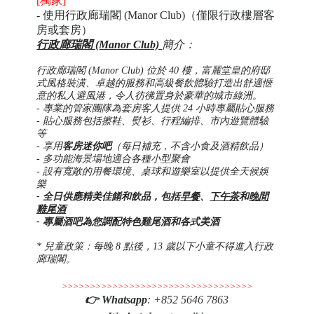
[獨家]
-
使用行政廊瑞閣 (Manor Club)（僅限
行政樓層
客
房或套房）
行政廊瑞閣 (Manor Club)
簡介：
行政廊瑞閣 (Manor Club) 位於 40 樓，富麗堂皇的府邸
式風格裝潢、卓越的服務和高級餐飲體驗打造出舒適愜
意的私人避風港，令人彷彿置身於豪華的城市綠洲。
- 專業的管家團隊為套房客人提供 24 小時專屬貼心服務
- 貼心服務包括擦鞋、熨衫、行程編排、市內遊覽體驗
等
- 享用
客房迷你吧
（每日補充，不含小食及酒精飲品）
- 多功能海景場地適合各種小型聚會
- 設有寬敞的用餐環境、桌球和遊樂室以提供全天候娛
樂
- 全日供應精美佳餚和飲品，包括
早餐
、
下午茶
和
晚間
雞尾酒
- 專屬酒吧為您調配特色雞尾酒和各式美酒
* 兒童政策：每晚 8 點後，13 歲以下小童不得進入行政
廊瑞閣。
>>>>>>>>>>>>>>>>>>>>>>>>>>>>>>>>>>
👉
Whatsapp
:
+852 5646 7863