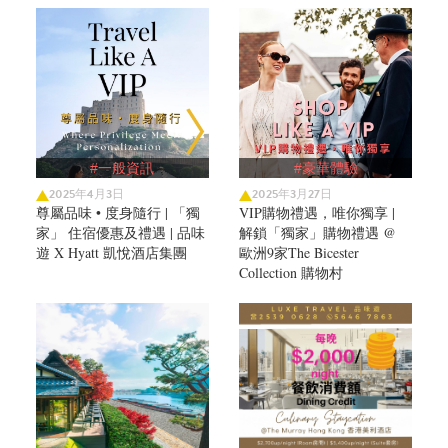
#一般資訊
#豪華體驗
2025年4月3日
2025年3月27日
尊屬品味 • 度身隨行 | 「獨
VIP購物禮遇，唯你獨享 |
家」 住宿優惠及禮遇 | 品味
解鎖「獨家」購物禮遇 @
遊 X Hyatt 凱悅酒店集團
歐洲9家The Bicester
Collection 購物村