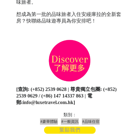
味旅者。
想成為第一批的品味旅者入住安縵庫拉的全新套
房？快聯絡品味遊專員為你安排吧！
[
查詢
: (+852) 2539 0628 |
尊貴獨立包團
: (+852)
2539 0629 / (+86) 147 14337 863 |
電
郵
:
info@luxetravel.com.hk
]
類別：
#豪華體驗
#一般資訊
#品味住宿
緊貼我們