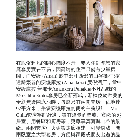
在脫俗超凡的開心國度不丹，要入住到理想的家
庭套房實在不易，因高端的住宿只備有少量房
間，而安縵 (Aman) 於中部和西部的山谷擁有5間
遠離繁囂的安縵庫拉 (Amankora) 度假酒店，當中
安縵庫拉 普那卡Amankora Punakha不凡品味的
Mo Chhu Suites套房已全新落成，新棟位於幽美的
全新無邊際泳池畔，每層只有兩間套房，佔地達
92平方米，
秉
承
安縵庫拉的簡約主義設計，Mo
Chhu套房寧靜舒適，設有溫暖的壁爐、寬敝的起
居室、用餐區和廚房等，更尊享莫河與山谷的景
緻。兩間套房中央更設走廊相連，可變身成一間
兩臥室之大型套房，方便與家庭或朋友出遊的品