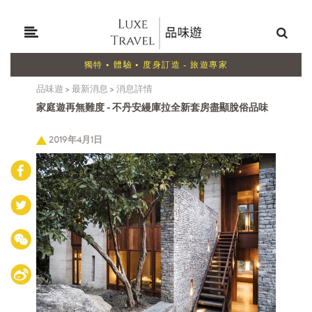
獨特 • 體驗 • 度身訂造 - 旅遊專家
品味遊
>
最新消息
>
消息詳情
家庭遊再無難度 - 不丹安縵庫拉全新套房盡顯脫俗品味
2019年4月1日