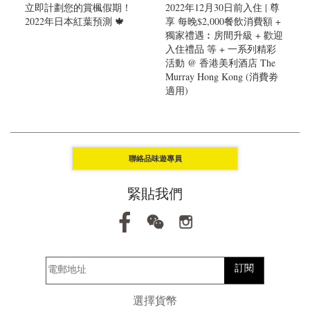
立即計劃您的賞楓假期！
2022年12月30日前入住 | 尊
2022年日本紅葉預測 🍁
享 每晚$2,000餐飲消費額 +
獨家禮遇︰房間升級 + 歡迎
入住禮品 等 + 一系列精彩
活動 @ 香港美利酒店 The
Murray Hong Kong (消費劵
適用)
聯絡品味遊專員
緊貼我們
訂閱
選擇貨幣