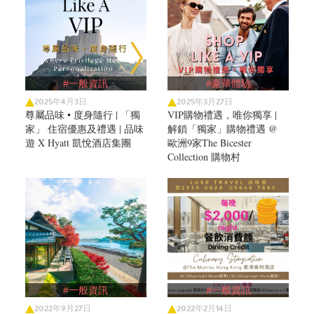
#一般資訊
#豪華體驗
2025年4月3日
2025年3月27日
尊屬品味 • 度身隨行 | 「獨
VIP購物禮遇，唯你獨享 |
家」 住宿優惠及禮遇 | 品味
解鎖「獨家」購物禮遇 @
遊 X Hyatt 凱悅酒店集團
歐洲9家The Bicester
Collection 購物村
#一般資訊
#一般資訊
2022年9月27日
2022年2月14日