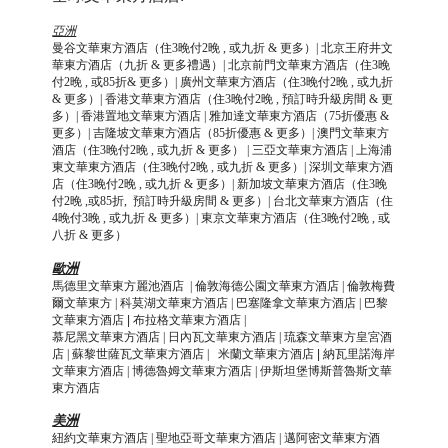
亞洲
曼谷文華東方酒店（住
3
晚付
2
晚
,
或九折
&
更多）|
北京王府井文
華東方酒店（九折 & 更多禮遇）| 北京前門文華東方酒店（住3晚
付2晚 , 或85折& 更多）| 廣州文華東方酒店（住3晚付2晚 , 或九折
& 更多）| 香港文華東方酒店（住3晚付2晚 , 預訂時升級房間 & 更
多）| 香港置地文華東方酒店 | 雅加達文華東方酒店（75折優惠 &
更多）| 吉隆坡文華東方酒店（85折優惠 & 更多）| 澳門文華東方
酒店（住3晚付2晚 , 或九折 & 更多）
| 三亞文華東方酒店
| 上海浦
東文華東方酒店（住3晚付2晚 , 或九折 & 更多）
|
深圳文華東方酒
店（住3晚付2晚 , 或九折 & 更多）| 新加坡文華東方酒店（住3晚
付2晚 ,或85折, 預訂時升級房間 & 更多）
|
台北文華東方酒店（住
4晚付3晚 , 或九折 & 更多）| 東京文華東方酒店（住3晚付2晚 , 或
八折 & 更多）
歐洲
馬德里文華東方麗池酒店
|
倫敦海德公園文華東方酒店
|
倫敦梅費
爾文華東方
|
科莫湖文華東方酒店
|
巴塞隆拿文華東方酒店
|
巴黎
文華東方酒店
|
布拉格文華東方酒店
|
慕尼黑文華東方酒店
| 日內瓦文華東方酒店 |
琉森文華東方皇宮酒
店
|
蘇黎世薩瓦文華東方酒店 |
米蘭文華東方酒店
|
納瓦里諾海岸
文華東方酒店
|
博德魯姆文華東方酒店
|
伊斯坦堡博斯普魯斯文華
東方酒店
美洲
紐約文華東方酒店
|
聖地亞哥文華東方酒店 | 邁阿密文華東方酒