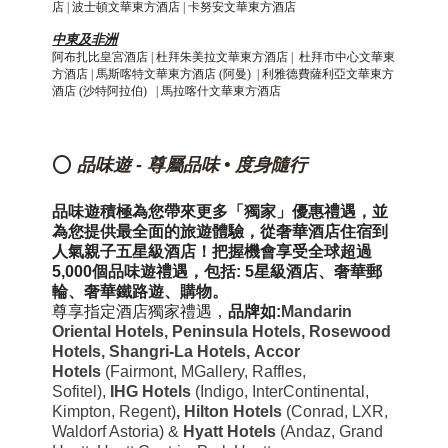
店 | 波士頓文華東方酒店 | 卡努安文華東方酒店
中東及非洲
阿布扎比皇宮酒店
|
杜拜朱美拉文華東方酒店
|
杜拜市中心文華東
方酒店 |
馬斯喀特文華東方酒店 (阿曼)
|
利雅德費薩利亞文華東方
酒店 (沙特阿拉伯)
| 馬拉喀什文華東方酒店
⭕
品味遊
-
尊屬品味 • 度身隨行
品味遊積極為您帶來更多「獨家」優惠禮遇，並
為您提供最全面的旅遊體驗
，
從奢華酒店住宿到
人氣親子
五星級
酒店
！
把握機會享受全球超過
5,000個品味遊禮遇，包括: 5星級
酒店、奢華郵
輪、奢華鐵路遊、購物
。
尊享指定酒店獨家禮遇，
品牌如:
Mandarin
Oriental Hotels,
Peninsula Hotels, Rosewood
Hotels, Shangri-La Hotels,
Accor
Hotels
(Fairmont, MGallery, Raffles,
Sofitel)
,
IHG Hotels
(Indigo, InterContinental,
Kimpton, Regent)
,
Hilton
Hotels
(Conrad, LXR,
Waldorf Astoria) &
Hyatt Hotels
(Andaz, Grand