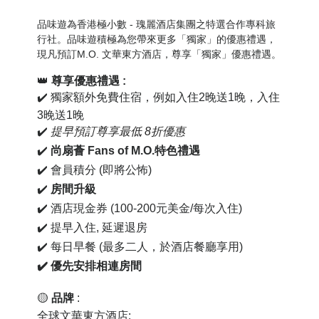
品味遊為香港極小數 - 瑰麗酒店集團之特選合作專科旅
行社。品味遊積極為您帶來更多「獨家」的優惠禮遇，
現凡預訂M.O. 文華
東方
酒店，尊享「獨家」優惠禮遇。
👑
尊享優惠禮遇
:
✔️
獨家額外免費住宿，例如入住2晚送1晚，入住
3晚送1晚
✔️
提早預訂尊享最低 8折優惠
✔️
尚扇薈 Fans of M.O.特色禮遇
✔️
會員積分
(
即將公怖
)
✔️
房間升級
✔️
酒店現金券 (100-200元美金/每次入住)
✔️
提早入住, 延遲退房
✔️
每日早餐 (最多二人，於酒店餐廳享用)
✔️
優先安排相連房間
🟡
品牌
:
全球文華東方酒店
: