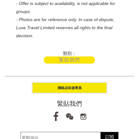
- Offer is subject to availability, is not applicable for
groups.
- Photos are for reference only. In case of dispute,
Luxe Travel Limited reserves all rights to the final
decision.
類別：
緊貼我們
聯絡品味遊專員
緊貼我們
訂閱