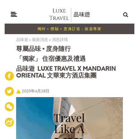
獨特 • 體驗 • 度身訂造 - 旅遊專家
品味遊
>
最新消息
>
消息詳情
尊屬品味 • 度身隨行
「獨家」 住宿優惠及禮遇
品味遊 LUXE TRAVEL X MANDARIN
ORIENTAL 文華東方酒店集團
2025年4月28日