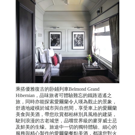
乘搭優雅復古的卧鋪列車Belmond Grand
Hibernian，品味旅者可體驗難忘的鐵路逍遙之
旅，同時亦能探索愛爾蘭令人嘆為觀止的景象，
舒適地縱橫於城市與自然間，享受車上的愛爾蘭
美食與美酒，帶您欣賞都柏林別具風格的建築，
駛到浪漫的古老城堡，品嚐世界級的麥芽威士忌
及鮮美的生蠔。旅途中一切的獨特體驗、細心的
服務與精心製作的愛爾蘭餐點美酒，都讓您對火