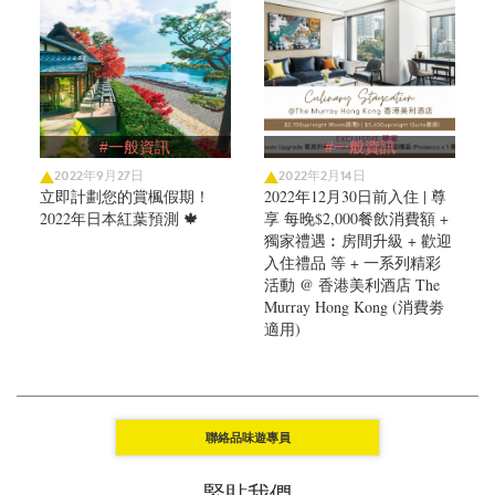
#一般資訊
#一般資訊
2022年9月27日
2022年2月14日
立即計劃您的賞楓假期！
2022年12月30日前入住 | 尊
2022年日本紅葉預測 🍁
享 每晚$2,000餐飲消費額 +
獨家禮遇︰房間升級 + 歡迎
入住禮品 等 + 一系列精彩
活動 @ 香港美利酒店 The
Murray Hong Kong (消費劵
適用)
聯絡品味遊專員
緊貼我們