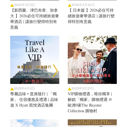
2026年3月2日
2026年2月26日
【新西蘭、津巴布韋、加拿
【 日本篇 】2026必住可持
大 】2026必住可持續旅遊奢
續旅遊奢華酒店 | 讓旅行變
華酒店 | 讓旅行變得特別有
得特別有意義
意義
#一般資訊
#豪華體驗
2025年4月3日
2025年3月27日
尊屬品味 • 度身隨行 | 「獨
VIP購物禮遇，唯你獨享 |
家」 住宿優惠及禮遇 | 品味
解鎖「獨家」購物禮遇 @
遊 X Hyatt 凱悅酒店集團
歐洲9家The Bicester
Collection 購物村