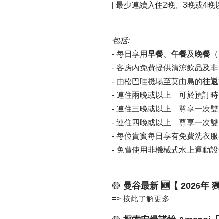
[ 最少連續入住2晚、3晚或4晚以
包括:
-
每日享用
早餐
、
午餐
及
晚餐
（
- 客房內免費提供清涼飲品及
- 由松巴哇機場至莫由島的
往返
- 連住兩晚或以上：可於預訂
- 連住三晚或以上：尊享一次
- 連住四晚或以上：尊享一次
- 每位貴賓每日享有免費洗衣
- 免費使用非機械式水上運動設
🟡
曼谷最新 🆕【 2026年 
=>
按此了解更多