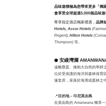
品味遊積極為您帶來更多「獨
會享受全球超過5,000個品味遊
尊享指定酒店獨家禮遇，
品牌如
Hotels,
Accor Hotels
(Fairmon
Regent)
,
Hilton
Hotels
(Conrad
Thompson)
等。
安縵灣瀾 AMANWAN
🟡
遠離塵囂、擁抱大自然的寧靜
位於受保護的海洋與森林保育區內
篷套房，座落於海濱或叢林之
📍
目的地 – 印尼莫由島
在莫由島的 Amanwana