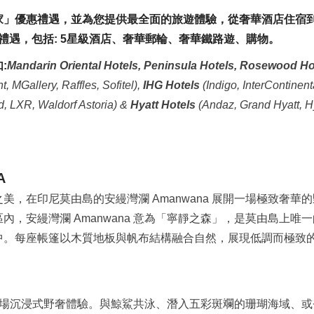
家」優惠禮遇，並
為您提供最全面的旅遊體驗
，
從奢華酒店住宿
禮遇，包括: 5星級
酒店、奢華郵輪、奢華鐵路遊、購物
。
:
Mandarin Oriental Hotels,
Peninsula Hotels, Rosewood Hot
t, MGallery, Raffles, Sofitel)
,
IHG Hotels
(Indigo, InterContinent
, LXR, Waldorf Astoria) &
Hyatt Hotels
(Andaz, Grand Hyatt, Hy
A
之美，在印尼莫由島的
安縵灣瀾
Amanwana 展開一場極致奢
，安縵灣瀾 Amanwana 意為「寧靜之森」，是莫由島上唯一
中。每座帳篷以木質地板與帆布結構融合自然，展現低調而極致
 獨享一場沉浸式野奢體驗。與鯨鯊共泳、潛入五彩斑斕的珊瑚海域、