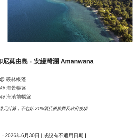
尼莫由島 - 安縵灣瀾 Amanwana
@ 叢林帳篷
@ 海景帳篷
@ 海濱前帳篷
港元計算，不包括 21%酒店服務費及政府稅項
- 2026年6月30日 | 或設有不適用日期 ]