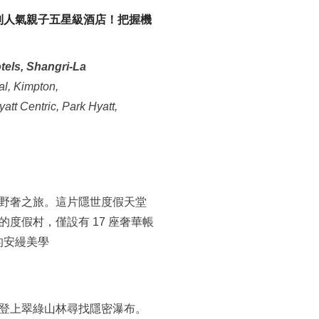
到
人氣親子
五星級
酒店
！
把握機
els, Shangri-La
al, Kimpton,
att Centric, Park Hyatt,
華的野奢之旅。這片隱世度假天堂
的度假村，僅設有 17 座奢華帳
的安縵美學
或登上翠綠山林尋找隱密瀑布。