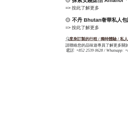
🟡
探索安縵諾怡 Amano
=>
按此了解更多
🟡
不丹 Bhutan奢華私人包
=>
按此了解更多
🔍
度身訂製的行程 / 獨特體驗 / 私
請聯絡您的品味遊專員了解更多關
電話
: +852 2539 0628 / Whatsapp: +