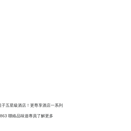
親子
五星級
酒店！更尊享
酒店一系列
7863
聯絡品味遊專員了解更多