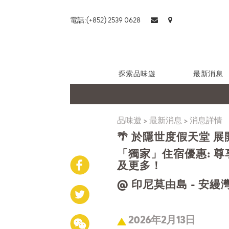
電話:(+852) 2539 0628
探索品味遊
最新消息
品味遊
>
最新消息
>
消息詳情
🌴 於隱世度假天堂 
「獨家」住宿優惠: 尊享
及更多！
@ 印尼莫由島 - 安縵灣
2026年2月13日