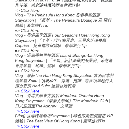
窺探特色海景套房、實測隱
形斗篷、哈利波特魔法歷奇住宿計劃
=> Click Here
Vlog - The Peninsula Hong Kong 香港半島酒店
Staycation | 「最新」The Peninsula Boutique 及 飛行
體驗 | 豪華旅行Tip
=> Click Here
Vlog - 香港四季酒店 Four Seasons Hotel Hong Kong
Staycation | 「全新」設計海景房、三星米芝蓮餐廳
Caprice、兒童遊戲室體驗 | 豪華旅行Tip
=> Click Here
Vlog - 港島香格里拉酒店 Island Shangri-La Hong
Kong Staycation | 「全新」設計豪華閣海景房、米芝蓮
香港餐廳「珀翠」體驗 | 豪華旅行Tip
=> Click Here
Vlog -
The Hari Hong Kong Staycation
最新
實測日本料
Zoku |
|
理餐廳
頂級和牛、海膽、拖羅
窺探頂層超特大
Hari Suite
露台套房
飽覽香港夜景
=>
Click Here
Vlog -
Mandarin Oriental Hong
香港文華東方酒店
Kong Staycation
The Mandarin Club |
《最新文華閣》
The Aubrey
日式居酒屋
、文華廳
=> Click Here
[Vlog]
Staycation |
VIP
香港瑰麗酒店
特色海景套房開箱
| The Best View Of Hong Kong |
Tip
體驗
豪華旅行
=> Click Here