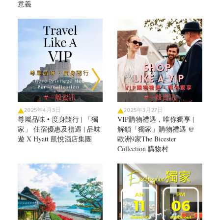
意義
#一般資訊
#一般資訊
2025年4月3日
2025年3月27日
尊屬品味 • 度身隨行 | 「獨
VIP購物禮遇，唯你獨享 |
家」 住宿優惠及禮遇 | 品味
解鎖「獨家」購物禮遇 @
遊 X Hyatt 凱悅酒店集團
歐洲9家The Bicester
Collection 購物村