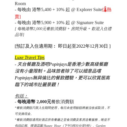
Room
-
每晚由 港幣
5,400 + 10%
起 @ Explorer Suite
[🌡️熱
賣]
-
每晚由 港幣
5,900 + 10% 起 @ Signature Suite
[
每晚港幣2,000元餐飲消費額 + 房間升級 + 歡迎入住禮
品等]
[預訂及入住適用期︰ 即日起至2022年12月30日
]
Luxe Travel Tips
- 天台餐廳及酒吧Popinjays是香港少數高級
餐廳
沒有小童限制
。
品味旅者
除了可以
細意
品嚐
Popinjays無與倫比的餐飲體驗，更可以欣賞居高
臨下的城市壯麗景觀！
包括︰
-
每晚港幣 2,000元
餐飲消費額
*餐飲消費額只限入住期間使用，每日未使用餘額將被沒收或取消，不
可兌換現金。
*餐飲消費額適用於酒店所有餐廳之堂食消費及客房送餐服務，唯並不
包括紅棉、啤酒花園 Happy Hour（下午5時30分至9時）、Garden