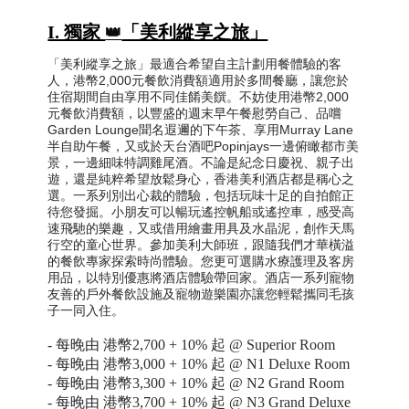
I. 獨家
「美利縱享之旅」
👑
「美利縱享之旅」最適合希望自主計劃用餐體驗的客
人，港幣2,000元餐飲消費額適用於多間餐廳，讓您於
住宿期間自由享用不同佳餚美饌。不妨使用港幣2,000
元餐飲消費額，以豐盛的週末早午餐慰勞自己、品嚐
Garden Lounge聞名遐邇的下午茶、享用Murray Lane
半自助午餐，又或於天台酒吧Popinjays一邊俯瞰都市美
景，一邊細味特調雞尾酒。不論是紀念日慶祝、親子出
遊，還是純粹希望放鬆身心，香港美利酒店都是稱心之
選。一系列別出心裁的體驗，包括玩味十足的自拍館正
待您發掘。小朋友可以暢玩遙控帆船或遙控車，感受高
速飛馳的樂趣，又或借用繪畫用具及水晶泥，創作天馬
行空的童心世界。參加美利大師班，跟隨我們才華橫溢
的餐飲專家探索時尚體驗。您更可選購水療護理及客房
用品，以特別優惠將酒店體驗帶回家。酒店一系列寵物
友善的戶外餐飲設施及寵物遊樂園亦讓您輕鬆攜同毛孩
子一同入住。
-
每晚由 港幣
2,700 + 10%
起 @ Superior Room
-
每晚由 港幣
3,000 + 10%
起 @ N1 Deluxe Room
-
每晚由 港幣
3,300 + 10%
起 @ N2 Grand Room
-
每晚由 港幣
3,700 + 10%
起 @ N3 Grand Deluxe