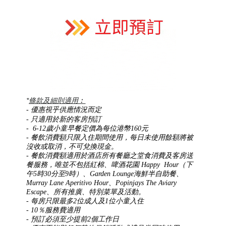
*
條款及細則適用︰
- 優惠視乎供應情況而定
-
只適用於新的客房預訂
-
6-12
歲小童早餐定價為每位港幣160元
- 餐飲消費額只限入住期間使用，每日未使用餘額將被
沒收或取消，不可兌換現金。
- 餐飲消費額適用於酒店所有餐廳之堂食消費及客房送
餐服務，唯並不包括紅棉、啤酒花園 Happy Hour（下
午5時30分至9時）、Garden Lounge海鮮半自助餐、
Murray Lane Aperitivo Hour、Popinjays The Aviary
Escape、所有推廣、特別菜單及活動。
- 每房只限最多2位成人及1位小童入住
- 10％服務費適用
- 預訂必須至少提前2個工作日