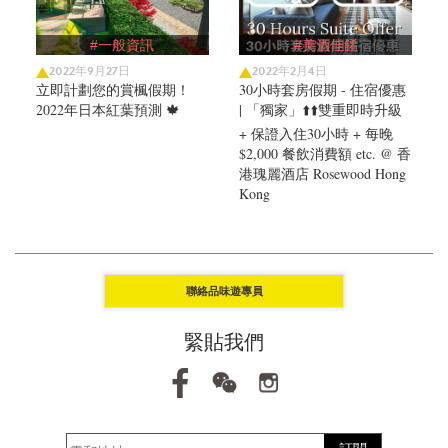
#一般資訊
#美酒佳餚
2022年9月27日
2022年2月4日
立即計劃您的賞楓假期！
30小時套房假期 - 住宿優惠
2022年日本紅葉預測 🍁
| 「獨家」⬆️⬆️雙重即時升級
+ 保證入住30小時 + 每晚
$2,000 餐飲消費額 etc. @ 香
港瑰麗酒店 Rosewood Hong
Kong
聯絡品味遊專員
緊貼我們