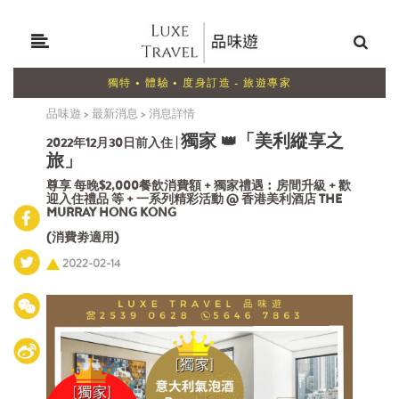
獨特 • 體驗 • 度身訂造 - 旅遊專家
品味遊
>
最新消息
>
消息詳情
獨家
「美利縱享之
👑
2022年12月30日前入住 |
旅」
尊享 每晚$2,000餐飲消費額 + 獨家禮遇︰房間升級 + 歡
迎入住禮品 等 + 一系列精彩活動 @ 香港美利酒店 THE
MURRAY HONG KONG
(消費劵適用)
2022-02-14