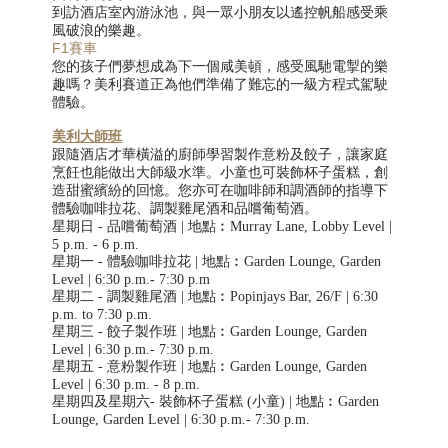
到訪酒店室內游泳池，與一眾小朋友以遙控帆船感受乘
風破浪的樂趣。
F1賽車
您的孩子們夢想成為下一個咸美頓，感受風馳電掣的樂
趣嗎？美利賽道正為他們準備了難忘的一級方程式駕駛
體驗。
美利大師班
跟隨酒店才華橫溢的廚師學習製作意粉及餃子，讓家庭
烹飪也能做出大師級水準。小童也可裝飾杯子蛋糕，創
造甜蜜繽紛的回憶。您亦可在咖啡師和調酒師的指導下
體驗咖啡
拉花、調製雞尾酒和品嚐葡萄酒。
星期日 -
品嚐葡萄酒
|
地點︰
Murray Lane, Lobby Level |
5 p.m. - 6 p.m.
星期一 -
體驗咖啡拉花
|
地點︰
Garden Lounge, Garden
Level | 6:30 p.m.- 7:30 p.m
星期二 -
調製雞尾酒
| 地點︰Popinjays Bar, 26/F | 6:30
p.m. to 7:30 p.m.
星期三 -
餃子
製作班
| 地點︰
Garden Lounge, Garden
Level | 6:30 p.m.- 7:30 p.m.
星期五 -
意粉
製作班
| 地點︰Garden Lounge, Garden
Level | 6:30 p.m. - 8 p.m.
星期四及星期六-
裝飾杯子蛋糕
(小童)
|
地點︰
Garden
Lounge, Garden Level | 6:30 p.m.- 7:30 p.m.