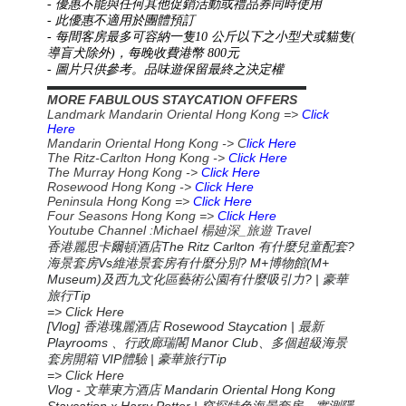
- 優惠不能與任何其他促銷活動或禮品券同時使用
- 此優惠不適用於團體預訂
- 每間客房最多可容納一隻10 公斤以下之小型犬或貓隻(
導盲犬除外)，每晚收費港幣 800元
- 圖片只供參考。品味遊保留最終之決定權
▬▬▬▬▬▬▬▬▬▬▬▬▬▬▬▬▬▬▬▬▬▬
MORE FABULOUS STAYCATION OFFERS
Landmark Mandarin Oriental Hong Kong =>
Click
Here
Mandarin Oriental Hong Kong -> C
lick Here
The Ritz-Carlton Hong Kong ->
Click Here
The Murray Hong Kong ->
Click Here
Rosewood Hong Kong ->
Click Here
Peninsula Hong Kong =>
Click Here
Four Seasons Hong Kong =>
Click Here
Youtube Channel :Michael
_
Travel
楊廸深
旅遊
香港麗思卡爾頓酒店The Ritz Carlton 有什麼兒童配套?
海景套房Vs維港景套房有什麼分別? M+博物館(M+
Museum)及西九文化區藝術公園有什麼吸引力? | 豪華
旅行Tip
=> Click Here
[Vlog] 香港瑰麗酒店 Rosewood Staycation | 最新
Playrooms 、行政廊瑞閣 Manor Club、多個超級海景
套房開箱 VIP體驗 | 豪華旅行Tip
=> Click Here
Vlog -
Mandarin Oriental Hong Kong
文華東方酒店
Staycation x Harry Potter |