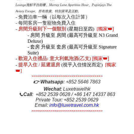
Lounge海鮮半自助餐、Murray Lane Aperitivo Hour、Popinjays The
Aviary Escape、所有推廣、特別菜單及活動。
- 免費泊車一輛（以每次入住計算）
- 每間客房一隻寵物免費入住
-
房間升級到下一個類別
(星期日至四)
[
獨家👑]
-
房間 升級
至
房間
(
最高可升級至
N3 Grand
Deluxe)
-
套房
升級
至
套房
(
最高可升級至
Signature
Suite)
-
歡迎入住禮品
: 意大利
氣泡酒
(乙
支
)
[獨家👑]
-
提早入住 / 延遲退房
(視乎入住情況而定)
[獨家
👑]
>>>>>>>>>>>>>>>>>>>>>>>>>>>>>>>>>>
👉
Whatsapp
:
+852 5646 7863
Wechat
: Luxetravelhk
📞
Call
: +852 2539 0628 / +86 147 14337 863
Private Tour: +852 2539 0629
Email:
info@luxetravel.com.hk
>>>>>>>>>>>>>>>>>>>>>>>>>>>>>>>>>>