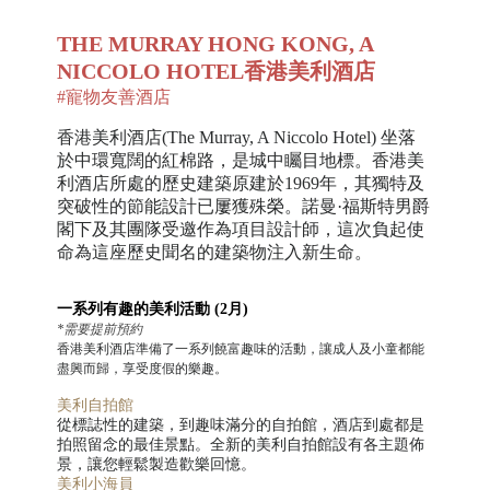
THE MURRAY HONG KONG, A
NICCOLO HOTEL
香港美利酒店
#
寵物友善酒店
香港美利酒店
(The Murray, A Niccolo Hotel) 坐落
於中環寬闊的紅棉路，是城中矚目地標。
香港美
利酒店所處的歷史建築原建於
1969年，其獨特及
突破性的節能設計已屢獲殊榮。諾曼·福斯特男爵
閣下及其團隊受邀作為項目設計師，這次負起使
命為這座歷史聞名的建築物注入新生命。
一系列有趣的美利活動 (2月)
*需要提前預約
香港美利酒店準備了一系列饒富趣味的活動，讓成人及小童都能
盡興而歸，享受度假的樂趣。
美利自拍館
從標誌性的建築，到趣味滿分的自拍館，酒店到處都是
拍照留念的最佳景點。全新的美利自拍館設有各主題佈
景，讓您輕鬆製造歡樂回憶。
美利小海員