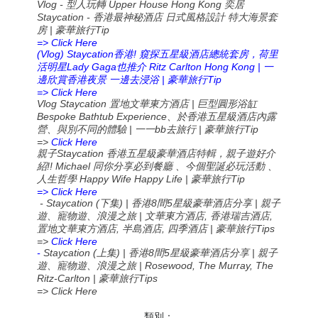
Vlog -
Upper House Hong Kong
型人玩轉
奕居
Staycation -
香港最神秘酒店
日式風格設計
特大海景套
|
Tip
房
豪華旅行
=> Click Here
(Vlog) Staycation
!
香港
窺探五星級酒店總統套房，荷里
Lady Gaga
Ritz Carlton Hong Kong |
活明星
也推介
一
|
Tip
邊欣賞香港夜景
一邊去浸浴
豪華旅行
=> Click Here
Vlog Staycation
|
置地文華東方酒店
巨型圓形浴缸
Bespoke Bathtub Experience
、於香港五星級酒店內露
|
bb
|
Tip
營、與別不同的體驗
一一
去旅行
豪華旅行
=>
Click Here
Staycation
親子
香港五星級豪華酒店特輯，親子遊好介
!! Michael
紹
同你分享必到餐廳
、今個聖誕必玩活動
、
Happy Wife Happy Life |
Tip
人生哲學
豪華旅行
=> Click Here
- Staycation (
) |
8
5
|
下集
香港
間
星級豪華酒店分享
親子
|
,
,
遊、寵物遊、浪漫之旅
文華東方酒店
香港瑞吉酒店
,
,
|
Tips
置地文華東方酒店
半島酒店
四季酒店
豪華旅行
=>
Click Here
-
Staycation (
) |
8
5
|
上集
香港
間
星級豪華酒店分享
親子
| Rosewood, The Murray, The
遊、寵物遊、浪漫之旅
Ritz-Carlton |
Tips
豪華旅行
=> Click Here
類別：