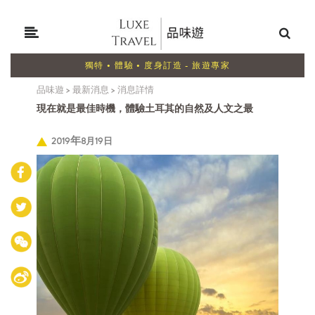
獨特 • 體驗 • 度身訂造 - 旅遊專家
品味遊
>
最新消息
>
消息詳情
現在就是最佳時機，體驗土耳其的自然及人文之最
2019
8月19日
年