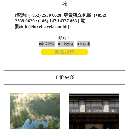
晚
[
查詢
: (+852) 2539 0628 |
尊貴獨立包團
: (+852)
2539 0629 / (+86) 147 14337 863 |
電
郵
:info@luxetravel.com.hk]
類別：
#豪華體驗
#一般資訊
#目的地
緊貼我們
了解更多