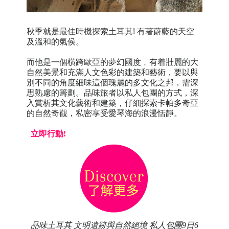
秋季就是最佳時機探索土耳其! 有著蔚藍的天空
及溫和的氣侯。
而他是一個橫跨歐亞的夢幻國度﹐有着壯麗的大
自然美景和充滿人文色彩的建築和藝術，要以與
別不同的角度細味這個瑰麗的多文化之邦，需深
思熟慮的籌劃。品味旅者以私人包團的方式，深
入賞析其文化藝術和建築，仔細探索卡帕多奇亞
的自然奇觀，私密享受愛琴海的浪漫恬靜。
立即行動!
品味土耳其
文明遺跡與自然絕境
私人包團
9
日
6