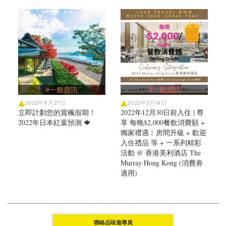
#一般資訊
#一般資訊
2022年9月27日
2022年2月14日
立即計劃您的賞楓假期！
2022年12月30日前入住 | 尊
2022年日本紅葉預測 🍁
享 每晚$2,000餐飲消費額 +
獨家禮遇︰房間升級 + 歡迎
入住禮品 等 + 一系列精彩
活動 @ 香港美利酒店 The
Murray Hong Kong (消費劵
適用)
聯絡品味遊專員