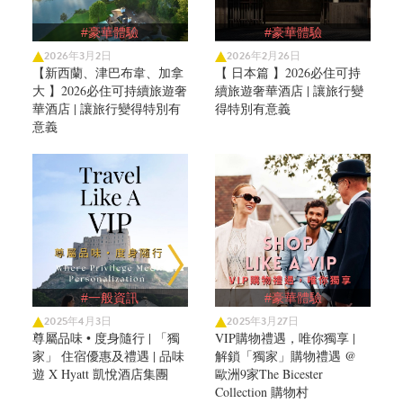
#豪華體驗
#豪華體驗
2026年3月2日
2026年2月26日
【新西蘭、津巴布韋、加拿
【 日本篇 】2026必住可持
大 】2026必住可持續旅遊奢
續旅遊奢華酒店 | 讓旅行變
華酒店 | 讓旅行變得特別有
得特別有意義
意義
#一般資訊
#豪華體驗
2025年4月3日
2025年3月27日
尊屬品味 • 度身隨行 | 「獨
VIP購物禮遇，唯你獨享 |
家」 住宿優惠及禮遇 | 品味
解鎖「獨家」購物禮遇 @
遊 X Hyatt 凱悅酒店集團
歐洲9家The Bicester
Collection 購物村