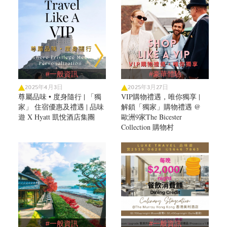
#一般資訊
#豪華體驗
2025年4月3日
2025年3月27日
尊屬品味 • 度身隨行 | 「獨
VIP購物禮遇，唯你獨享 |
家」 住宿優惠及禮遇 | 品味
解鎖「獨家」購物禮遇 @
遊 X Hyatt 凱悅酒店集團
歐洲9家The Bicester
Collection 購物村
#一般資訊
#一般資訊