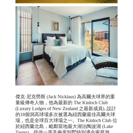
傑克·尼克勞斯 (Jack Nicklaus) 為高爾夫球界的重
量級傳奇人物，他為最新的 The Kinloch Club
(Luxury Lodges of New Zealand 之最新成員), 設計
的18個洞高球場多次被選為紐西蘭最佳高爾夫球
場，也是全球百大球場之一。The Kinloch Club 位
於
紐西蘭北島，毗鄰當地最大湖泊陶波湖
(Lake
Taupo)，
提供一
房
及兩房別墅特別適合家庭遊
。