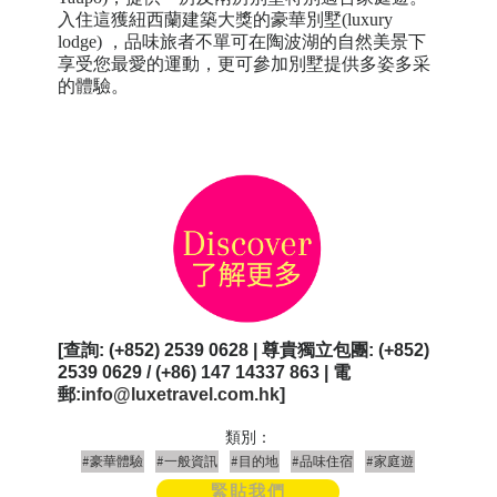
入住這獲紐西蘭建築大獎的豪華別墅(luxury
lodge)
，品味旅者不單可在
陶波湖的
自然美景下
享受您最愛的運動，更可參加別墅提供多姿多采
的體驗。
[
查詢
: (+852) 2539 0628 | 尊貴獨立包團: (+852)
2539 0629 / (+86) 147 14337 863 | 電
郵:
info@luxetravel.com.hk
]
類別：
#豪華體驗
#一般資訊
#目的地
#品味住宿
#家庭遊
緊貼我們