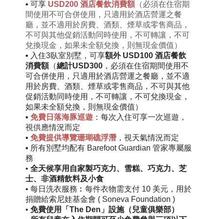
▪
可享
USD200 酒店餐飲消費額
（必須在住宿期
間使用不可合併使用，只適用於酒店營運之餐
廳，並不適用於房費、酒類、煙草或零售商品，
不可與其他促銷活動同時使用，不可轉讓，不可
兌換現金，如果未全額兌換，則無現金價值）
▪
入住
3臥室別墅
，
可享
額外
USD100 酒店餐飲
消費額
（
總計USD300
，
必須在住宿期間使用不
可合併使用，只適用於酒店營運之餐廳，並不適
用於房費、酒類、煙草或零售商品，不可與其他
促銷活動同時使用，不可轉讓，不可兌換現金，
如果未全額兌換，則無現金價值）
▪
免費日落海豚巡遊
：每次入住可享一次巡遊，
視供應情況而定
▪
免費提供
導覽珊瑚礁浮潛
，視天氣情況而定
▪
所有別墅均配有 Barefoot Guardian
管家
專屬服
務
•
全天候享用
自家製巧克力、雪糕、
巧克力、芝
士、非酒精飲料及小食
•
每日洗衣服務︰每件衣物需支付 10 美元，用於
捐贈給索尼娃基金會 ( Soneva Foundation )
•
免費使用「The Den」設施（兒童俱樂部）