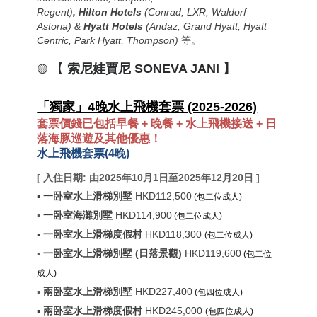
Regent)
,
Hilton
Hotels
(Conrad, LXR, Waldorf
Astoria) &
Hyatt Hotels
(Andaz, Grand Hyatt, Hyatt
Centric, Park Hyatt, Thompson)
等。
【
索尼娃賈尼 SONEVA JANI 】
🟡
「獨家」4晚水上飛機套票 (2025-2026)
套票價錢已包括早餐 + 晚餐 + 水上飛機接送 + 日
落海豚巡遊及其他優惠！
水上飛機套票(4晚)
[
入住日期:
由2025年10月1日至2025年12月20日
]
▪
一卧室水上滑梯別墅
HKD
112,500
(包二位成人)
▪
一卧室海灘別墅
HKD114,900
(包二位成人)
▪
一卧室水上滑梯度假村
HKD118,300
(包二位成人)
▪
一卧室水上滑梯別墅 (日落景觀)
HKD119,600
(包二位
成人)
▪
兩卧室水上滑梯別墅
HKD227,400
(包四位成人)
▪
兩卧室水上滑梯度假村
HKD245,000
(包四位成人)