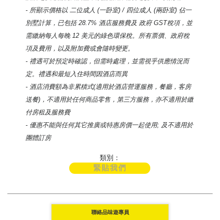
- 所顯示價格以 二位成人 (一卧室) / 四位成人 (兩卧室) 佔一
別墅計算，已包括 28.7% 酒店服務費及 政府 GST稅項，並
需繳納每人每晚 12 美元的綠色環保稅。所有票價、政府稅
項及費用，以及附加費或會隨時變更。
- 禮遇可於預定時確認，但需時處理，並需視乎供應情況而
定。禮遇和最短入住時間因酒店而異
- 酒店消費額為非累積式(適用於酒店營運服務，餐廳，客房
送餐)，不適用於任何商品零售，第三方服務，亦不適用於繳
付房租及服務費
- 優惠不能與任何其它推廣或特惠房價一起使用; 及不適用於
團體訂房
類別：
緊貼我們
聯絡品味遊專員