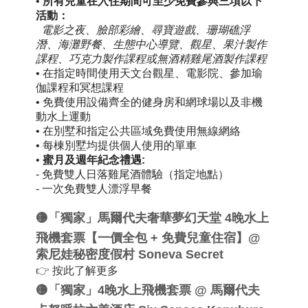
•
所有兒童在入住期間可至少免費參與三項以下
活動：
電影之夜、臉部彩繪、尋寶遊戲、珊瑚礁浮
潛、海灘野餐、生態中心導覽、觀星、果汁製作
課程、巧克力製作課程或無酒精雞尾酒製作課程
•
在指定時間使用天文台觀星、電影院、參加瑜
伽課程和冥想課程
•
免費使用設備齊全的健身房和網球場以及非機
動水上運動
•
在別墅和指定公共區域免費使用無線網絡
•
每棟別墅均提供個人使用的單車
•
蜜月及週年紀念禮遇:
- 免費雙人日落雞尾酒體驗（指定地點）
- 一次免費雙人漂浮早餐
🟡「獨家」馬爾代夫奢華夢幻天堂 4晚水上
飛機套票【一價全包 + 免費兒童住宿】@
索尼娃秘密度假村 Soneva Secret
👉
按此了解更多
🟡「獨家」4晚水上飛機套票 @ 馬爾代夫