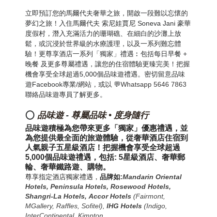
立即預訂您的馬爾代夫奢華之旅，開啟一段難以忘懷的
夢幻之旅！
入住馬爾代夫 索尼娃賈尼 Soneva Jani 豪華
度假村，
潛入充滿活力的珊瑚礁、在細白的沙灘上放
鬆，或沉浸於世界級的水療護理
，以及一系列難忘體
驗！
更尊享酒店一系列「獨家」禮遇︰包括每日早餐 +
晚餐 及更多
尊
屬禮遇，讓您的住宿體驗更臻完美！把握
機會享受全球超過5,000個品味遊禮遇。
密切留意品味
遊Facebook專業/網站，或以 💬
Whatsapp 5646 7863
聯絡品味遊專員了解更多。
⭕
品味遊
-
尊屬品味 • 度身隨行
品味遊積極為您帶來更多「獨家」優惠禮遇，並
為您提供最全面的旅遊體驗
，
從奢華酒店住宿到
人氣親子
五星級
酒店
！
把握機會享受全球超過
5,000個品味遊禮遇，包括: 5星級
酒店、奢華郵
輪、奢華鐵路遊、購物
。
尊享指定酒店獨家禮遇，
品牌如:
Mandarin Oriental
Hotels,
Peninsula Hotels, Rosewood Hotels,
Shangri-La Hotels,
Accor Hotels
(Fairmont,
MGallery, Raffles, Sofitel)
,
IHG Hotels
(Indigo,
InterContinental, Kimpton,