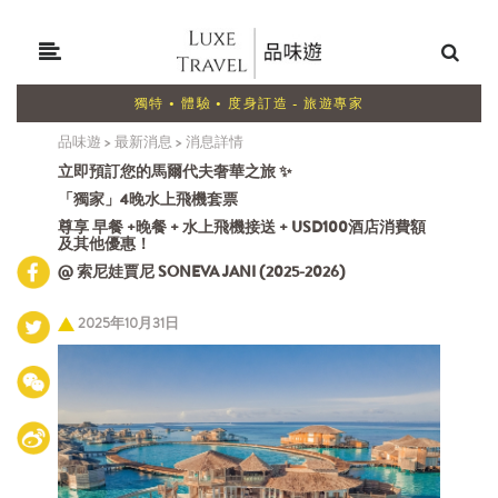
獨特 • 體驗 • 度身訂造 - 旅遊專家
品味遊
>
最新消息
>
消息詳情
立即預訂您的馬爾代夫奢華之旅 ✨
「獨家」4晚水上飛機套票
尊享 早餐 +晚餐 + 水上飛機接送 + USD100酒店消費額
及其他優惠！
@ 索尼娃賈尼 SONEVA JANI (2025-2026)
2025年10月31日