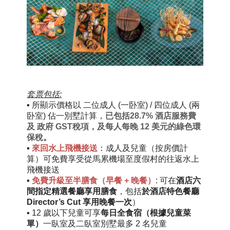
套票包括:
▪
所顯示價格以 二位成人 (一卧室) / 四位成人 (兩
卧室) 佔一別墅計算，
已包括28.7% 酒店服務費
及 政府 GST稅項，及每人每晚 12 美元的綠色環
保稅
。
▪
來回水上飛機接送
：成人及兒童（按房價計
算）可免費享受從馬累機場至度假村的往返水上
飛機接送
▪
免費升級至半膳食（早餐 + 晚餐）
:
可在
酒店六
間指定精選餐廳享用膳食
，包括
於酒店特色餐廳
Director’s Cut
享用晚餐一次
）
▪
12 歲以下兒童可享
每日全食宿（根據兒童菜
單）
一臥室及二臥室別墅最多 2 名兒童