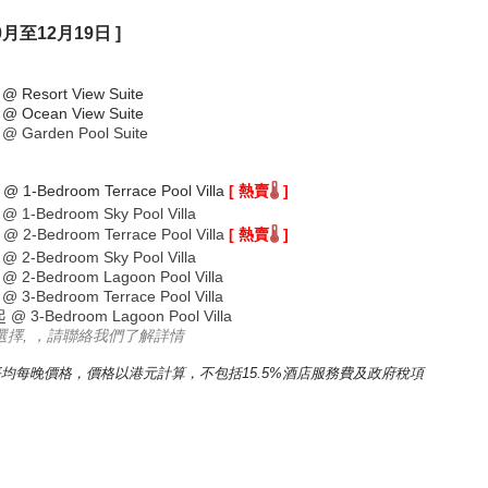
0月至12月19日 ]
@ Resort View Suite
@ Ocean View Suite
@ Garden Pool Suite
@ 1-Bedroom Terrace Pool Villa
[ 熱賣
]
🌡️
@ 1-Bedroom Sky Pool Villa
@ 2-Bedroom Terrace Pool Villa
[ 熱賣
]
🌡️
@
2-Bedroom Sky Pool Villa
@
2-Bedroom Lagoon Pool Villa
@ 3-Bedroom Terrace Pool Villa
起
@
3-Bedroom Lagoon Pool Villa
選擇, ，請聯絡我們了解詳情
均每晚價格，價格以港元計算，不包括15.5%酒店服務費及政府稅項