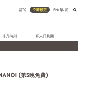
訂閲
立即預定
EN
/
繁
/
简
非凡時刻
私人日賞團
MANOI (第5晚免費)