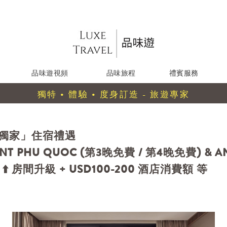
品味遊視頻
品味旅程
禮賓服務
獨特 • 體驗 • 度身訂造 - 旅遊專家
「獨家」住宿禮遇
 PHU QUOC (第3晚免費 / 第4晚免費) & A
️ 房間升級 + USD100-200 酒店消費額 等