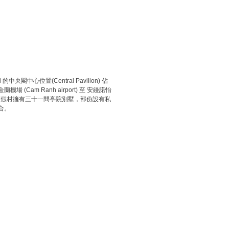
心位置(Central Pavilion) 佔
Cam Ranh airport) 至 安縵諾怡
anoi 渡假村擁有三十一間亭院別墅，部份設有私
合。