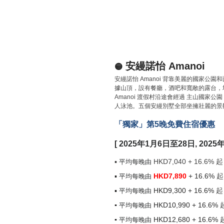
安縵諾怡 Amanoi
🟡
安縵諾怡 Amanoi 背靠美麗的國家公園和
據山頂，設有餐廳，酒吧和寬敞的露台，均可欣賞到
Amanoi 渡假村沿途會經過 主山國家公園 
人泳池。五個安縵別墅全部坐擁壯麗的景觀
「獨家」第5晚免費住宿優惠
[ 2025年1月6日至28日, 202
▪
HKD7,040
+ 16.6%
平均每晚由
▪
HKD
7,890
+ 16.6%
起
平均每晚由
▪
HKD9,300
+ 16.6%
起
平均每晚由
▪
HKD
10,990 + 16.6%
平均每晚由
▪
HKD12,680
+ 16.6%
平均每晚由