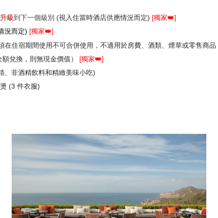
升級
到下一個級別
(視入住當時酒店供應情況而定)
[
獨家👑]
情況而定)
[獨家👑]
須在住宿期間使用不可合併使用，不適用於房費
、酒類、煙草或零售商品
全額兌換，則無現金價值）
[
獨家👑]
酒精、非酒精飲料和精緻美味小吃)
 (
3 件衣服
)