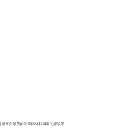
靈感來自繁茂的熱帶雨林和周圍的靜謐景