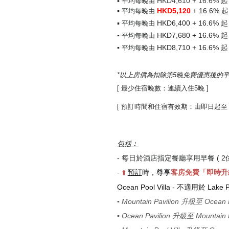
▪
HKD4,610
+ 16.6%
起 
平均每晚由
▪
HKD5,120
+ 16.6%
起
平均每晚由
▪
HKD6,400
+ 16.6%
起
平均每晚由
▪
HKD7,680
+ 16.6%
起
平均每晚由
▪
HKD
8,710 + 16.6%
起
平均每晚由
*以上房價為扣除第5晚免費優惠後的平
[ 最少住宿晚數：連續入住5晚 ]
[ 預訂時間和住宿有效期：由即日起至 - 202
包括︰
- 每日於酒店指定餐廳享用早餐 ( 2位
-
⬆️
預訂
時，尊享
客房免費
「即時升
Ocean Pool Villa
- 不適用於 Lake Pavi
▪️
Mountain Pavilion 升級至 Ocean P
▪️
Ocean Pavilion 升級至 Mountain Po