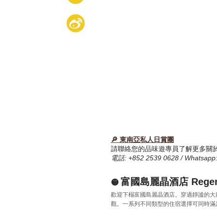
🔎 東南亞私人日賞團
請聯絡您的品味遊專員了解更多關
電話: +852 2539 0628 / Whatsapp:
富國島麗晶酒店 Regent
🟡
歡迎下榻富國島麗晶酒店。穿過靜謐的大
觀。一系列不同類型的住宿選擇可同時滿