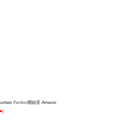
tain
開始至 Amanoi
Pavilio
n
]