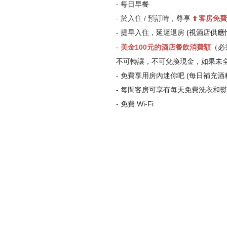
- 每日早餐
-
於入住 / 預訂時，尊享
⬆️
客房免費
提早入住，
延遲退房
(視酒店供應
-
-
美金100元的酒店餐飲消費額
（必
不可轉讓，不可兌換現金，如果未
- 免費享用房內迷你吧 (每日補充
- 每間客房可享有每天免費洗衣和熨燙
- 免費 Wi-Fi