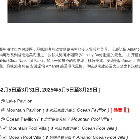
面朝海洋自然保護區，品味旅者可欣賞到越南寧順令人驚嘆的美景。安縵諾怡 Amanoi 的中央閣中
越南最美海灘之一的私人海灘永熙灣 (Vinh Hy Bay) 壯麗的景色。 由 芽莊金蘭機場 (
(Nui Chua National Park)，加上一望無邊的海岸線，極致美麗。安縵諾怡 Am
。品味旅者可在 安縵諾怡 Amanoi 感受現代風格、傳統越南建築及大自然之和諧結
5年2月5日至3月31日, 2025年5月5日至8月29日 ]
起
@ Lake Pavilion
@ Mountain Pavilion
(
⬆️
Ocean Pavilion
)
[ 熱賣
]
🌡️
房間免費升級至
@ Ocean Pavilion
(
⬆️
Mountain Pool Villa
)
房間免費升級至
起
@ Mountain Pool Villa
(
⬆️
Ocean Pool Villa
)
房間免費升級至
起
@ Ocean Pool Villa
(
⬆️
Amanoi Ocean Pool Villa
)
房間免費升級至