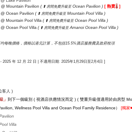
@ Lake Pavilion
@ Mountain Pavilion
(
⬆️
Ocean Pavilion
)
[ 熱賣
]
🌡️
房間免費升級至
@ Ocean Pavilion
(
⬆️
Mountain Pool Villa
)
房間免費升級至
@ Mountain Pool Villa
(
⬆️
Ocean Pool Villa
)
房間免費升級至
@ Ocean Pool Villa
(
⬆️
Amanoi Ocean Pool Villa
)
房間免費升級至
均每晚價格，價格以港元計算，不包括15.5%酒店服務費及政府稅項
5 年 12 月 22 日 | 不適用日期: 2025年1月29日至2月4日 ]
客人 )
級」
到下一個級別
( 視酒店供應情況而定 )
( 雙重升級僅適用於由房型 Moun
lion, Wellness Pool Villa and Ocean Pool Family Residence
）
[獨家
avilion
ol Villa