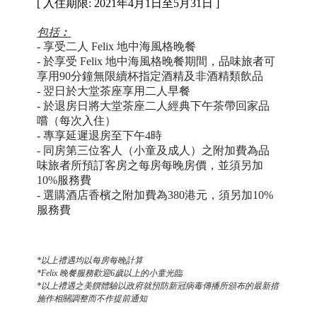
[ 入住期限: 2021年4月1日至5月31日 ]
包括︰
- 享受二人 Felix 地中海風格晚餐
- 於享受 Felix 地中海風格晚餐期間，
品味旅者
可
享用90分鐘無限續杯指定酒精及非酒精類飲品
- 翌日於大堂茶座享用二人早餐
- 於退房日將大堂茶座二人經典下午茶帶回家品
嚐（每次入住）
- 專享延遲退房至下午4時
- 同房第三位客人（小童及成人）之附加費為
品
味旅者
所預訂客房之每房每晚房價，並須另加
10%服務費
- 選購酒店香檳之附加費為380港元，須另加10%
服務費
*以上禮遇均以每房每晚計算
*Felix 晚餐服務歡迎6歲以上的小童光臨
*以上禮遇之美饌體驗以政府就預防新冠病毒傳播所頒布的最新措
施作相關調整而不作提前通知