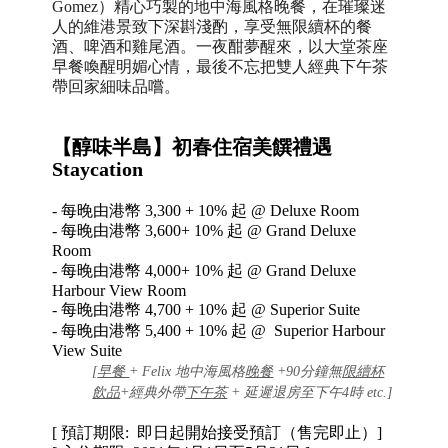
Gomez）精心巧製的地中海風格晚餐，在璀璨迷
人的維港景致下深斟淺酌，享受無限續杯的餐
酒、啤酒和雞尾酒。一夜酣夢醒來，以大堂茶座
早餐喚醒明媚心情，最後不忘把雙人經典下午茶
帶回家細味品嚐。
【醇味半島】初春住宿美饌禮遇
Staycation
-
每晚由港幣
3,300 + 10% 起 @ Deluxe Room
-
每晚由港幣
3,600+ 10% 起 @ Grand Deluxe
Room
-
每晚由港幣
4,000+ 10% 起 @ Grand Deluxe
Harbour View Room
-
每晚由港幣
4,700 + 10% 起 @ Superior Suite
-
每晚由港幣
5,400 + 10% 起 @ Superior Harbour
View Suite
[
早餐
+ Felix 地中海風格
晚餐
+
90分鐘無
限續杯
飲品
+經典外帶
下午茶
+ 延遲退房至下午4時 etc.]
[ 預訂期限: 即日起開始接受預訂（售完即止）]