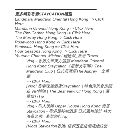
▬▬▬▬▬▬▬▬▬▬▬▬▬▬▬▬▬▬▬▬▬▬
更多精彩香港STAYCATION禮遇
Landmark Mandarin Oriental Hong Kong =>
Click
Here
Mandarin Oriental Hong Kong -> C
lick Here
The Ritz-Carlton Hong Kong ->
Click Here
The Murray Hong Kong ->
Click Here
Rosewood Hong Kong ->
Click Here
Peninsula Hong Kong =>
Click Here
Four Seasons Hong Kong =>
Click Here
Youtube Channel :Michael
楊廸深
_
旅遊
Travel
Vlog - 香港文華東方酒店 Mandarin Oriental
Hong Kong Staycation《最新文華閣》The
Mandarin Club | 日式居酒屋The Aubrey、文華
廳
=> Click Here
[Vlog] 香港瑰麗酒店Staycation | 特色海景套房開
箱 VIP體驗 | The Best View Of Hong Kong | 豪
華旅行Tip
=> Click Here
Vlog - 型人玩轉 Upper House Hong Kong 奕居
Staycation - 香港最神秘酒店 日式風格設計 特大
海景套房 | 豪華旅行Tip
=> Click Here
(Vlog) Staycation香港! 窺探五星級酒店總統套