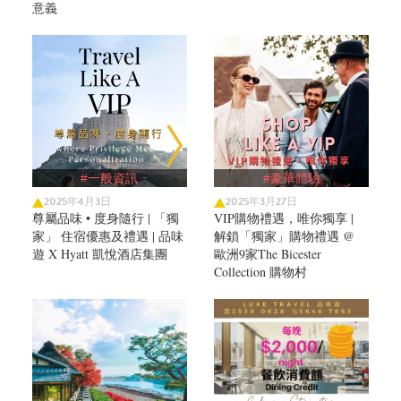
意義
#一般資訊
#豪華體驗
2025年4月3日
2025年3月27日
尊屬品味 • 度身隨行 | 「獨
VIP購物禮遇，唯你獨享 |
家」 住宿優惠及禮遇 | 品味
解鎖「獨家」購物禮遇 @
遊 X Hyatt 凱悅酒店集團
歐洲9家The Bicester
Collection 購物村