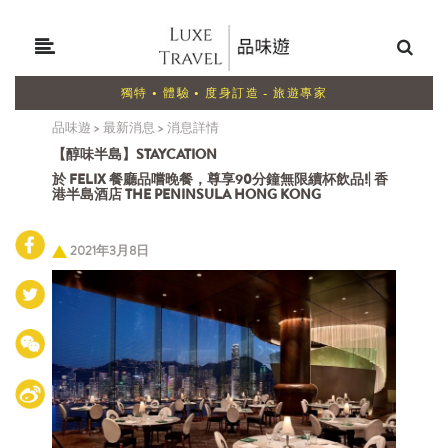
獨特 • 體驗 • 度身訂造 - 旅遊專家
品味遊
>
最新消息
>
消息詳情
【醇味半島】STAYCATION
於 FELIX 餐廳品嚐晚餐，尊享90分鐘無限續杯飲品!| 香
港半島酒店 THE PENINSULA HONG KONG
2021年3月8日