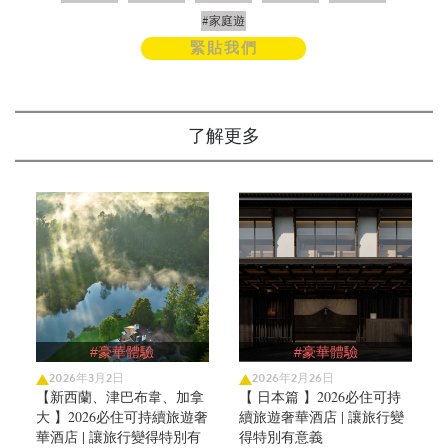
#家庭遊
緊貼我們
了解更多
#豪華體驗
#豪華體驗
2026年3月2日
2026年2月26日
【新西蘭、津巴布韋、加拿
【 日本篇 】2026必住可持
大 】2026必住可持續旅遊奢
續旅遊奢華酒店 | 讓旅行變
華酒店 | 讓旅行變得特別有
得特別有意義