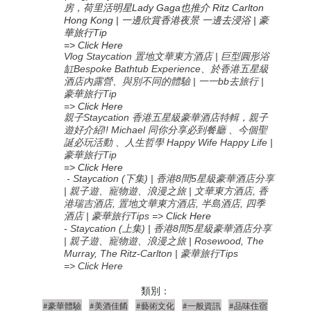
房，荷里活明星Lady Gaga也推介 Ritz Carlton
Hong Kong | 一邊欣賞香港夜景 一邊去浸浴 | 豪
華旅行Tip
=> Click Here
Vlog Staycation 置地文華東方酒店 | 巨型圓形浴
缸Bespoke Bathtub Experience、於香港五星級
酒店內露營、與別不同的體驗 | 一一bb去旅行 |
豪華旅行Tip
=>
Click Here
親子Staycation 香港五星級豪華酒店特輯，親子
遊好介紹!! Michael 同你分享必到餐廳 、今個聖
誕必玩活動 、人生哲學 Happy Wife Happy Life |
豪華旅行Tip
=> Click Here
- Staycation (下集) | 香港8間5星級豪華酒店分享
| 親子遊、寵物遊、浪漫之旅 | 文華東方酒店, 香
港瑞吉酒店, 置地文華東方酒店, 半島酒店, 四季
酒店 | 豪華旅行Tips
=>
Click Here
-
Staycation (上集
) |
香港
8
間
5
星級豪華酒店分享
|
親子遊、寵物遊、浪漫之旅
| Rosewood, The
Murray, The Ritz-Carlton |
豪華旅行
Tips
=> Click Here
類別：
#豪華體驗
#美酒佳餚
#藝術文化
#一般資訊
#品味住宿