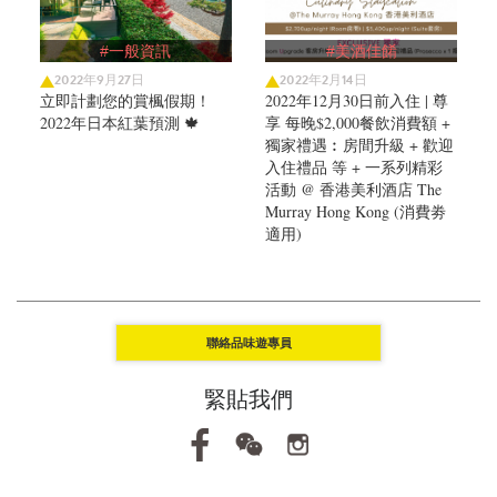
#一般資訊
#美酒佳餚
2022年9月27日
2022年2月14日
立即計劃您的賞楓假期！
2022年12月30日前入住 | 尊
2022年日本紅葉預測 🍁
享 每晚$2,000餐飲消費額 +
獨家禮遇︰房間升級 + 歡迎
入住禮品 等 + 一系列精彩
活動 @ 香港美利酒店 The
Murray Hong Kong (消費劵
適用)
聯絡品味遊專員
緊貼我們