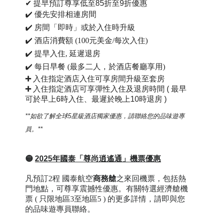
✔
提早預訂尊享低至85折至9折優惠
✔️ 優先安排相連房間
✔️ 房間「即時」或於入住時升級
✔️ 酒店消費額 (100元美金/每次入住)
✔️ 提早入住, 延遲退房
✔️ 每日早餐 (最多二人，於酒店餐廳享用)
➕
入住指定酒店入住可享房間升級至套房
➕
入住指定酒店可享彈性入住及退房時間 ( 最早
可於早上6時入住、最遲於晚上10時退房 )
**如欲了解
全球
5星級
酒店獨家優惠
，請聯絡您的品味遊專
員。**
🟡
2025年國泰「尊尚逍遙通」機票優惠
凡預訂
2
程
國泰航空
商務
艙
之來回機票，包括熱
門地點，可尊享震撼性優惠。有關特選經濟艙機
票 ( 只限地區3至地區5 ) 的更多詳情，
請即與您
的品味遊專員聯絡
。