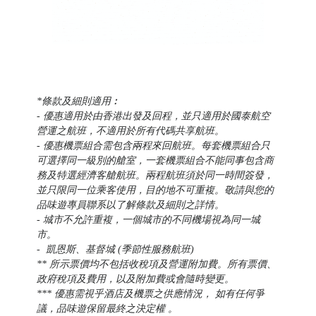
*條款及細則適用︰
- 優惠適用於由香港出發及回程，並只適用於國泰航空
營運之航班，不適用於所有代碼共享航班。
- 優惠機票組合需包含兩程來回航班。每套機票組合只
可選擇同一級別的艙室，一套機票組合不能同事包含商
務及特選經濟客艙航班。兩程航班須於同一時間簽發，
並只限同一位乘客使用，目的地不可重複。
敬請與您的
品味遊專員聯系以了解條款及細則
之詳情。
-
城市
不允許重複，一個城市的不同機場視為同一城
市。
- 凱恩斯、基督城 (季節性服務
航班
)
** 所示票價均不包括收稅項及營運附加費。所有票價、
政府稅項及費用，以及附加費或會隨時變更。
*** 優惠需視乎酒店及機票之供應情況， 如有任何爭
議，品味遊保留最終之決定權 。