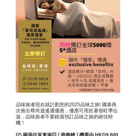
品味旅者現在就計劃您的2025品味之旅! 國泰再
次推出尊尚逍遙通優惠，優惠可用於暑假旺季出
遊，品味旅者不要錯過預訂
品味之旅的絕佳時
機！
(2) 兩張往返東南亞 [ 商務艙 ] 機票由 HKD9,600