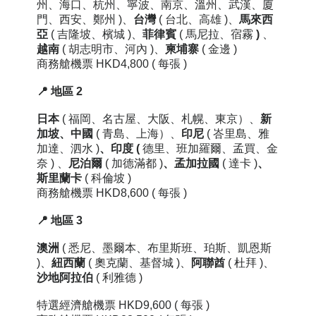
州、海口、杭州、寧波、南京、溫州、武漢、廈
門、西安、鄭州 )、
台灣
( 台北、高雄 )、
馬來西
亞
( 吉隆坡、檳城 )、
菲律賓
( 馬尼拉、宿霧
)
、
越南
( 胡志明市、河內 )、
柬埔寨
( 金邊 )
商務艙機票 HKD4,800
( 每張 )
📍 地區 2
日本
( 福岡
、
名古屋、大阪、札幌、東京）
、
新
加坡
、中國
( 青島、上海）、
印尼
( 峇里島、雅
加達、泗水 )
、
印度
(
德里、班加羅爾、孟買、金
奈 )
、
尼泊爾
( 加德滿都 )
、
孟加拉國
( 達卡 )
、
斯里蘭卡
( 科倫坡 )
商務艙機票
HKD8,600
( 每張 )
📍 地區
3
澳洲
( 悉尼、墨爾本、布里斯班、珀斯、
凱恩斯
)
、
紐西蘭
( 奧克蘭
、基督城 )
、
阿聯酋
( 杜拜
)、
沙地阿拉伯
( 利雅德 )
特選經濟艙機票 HKD9,600
( 每張 )