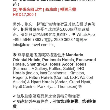
起！
(2) 兩張來回日本 [ 商務艙 ] 機票只需
HKD17,200！
另外，
別忘一起預訂當地住宿及其他安排以免落
空，把握機會享受全球超過5,000個品味遊禮
遇。請即與您的品味遊專員聯絡，💬 WhatsApp
+852 5646 7863 / 電話: 2539 0628 / 電郵至:
info@luxetravel.com.hk。
🌟
尊享指定酒店獨家禮遇包括
Mandarin
Oriental Hotels,
Peninsula Hotels, Rosewood
Hotels, Shangri-La Hotels,
Accor Hotels
(Fairmont, MGallery, Raffles, Sofitel)
,
IHG
Hotels
(Indigo, InterContinental, Kimpton,
Regent)
,
Hilton
Hotels
(Conrad, LXR, Waldorf
Astoria) &
Hyatt Hotels
(Andaz, Grand Hyatt,
Hyatt Centric, Park Hyatt, Thompson)
等
✔
賺取指定酒店品牌之會員積分和住宿
✔
獨家額外免費住宿，例如
第3晚免費、第4晚免
費