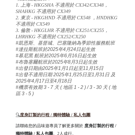
1. 上海 - HKGSHA 不適用於 CX342/CX348，
SHAHKG 不適用於 CX349
2. 東京 - HKGHND
不適用於
CX548 ，HNDHKG
不適用於
CX549
3. 倫敦 - HKGLHR 不適用於 CX251/CX255，
LHRHKG 不適用於 CX252/CX250
#凱恩斯、基督城
、巴塞隆納
為季節性服務
航班
#達拉斯
航班
於2025年4月24日起生效
#慕尼黑
航班
於
2025年6月16日起
生效
#
布魯塞爾
航班
於
2025年8月3日起
生效
#出發日期由2025年1月1日起至11月15日
#出發不適用日期 2025年1月25日至1月31日 及
2025年4月17日至4月18日
#機票有效期 3 - 7 天 ( 地區 1 - 2 ) / 3 - 30 天 ( 地
區 3 - 5 )
🔍
度身訂製的行程 / 獨特體驗 / 私人包團
請聯絡您的品味遊專員了解更多關於
度身訂製的行程 /
獨特體驗 / 私人包團
。2人成行。