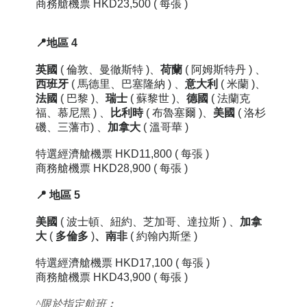
商務艙機票 HKD23,500
( 每張 )
📍地區 4
英國
( 倫敦、曼徹斯特 )、
荷蘭
( 阿姆斯特丹 ) 、
西班牙
( 馬德里、
巴塞隆納
) 、
意大利
( 米蘭 )、
法國
( 巴黎 )、
瑞士
( 蘇黎世 )、
德國
( 法蘭克
福、
慕尼黑 )
、
比利時
(
布魯塞爾 )
、
美國
(
洛杉
磯、三藩市
) 、
加拿大
( 溫哥華 )
特選經濟艙機票
HKD11,800
( 每張 )
商務艙機票
HKD28,900
( 每張 )
📍
地區
5
美國
( 波士頓、紐約、芝加哥、
達拉斯
) 、
加拿
大
(
多倫多
)
、
南非
( 約翰內斯堡 )
特選經濟艙機票 HKD17,100
( 每張 )
商務艙機票 HKD43,900
( 每張 )
^限於指定航班︰