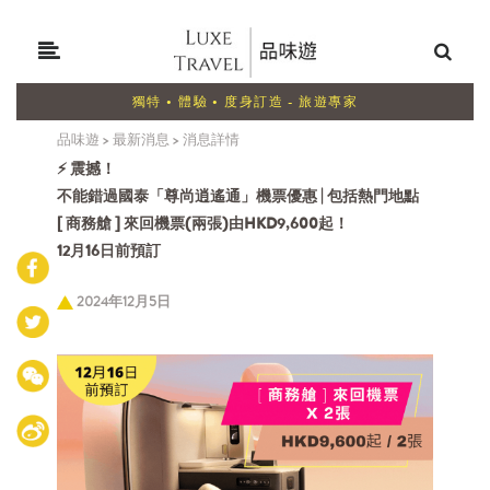
獨特 • 體驗 • 度身訂造 - 旅遊專家
品味遊
>
最新消息
>
消息詳情
⚡ 震撼！
不能錯過國泰「尊尚逍遙通」機票優惠 | 包括熱門地點
[ 商務艙 ] 來回機票(兩張)由HKD9,600起！
12月16日前預訂
2024年12月5日