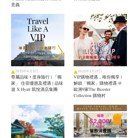
意義
#一般資訊
#豪華體驗
2025年4月3日
2025年3月27日
尊屬品味 • 度身隨行 | 「獨
VIP購物禮遇，唯你獨享 |
家」 住宿優惠及禮遇 | 品味
解鎖「獨家」購物禮遇 @
遊 X Hyatt 凱悅酒店集團
歐洲9家The Bicester
Collection 購物村