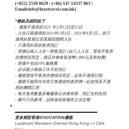
(+852) 2539 0629 / (+86) 147 14337 863 |
Email:
info@luxetravel.com.hk
]
*
條款及細則如下
-
優惠
不適用
於2021 年2月12日至15日
-
入住日期適用於2021年1月3日 - 2021年4月3日
，並只
適用於星期日至星期四期間入住
- 只適用於新的客房預訂
- 房價以兩人入住一間客房計 (如三人入住，需視乎客房
供應情況而定，酒店亦會收取港幣1,880元及附加費)
- 房價不包括10%服務費
- 必須最少兩個工作天前預訂
- 優惠需視乎客房供應情況而定，設有不適用日期
-
優惠
不能與任何其它推廣或特惠房價一起使用及
不適
用於團體訂房
- 每天客房數量及餐廳座位供應有限，預訂先到先得
-
圖片只供參考。品味遊保留最終之決定權
▬▬▬▬▬▬▬▬▬▬▬▬▬▬▬▬▬▬▬▬▬▬
更多精彩香港STAYCATION優惠
Landmark Mandarin Oriental Hong Kong =>
Click