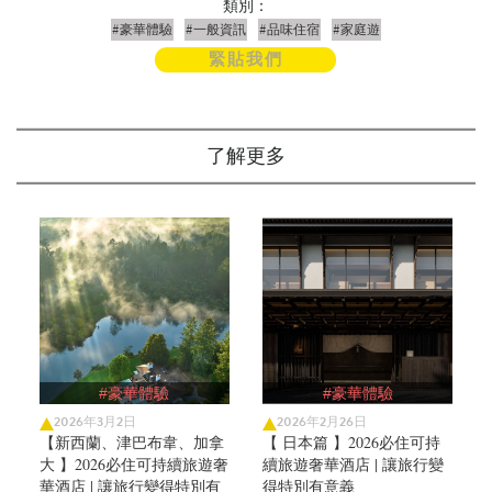
類別：
#豪華體驗
#一般資訊
#品味住宿
#家庭遊
緊貼我們
了解更多
#豪華體驗
#豪華體驗
2026年3月2日
2026年2月26日
【新西蘭、津巴布韋、加拿
【 日本篇 】2026必住可持
大 】2026必住可持續旅遊奢
續旅遊奢華酒店 | 讓旅行變
華酒店 | 讓旅行變得特別有
得特別有意義