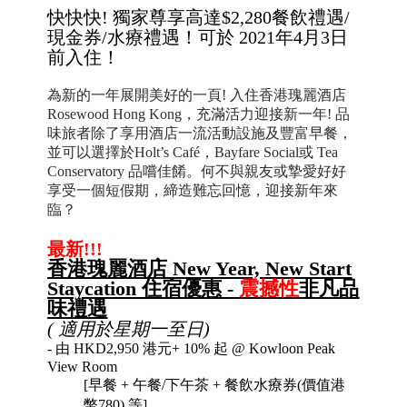
快快快! 獨家尊享高達$2,280餐飲禮遇/
現金券/水療禮遇！
可於 2021年4月3日
前入住！
為新的一年展開美好的一頁! 入住香港瑰麗酒店
Rosewood Hong Kong，充滿活力迎接新一年! 品
味旅者除了享用酒店一流活動設施及豐富早餐，
並可以選擇於Holt’s Café，Bayfare Social或 Tea
Conservatory 品嚐佳餚。何不與親友或摯愛好好
享受一個短假期，締造難忘回憶，迎接新年來
臨？
最新!!!
香港瑰麗酒店 New Year, New Start
Staycation 住宿優惠 -
震撼性
非凡品
味禮遇
( 適用於星期一至日)
- 由 HKD2,950 港元+ 10% 起 @ Kowloon Peak
View Room
[
早餐
+
午
餐/下午茶 +
餐飲水療券(價值港
幣780)
等]