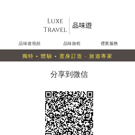
品味遊視頻
品味旅程
禮賓服務
獨特 • 體驗 • 度身訂造 - 旅遊專家
分享到微信