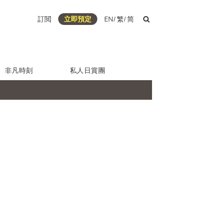
訂閲
立即預定
EN
/
繁
/
简
非凡時刻
私人日賞團