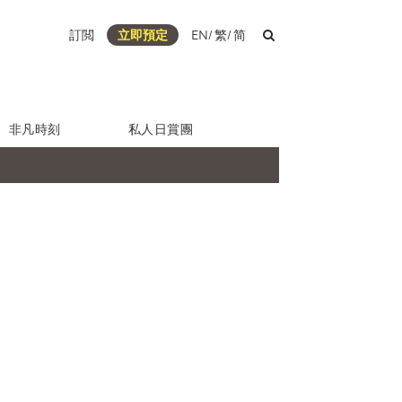
訂閲
立即預定
EN
/
繁
/
简
非凡時刻
私人日賞團