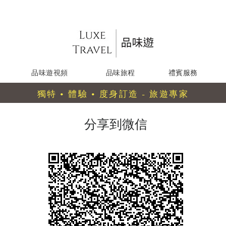
品味遊視頻
品味旅程
禮賓服務
獨特 • 體驗 • 度身訂造 - 旅遊專家
分享到微信