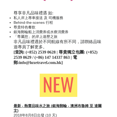
尊享非凡品味禮遇 如:
私人岸上專車接送 及 司機服務
Behind-the-scenes 行程
尊貴特色餐飲
銀海郵輪船上消費券或水療消費券
「尊屬您」的岸上遊歷之旅
非凡品味禮遇於不同航線有所不同，請聨絡品味
遊專員了解更多。
[查詢: (+852) 2539 0628 | 尊貴獨立包團: (+852)
2539 0629 / (+86) 147 14337 863 | 電
郵:
info@luxetravel.com.hk
]
最新 - 熱賣品味水之旅 (
銀海郵輪 -
澳洲布魯姆 至 達爾
文)
2018年8月8日出發 (10 天)