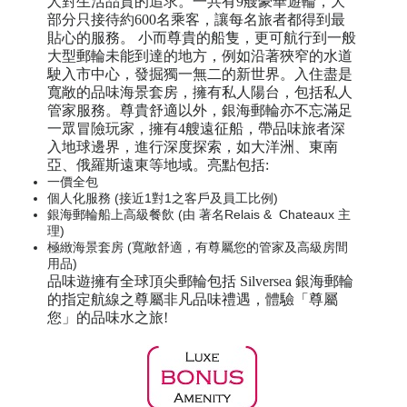
人對生活品質的追求。一共有9艘豪華遊輪，大
部分只接待約600名乘客，讓每名旅者都得到最
貼心的服務。 小而尊貴的船隻，更可航行到一般
大型郵輪未能到達的地方，例如沿著狹窄的水道
駛入市中心，發掘獨一無二的新世界。入住盡是
寬敞的品味海景套房，擁有私人陽台，包括私人
管家服務。尊貴舒適以外，銀海郵輪亦不忘滿足
一眾冒險玩家，擁有4艘遠征船，帶品味旅者深
入地球邊界，進行深度探索，如大洋洲、東南
亞、俄羅斯遠東等地域。亮點包括:
一價全包
個人化服務 (接近1對1之客戶及員工比例)
銀海郵輪
船上
高級餐飲 (由 著名Relais & Chateaux 主
理)
極緻海景套房 (寬敞舒適，有尊屬您的管家及高級房間
用品)
品味遊擁有全球頂尖郵輪包括 Silversea 銀海郵輪
的指定航線之尊屬非凡品味禮遇，體驗「尊屬
您」的品味水之旅!