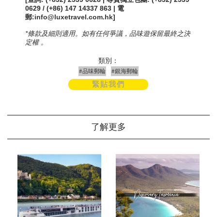
0629 / (+86) 147 14337 863 | 電
郵:
info@luxetravel.com.hk
]
*條款及細則適用。如有任何爭議，品味遊保留最終之決
定權 。
類別：
#品味郵輪
#銀海郵輪
緊貼我們
了解更多