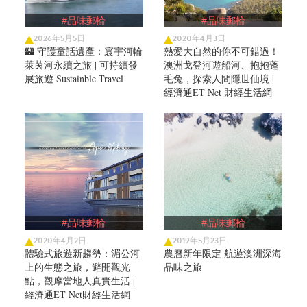
#品味郵輪
#品味郵輪
2026年5月5日
2020年4月3日
🏰 守護童話遺產：寰宇河輪
熱愛大自然的你不可錯過！
萊茵河永續之旅 | 可持續發
澳洲戈登河遊船河、抱抱蓬
展旅遊 Sustainble Travel
毛兔，探索人間隱世仙境 |
經濟通ET Net 財經生活網
#品味郵輪
#品味郵輪
2020年4月2日
2019年5月23日
體驗式旅遊新趨勢：湄公河
農曆新年限定 航遊澳洲深海
上的生態之旅，避開觀光
品味之旅
點，觀摩當地人真實生活 |
經濟通ET Net財經生活網