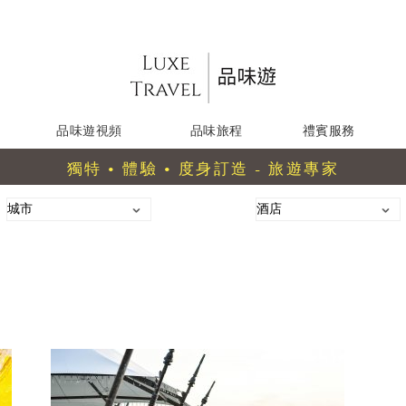
品味遊視頻
品味旅程
禮賓服務
獨特 • 體驗 • 度身訂造 - 旅遊專家