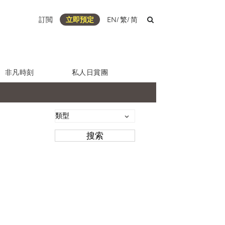
訂閲
立即預定
EN
/
繁
/
简
非凡時刻
私人日賞團