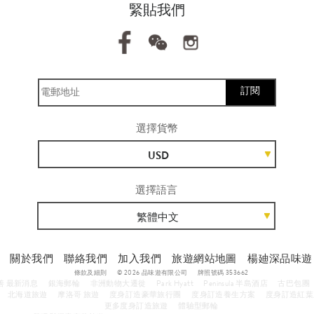
緊貼我們
訂閱
選擇貨幣
USD
選擇語言
繁體中文
關於我們
聯絡我們
加入我們
旅遊網站地圖
楊廸深品味遊
條款及細則
© 2026 品味遊有限公司
牌照號碼 353662
善 最新消息
銀海郵輪
非洲動物大遷徙
Park Hyatt
Peninsula 半島酒店
古巴包團
北海道旅遊
摩洛哥 旅遊
度身訂造豪華旅行團
度身訂造養生方案
度身訂造紅葉
更多度身訂造旅遊
體驗型郵輪