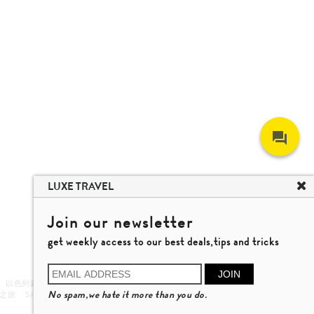
LUXE TRAVEL
Join our newsletter
get weekly access to our best deals,tips and tricks
JOIN
以色列豪華旅行團
越南旅遊
芽莊 旅遊
峴港 旅遊
No spam,we hate it more than you do.
之旅
Silversea Cruises
Klook & KKDay
Kuoni & Jetour