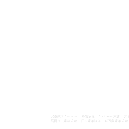
安縵伊沐 Amanemu
養雲安縵
Six Senses 六善
六
馬爾代夫豪華旅遊
日本豪華旅遊
紐西蘭豪華旅遊