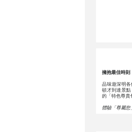
擁抱最佳時刻
品味遊深明各
頓才到達景點
的「特色尊貴
體驗「尊屬您