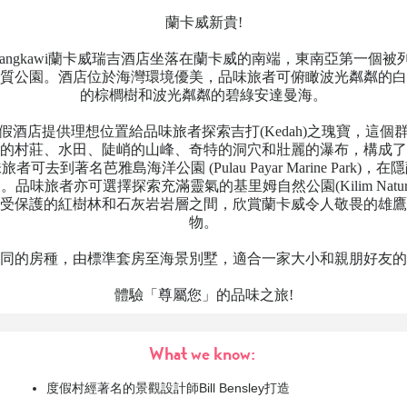
蘭卡威新貴!
Regis Langkawi蘭卡威瑞吉酒店坐落在蘭卡威的南端，東南亞第一
質公園。酒店位於海灣環境優美，品味旅者可俯瞰波光粼粼的白
的棕櫚樹和波光粼粼的碧綠安達曼海。
假酒店提供理想位置給品味旅者探索吉打(Kedah)之瑰寶，這個
的村莊、水田、陡峭的山峰、奇特的洞穴和壯麗的瀑布，構成了
可去到著名芭雅島海洋公園 (Pulau Payar Marine Park)
品味旅者亦可選擇探索充滿靈氣的基里姆自然公園(Kilim Nature 
受保護的紅樹林和石灰岩岩層之間，欣賞蘭卡威令人敬畏的雄鷹
物。
同的房種，由標準套房至海景別墅，適合一家大小和親朋好友的
體驗「尊屬您」的品味之旅!
What we know:
度假村經著名的景觀設計師Bill Bensley打造