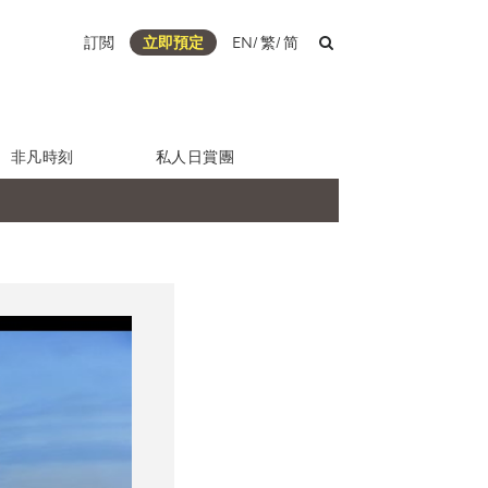
訂閲
立即預定
EN
/
繁
/
简
非凡時刻
私人日賞團