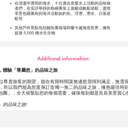
在清澈半透明的海水，十分適合喜愛水上活動的品味旅
者們，在安詳寧靜的島嶼乘坐上遊艇或帆船巡航，盡情
享受包羅萬有的海洋活動如釣魚、浮潛、潛水、日落巡
航等
其他戶外景點包括鱷魚養殖場和蘭卡威海底世界，擁有
超過 5,000 種水生生物
Additional information:
，體驗「尊屬您」的品味之旅
位尊貴旅客的期望，能在有限時間讓無邊慾望得到滿足，無需
，所以我們能為您度身訂造獨一無二的品味之旅，擁抱最佳時
包團」，全天候緊貼您的每個需要，確保每刻都是良辰美景賞心
」的品味之旅!