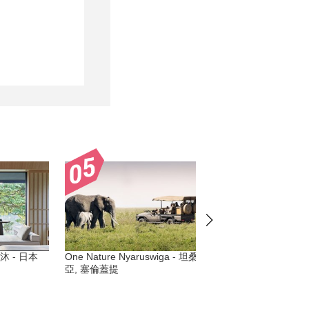
沐 - 日本
One Nature Nyaruswiga - 坦桑尼
Alila Jabal Akhdar 
亞, 塞倫蓋提
拉伯聯合大公國), 阿曼