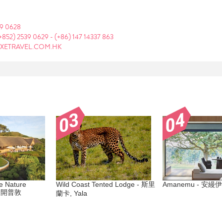
39 0628
+852) 2539 0629
-
(+86) 147 14337 863
XETRAVEL.COM.HK
e Nature
Wild Coast Tented Lodge - 斯里
Amanemu - 安縵伊
非, 開普敦
蘭卡, Yala