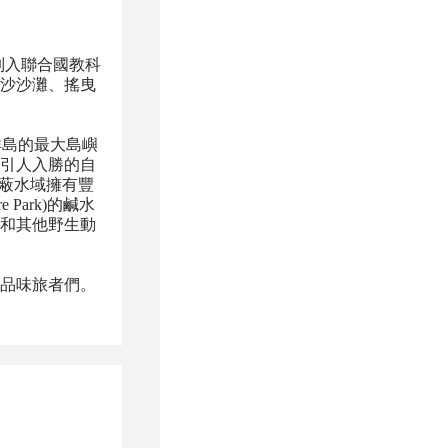
個被列入聯合國教科
沙沙灘、搖曳
群島的最大島嶼
引人入勝的自
，在隱蔽水域擁有豐
Park)的鹹水
和其他野生動
品味旅者們。