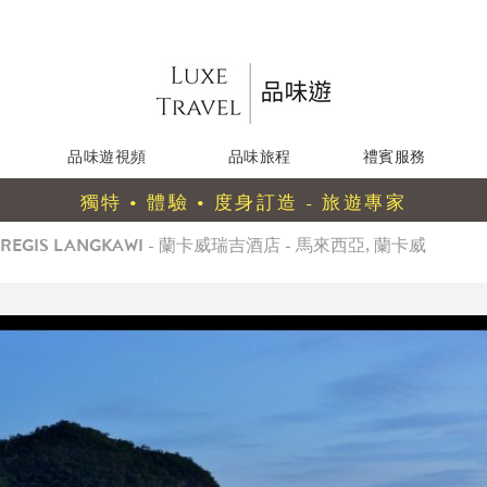
品味遊視頻
品味旅程
禮賓服務
獨特 • 體驗 • 度身訂造 - 旅遊專家
T REGIS LANGKAWI - 蘭卡威瑞吉酒店 - 馬來西亞, 蘭卡威