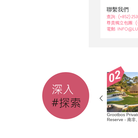
聯繫我們
查詢 :
(+852) 25
尊貴獨立包團 :
(
電郵: INFO@LU
den Triangle
Six Senses Duxton - 新加坡, 丹
Grootbos Privat
mp and Resort - 清
Reserve - 南
戎巴葛
安納塔拉度假村 -