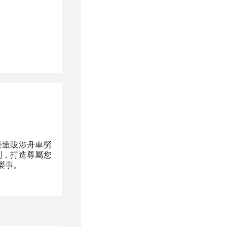
長途跋涉舟車勞
刻，打造尊屬您
樂事。