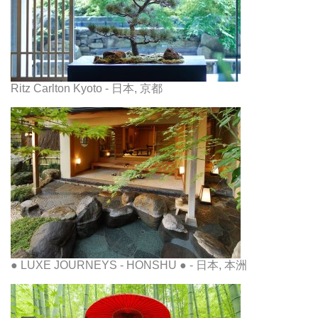
Ritz Carlton Kyoto - 日本, 京都
● LUXE JOURNEYS - HONSHU ● - 日本, 本洲