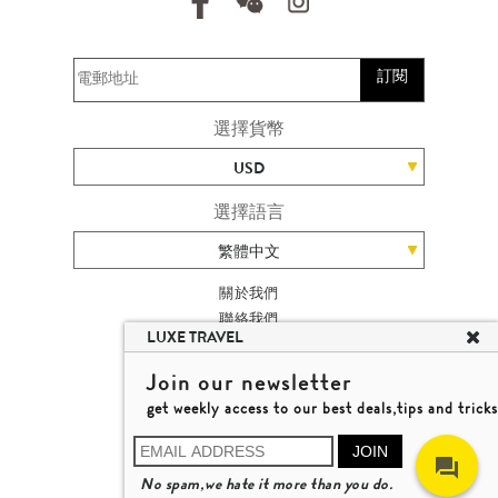
訂閱
選擇貨幣
USD
選擇語言
繁體中文
關於我們
聯絡我們
LUXE TRAVEL
加入我們
旅遊網站地圖
Join our newsletter
楊廸深品味遊
get weekly access to our best deals,tips and tricks
條款及細則
© 2026 品味遊有限公司
JOIN
牌照號碼 353662
No spam,we hate it more than you do.
瞭解更多