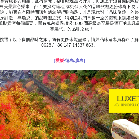
尊貴旅客的期望，難得偷閒，卻非經過靈巧計算，再加上千錘百鍊的緻密
辰美景賞心樂事，然而要擁有這種 講究個人化的品味旅遊經驗殊為不易
說，能否在有限時間讓無邊慾望得到滿足，才是現代對「品味旅遊」的終
身訂造「尊屬您」的品味遊之旅，特別是我們卓越一流的禮賓服務如出發
緊貼貴客每個需要，還有萬勿錯過超過1000 間高級甚至星級酒店的非凡
「尊屬您」的品味之旅！
挑選了以下多個品味之旅，尚有更多未能盡錄，請與品味遊專員聯絡了解詳情 +
0628 / +86 147 14337 863。
[
愛媛
∙德島.廣島]