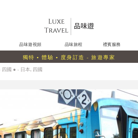
品味遊視頻
品味旅程
禮賓服務
獨特 • 體驗 • 度身訂造 - 旅遊專家
 四國 ● - 日本, 四國