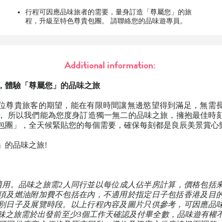
行程可因應品味旅者的需要，量身訂造「尊屬您」的旅
程，升級至特色尊貴包團。 請聯絡您的品味遊專員。
Additional information:
，體驗「尊屬您」的品味之旅
位尊貴旅客的期望，能在有限時間讓無邊慾望得到滿足，無需
， 所以我們能為您度身訂造獨一無二的品味之旅，擁抱最佳時
包團」，全天候緊貼您的每個需要，確保每刻都是良辰美景賞心
」的品味之旅!
適用。品味之旅需2人同行並以每位成人佔半房計算，價格包括
項及燃油附加費不包括在內，不適用於指定日子包括香港及目
別日子及展覽時段。以上行程內容及圖片只供參考，可因應品
味之旅需於出發前至少3個工作天確認及付畢全數，品味遊有權