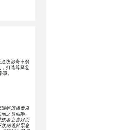
長途跋涉舟車勞
刻，打造尊屬您
樂事。
來回經濟機票及
的地之長假期、
味旅者之喜好而
不接納過於緊急