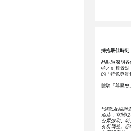
擁抱最佳時刻
品味遊深明各
頓才到達景點
的「特色尊貴
體驗「尊屬您
*條款及細則
酒店，有關稅
公眾假期、特
有所調整。品