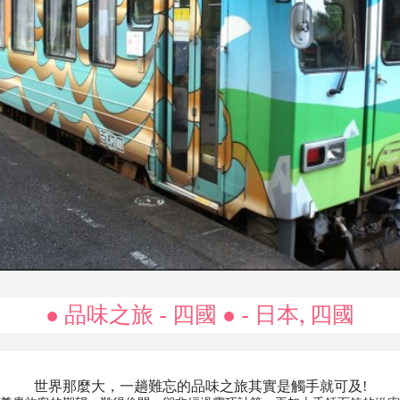
● 品味之旅 - 四國 ● - 日本, 四國
世界那麼大，一趟難忘的品味之旅其實是觸手就可及!