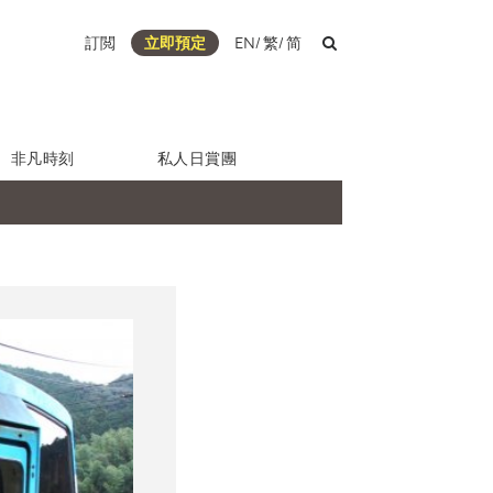
訂閲
立即預定
EN
/
繁
/
简
非凡時刻
私人日賞團