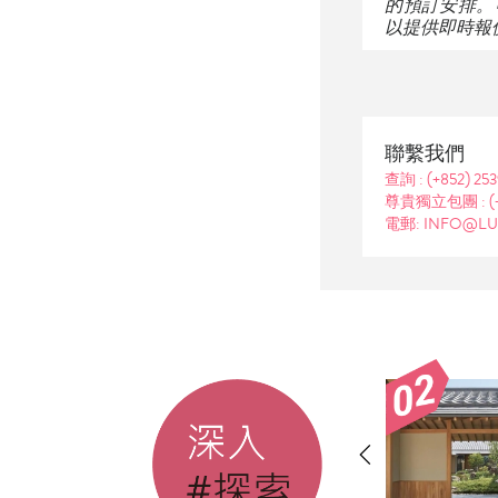
的預訂安排。
以提供即時報
聯繫我們
查詢 :
(+852) 25
尊貴獨立包團 :
(
電郵: INFO@LU