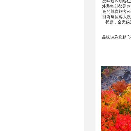
品味遊深明各位
外遊每刻都是良
高的尊貴旅客來
能為每位客人度
餐廳，全天候
品味遊為您精心