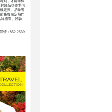
籌劃，才能確保
，對於品味要求俱
極定義。品味遊
前免費預定熱門
品味禮遇。體驗
852 2539