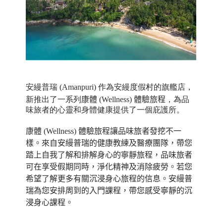
安縵普瑞 (Amanpuri) 作為
安縵
度假村的旗艦店，
新推出了一系列
康體 (Wellness) 體驗
旅程
，為品
味旅者的心靈和身體健康提供了一個庇護所。
康體 (Wellness) 體驗
旅程
讓品味旅者發挖不一
樣。來自安縵普瑞的健康教練及醫療團隊，帶您
踏上自我了解和排解身心的寧靜旅程，品味旅者
可在享受假期同時，淨化精神及消除疲勞。若您
希望了解更多有關沉浸身心旅程的信息。安縵普
瑞為您安排周到的入門課程，帶您感受寧靜的沉
浸身心課程。