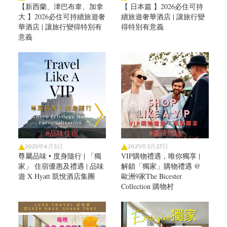
【新西蘭、津巴布韋、加拿
【 日本篇 】2026必住可持
大 】2026必住可持續旅遊奢
續旅遊奢華酒店 | 讓旅行變
華酒店 | 讓旅行變得特別有
得特別有意義
意義
#品味住宿
#豪華體驗
2025年4月3日
2025年3月27日
尊屬品味 • 度身隨行 | 「獨
VIP購物禮遇，唯你獨享 |
家」 住宿優惠及禮遇 | 品味
解鎖「獨家」購物禮遇 @
遊 X Hyatt 凱悅酒店集團
歐洲9家The Bicester
Collection 購物村