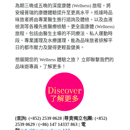
為期三晚或五晚的深度
康體 (Wellness)
旅程，將
安縵普瑞
的康體體驗提升至更高水平。抵達時品
味旅者將由專業醫生進行諮詢及體檢，以及血液
檢測等各種先進醫療檢驗。更全面
康體 (Wellness)
旅程
，包括由醫生主導的不同療法、私人運動時
段、專業護理及水療護理，能為品味旅者排解平
日的都市壓力及變得更輕盈健美。
想展開您的 Wellness 體驗之旅？
立即聯繫我們的
品味遊專員，了解更多！
[
查詢
: (+852) 2539 0628 |
尊貴獨立包團
: (+852)
2539 0629 / (+86) 147 14337 863 |
電