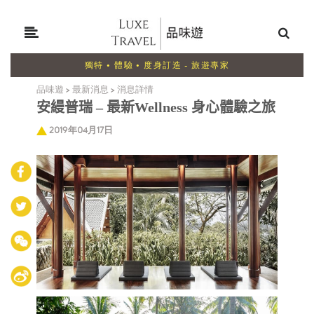
獨特 • 體驗 • 度身訂造 - 旅遊專家
品味遊
>
最新消息
>
消息詳情
安縵普瑞
–
最新Wellness 身心體驗之旅
2019年04月17日