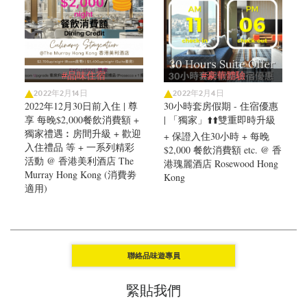
#品味住宿
#豪華體驗
2022年2月14日
2022年2月4日
2022年12月30日前入住 | 尊
30小時套房假期 - 住宿優惠
享 每晚$2,000餐飲消費額 +
| 「獨家」⬆️⬆️雙重即時升級
獨家禮遇︰房間升級 + 歡迎
+ 保證入住30小時 + 每晚
入住禮品 等 + 一系列精彩
$2,000 餐飲消費額 etc. @ 香
活動 @ 香港美利酒店 The
港瑰麗酒店 Rosewood Hong
Murray Hong Kong (消費劵
Kong
適用)
聯絡品味遊專員
緊貼我們