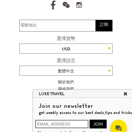
訂閱
選擇貨幣
USD
選擇語言
繁體中文
關於我們
聯絡我們
LUXE TRAVEL
加入我們
旅遊網站地圖
Join our newsletter
楊廸深品味遊
get weekly access to our best deals,tips and tricks
條款及細則
© 2026 品味遊有限公司
JOIN
牌照號碼 353662