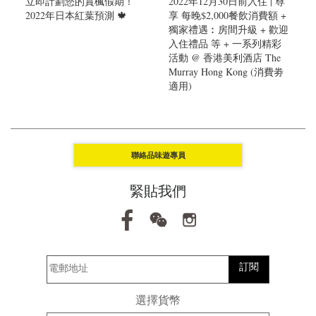
立即計劃您的賞楓假期！
2022年12月30日前入住 | 尊
2022年日本紅葉預測 🍁
享 每晚$2,000餐飲消費額 +
獨家禮遇︰房間升級 + 歡迎
入住禮品 等 + 一系列精彩
活動 @ 香港美利酒店 The
Murray Hong Kong (消費劵
適用)
聯絡品味遊專員
緊貼我們
訂閱
選擇貨幣