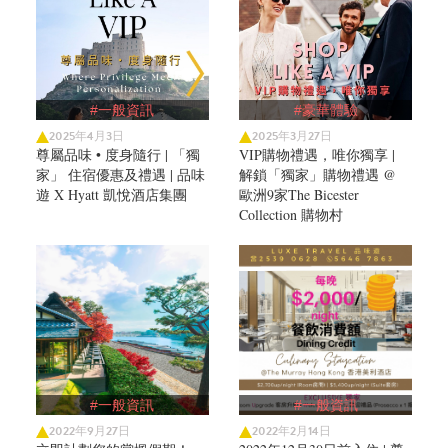
#一般資訊
#豪華體驗
2025年4月3日
2025年3月27日
尊屬品味 • 度身隨行 | 「獨
VIP購物禮遇，唯你獨享 |
家」 住宿優惠及禮遇 | 品味
解鎖「獨家」購物禮遇 @
遊 X Hyatt 凱悅酒店集團
歐洲9家The Bicester
Collection 購物村
#一般資訊
#一般資訊
2022年9月27日
2022年2月14日