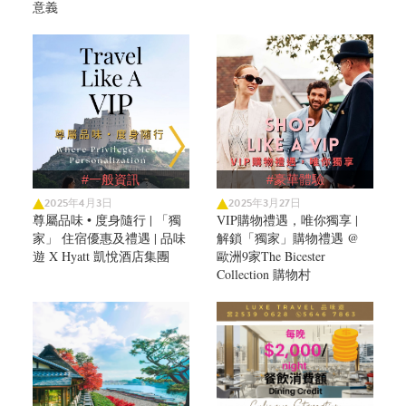
意義
#一般資訊
#豪華體驗
2025年4月3日
2025年3月27日
尊屬品味 • 度身隨行 | 「獨
VIP購物禮遇，唯你獨享 |
家」 住宿優惠及禮遇 | 品味
解鎖「獨家」購物禮遇 @
遊 X Hyatt 凱悅酒店集團
歐洲9家The Bicester
Collection 購物村