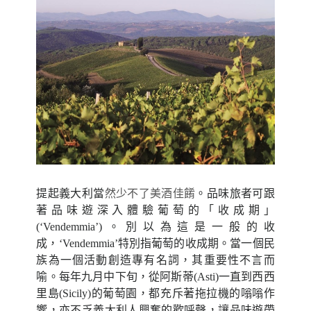
然少不了美酒佳餚
提起義大利當
。品味旅者可跟
著品味遊深入體驗
葡萄的
「收成期」
(‘Vendemmia’)。
別以為這是一般的收
成，
‘Vendemmia’
特別指葡萄的收成期。當一個民
族為一個活動創造專有名詞，其重要性不言而
喻。每年九月中下旬，從阿斯蒂
(Asti)
一直到西西
里島
(Sicily)
的葡萄園，都充斥著拖拉機的嗡嗡作
響，亦不乏
義
大利人興奮的歡呼聲，讓品味遊帶