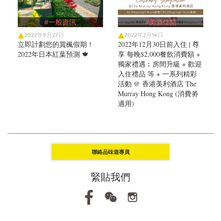
#一般資訊
#美酒佳餚
2022年9月27日
2022年2月14日
立即計劃您的賞楓假期！
2022年12月30日前入住 | 尊
2022年日本紅葉預測 🍁
享 每晚$2,000餐飲消費額 +
獨家禮遇︰房間升級 + 歡迎
入住禮品 等 + 一系列精彩
活動 @ 香港美利酒店 The
Murray Hong Kong (消費劵
適用)
聯絡品味遊專員
緊貼我們