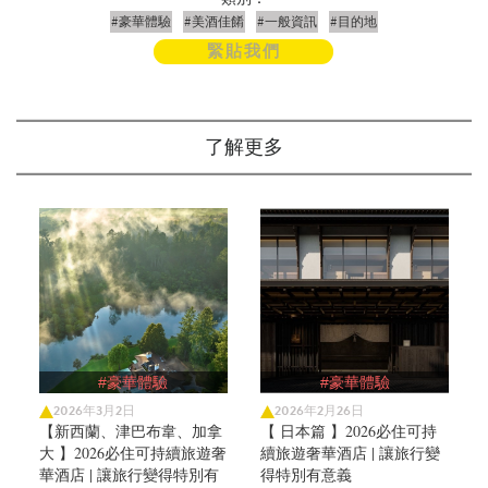
#豪華體驗
#美酒佳餚
#一般資訊
#目的地
緊貼我們
了解更多
#豪華體驗
#豪華體驗
2026年3月2日
2026年2月26日
【新西蘭、津巴布韋、加拿
【 日本篇 】2026必住可持
大 】2026必住可持續旅遊奢
續旅遊奢華酒店 | 讓旅行變
華酒店 | 讓旅行變得特別有
得特別有意義