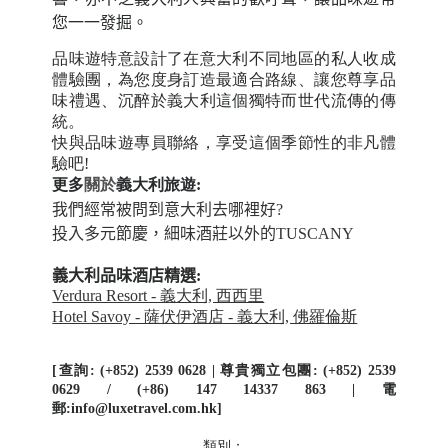
您一一發掘。
品味遊特意設計了在意大利不同地區的私人收成
體驗團，為您度身訂造最適合路線、讓您尊享品
味禮遇、沉醉於義大利這個獨特而世代流傳的傳
統。
快與品味遊專員聯絡，享受這個季節性的非凡體
驗吧
!
更多
關於
義大利旅遊:
我們經常被問到意大利去哪裡好?
投入多元節慶，細味酒莊以外的TUSCANY
義大利品味酒店精選:
Verdura Resort - 義大利, 西西里
Hotel Savoy - 薩伏伊酒店 - 義大利, 佛羅倫斯
[查詢: (+852) 2539 0628 | 尊貴獨立包團: (+852) 2539
0629 / (+86) 147 14337 863 | 電
郵:info@luxetravel.com.hk]
類別：