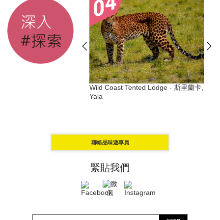
ivate Nature Reserve -
Wild Coast Tented Lodge - 斯里蘭卡,
敦
Yala
聯絡品味遊專員
緊貼我們