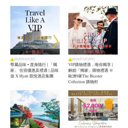
#一般資訊
#一般資訊
2025年4月3日
2025年3月27日
尊屬品味 • 度身隨行 | 「獨
VIP購物禮遇，唯你獨享 |
家」 住宿優惠及禮遇 | 品味
解鎖「獨家」購物禮遇 @
遊 X Hyatt 凱悅酒店集團
歐洲9家The Bicester
Collection 購物村