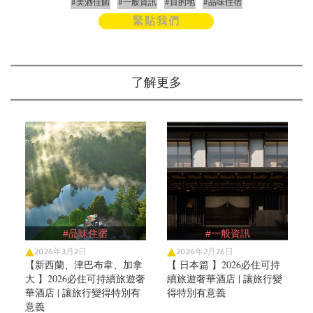
#美酒佳餚
#一般資訊
#目的地
#品味住宿
緊貼我們
了解更多
#品味住宿
#一般資訊
2026年3月2日
2026年2月26日
【新西蘭、津巴布韋、加拿
【 日本篇 】2026必住可持
大 】2026必住可持續旅遊奢
續旅遊奢華酒店 | 讓旅行變
華酒店 | 讓旅行變得特別有
得特別有意義
意義