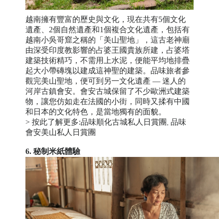
越南擁有豐富的歷史與文化，現在共有
5
個文化
遺產、
2
個自然
遺產和
1
個
複合文化遺產，包括有
越南小吳哥窟之稱的「美山聖地」，這古老神廟
由深受印度教影響的占婆王國貴族所建，占婆塔
建築技術精巧，不需用上水泥，便能平均地排疊
起大小帶磚塊以建成這神聖的建築。品味旅者參
觀完美山聖地，便可到另一
文化
遺產
—
迷人的
河岸古鎮會安。會安古城保留了不少歐洲式建築
物，讓您仿如走在法國的小街，同時又揉有中國
和日本的文化特色，是當地獨有的面貌。
> 按此了解更多:
品味順化古城私人日賞團
品味
,
會安美山私人日賞團
6. 秘制米紙體驗