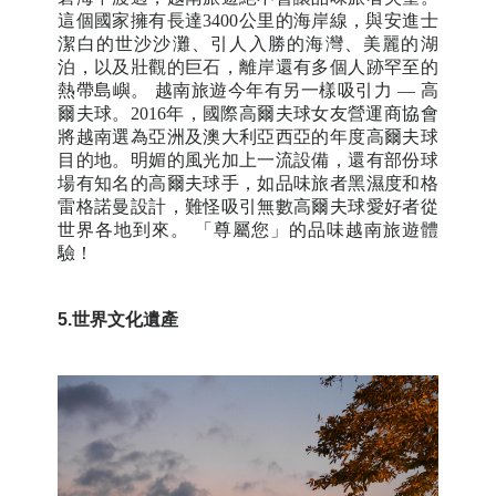
這個國家擁有長達3400公里的海岸線，與安進士
潔白的世沙沙灘、引人入勝的海灣、美麗的湖
泊，以及壯觀的巨石，離岸還有多個人跡罕至的
熱帶島嶼。 越南旅遊今年有另一樣吸引力 — 高
爾夫球。2016年，國際高爾夫球女友營運商協會
將越南選為亞洲及澳大利亞西亞的年度高爾夫球
目的地。明媚的風光加上一流設備，還有部份球
場有知名的高爾夫球手，如品味旅者黑濕度和格
雷格諾曼設計，難怪吸引無數高爾夫球愛好者從
世界各地到來。 「尊屬您」的品味越南旅遊體
驗！
5.
世界文化遺產