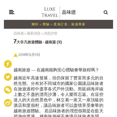
獨特 • 體驗 • 度身訂造 - 旅遊專家
品味遊
>
最新消息
>
消息詳情
7
大非凡旅遊體驗 - 越南篇 (II)
2018年12月11日
越南旅遊 — 在越南能夠安心體驗奢華旅程嗎？
越南近年高速發展，但仍保留了豐富而多元的自
然生態。分布於不同城市的國家公園讓品味旅者
在旅遊過程中盡享各式戶外活動。而延綿海岸線
上數之不盡的漂亮沙灘，令人樂而忘返。在這些
迷人的大自然景色中，林立着一座又一座頂級的
酒店和度假村，讓品味旅者可以盡情享受奢華的
越南旅遊體驗。 若品味旅者的理想假期是在藍天
碧海中渡過，越南旅遊絕不會讓品味旅者失望。