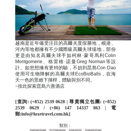
越南
是近年備受注目的高爾夫度假勝地，峴港、
河內等地都
擁有不少國際
級高爾夫球場地，部份
更是由知名高爾夫球手如柯林·蒙哥馬利
Colin
Montgomerie
、格雷格·諾曼
Greg Norman
等設
計。如您想擁有更特的驗，不妨到昆島
Con Dao
使用可生物降解的高爾夫球
EcoBioBalls
，在海
天一色的景緻下揮桿，體驗與別不同。
>按此探索
昆島六善酒店
[
查詢
: (+852) 2539 0628 |
尊貴獨立包團
: (+852)
2539 0629 / (+86) 147 14337 863 |
電
郵
:info@luxetravel.com.hk]
類別：