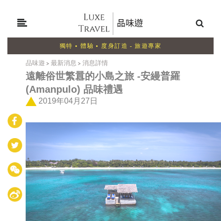
獨特 • 體驗 • 度身訂造 - 旅遊專家
品味遊
>
最新消息
>
消息詳情
遠離俗世繁囂的小島之旅 -
安縵普羅
(Amanpulo) 品味禮遇
2019年04月27日