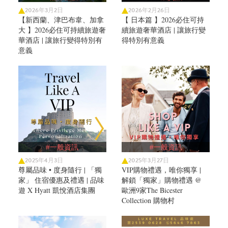
2026年3月2日
2026年2月26日
【新西蘭、津巴布韋、加拿
【 日本篇 】2026必住可持
大 】2026必住可持續旅遊奢
續旅遊奢華酒店 | 讓旅行變
華酒店 | 讓旅行變得特別有
得特別有意義
意義
#一般資訊
#一般資訊
2025年4月3日
2025年3月27日
尊屬品味 • 度身隨行 | 「獨
VIP購物禮遇，唯你獨享 |
家」 住宿優惠及禮遇 | 品味
解鎖「獨家」購物禮遇 @
遊 X Hyatt 凱悅酒店集團
歐洲9家The Bicester
Collection 購物村