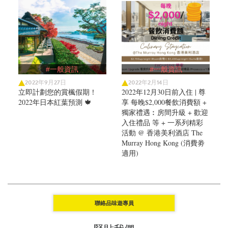
#一般資訊
#一般資訊
2022年9月27日
2022年2月14日
立即計劃您的賞楓假期！
2022年12月30日前入住 | 尊
2022年日本紅葉預測 🍁
享 每晚$2,000餐飲消費額 +
獨家禮遇︰房間升級 + 歡迎
入住禮品 等 + 一系列精彩
活動 @ 香港美利酒店 The
Murray Hong Kong (消費劵
適用)
聯絡品味遊專員