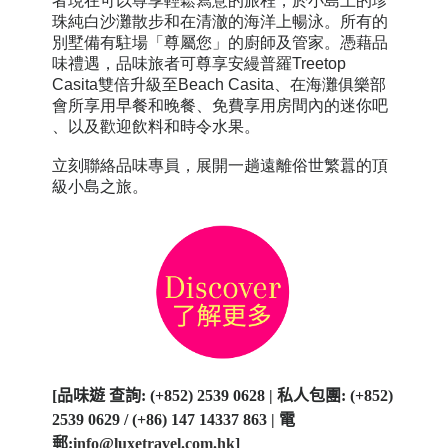
者現在可以尊享輕鬆寫意的旅程，於小島上的珍
珠純白沙灘散步和在清澈的海洋上暢泳。
所有的
別墅備有駐場「尊屬您」的廚師及管家
。
憑藉品
味禮遇，品味旅者可
尊
享安縵普
羅
Treetop
Casita雙倍升級至Beach Casita、在海灘俱樂部
會所享用早餐和晚餐、
免費享用
房間內的迷你吧
、
以及
歡迎飲料和時令
水果。
立刻聯絡品味專員，展開一趟遠離俗世繁囂的頂
級小島之旅。
[
品味遊 查詢
: (+852) 2539 0628 |
私人包團
: (+852)
2539 0629 / (+86) 147 14337 863 |
電
郵
:
info@luxetravel.com.hk
]