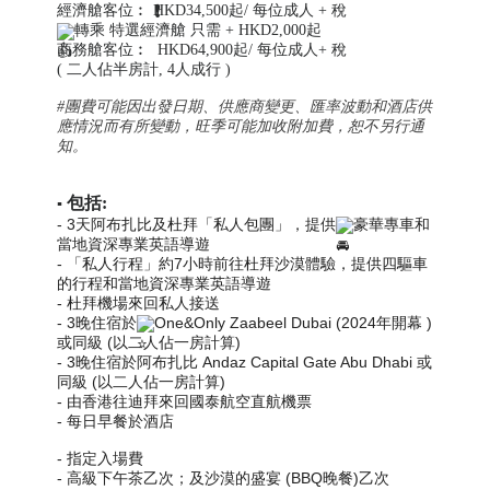
經濟艙客位︰ HKD34,500起/ 每位成人 + 稅
轉乘 特選經濟艙 只需 + HKD2,000起
商務艙客位︰ HKD64,900起/ 每位成人+ 稅
( 二人佔半房計, 4人成行 )
#團費可能因出發日期、供應商變更、匯率波動和酒店供
應情況而有所變動，
旺季可能加收附加費，
恕不另行通
知。
包括:
▪️
-
3天阿布扎比及杜拜「私人包團」，提供
豪華專車和
當地資深專業英語導遊
-
「私人行程」約7小時前往杜拜沙漠體驗，提供四驅車
的行程和當地資深專業英語導遊
-
杜拜機場來回私人接送
- 3晚住宿於
One&Only Zaabeel Dubai (2024年開幕 )
或同級 (以二人佔一房計算)
- 3晚住宿於阿布扎比 Andaz Capital Gate Abu Dhabi 或
同級 (以二人佔一房計算)
-
由香港往迪拜來回國泰航空直航機票
-
每日早餐於酒店
-
指定入場費
-
高級下午茶乙次；及沙漠的盛宴 (BBQ晚餐)乙次