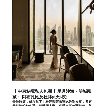
【 中東秘境私人包團 】星月沙海・雙城臻
藏・ 阿布扎比及杜拜(8天6夜)
最佳時節，就在當下！杜拜與阿布達比告別炎夏，迎來