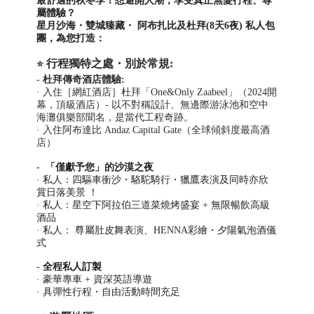
最舒適的秋冬季！想避開人潮，享受真正無憂行程、尊
屬體驗？
星月沙海・雙城臻藏・ 阿布扎比及杜拜(8天6夜) 私人包
團，為您打造：
行程獨特之處・別於常規
:
⭐
-
杜拜傳奇酒店體驗:
·
入住［網紅酒店］杜拜「One&Only Zaabeel」（2024開
幕，頂級酒店）- 以不對稱設計、
無邊際游泳池和空中
海灘俱樂部
聞名，是當代工程奇跡。
·
入住
阿布達比 Andaz Capital Gate（全球傾斜度最高酒
店）
-
「僅獻予您」的沙漠之夜
· 私人：四驅車衝沙・駱駝騎行・獵鷹表演及同時亦欣
賞日落美景 ！
· 私人：星空下阿拉伯三道菜燒烤盛宴 + 無限暢飲高級
酒品
· 私人： 尊屬肚皮舞表演、HENNA彩繪・夕陽氣泡酒儀
式
-
全程私人訂製
· 豪華專車 + 資深英語導遊
· 具彈性行程・自由活動時間充足