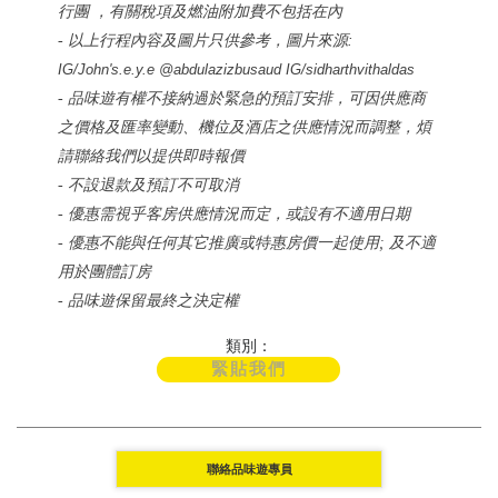
行團 ，有關稅項及燃油附加費不包括在內
- 以上行程內容及圖片只供參考，
圖片來源
:
IG/John's.e.y.e @abdulazizbusaud IG/sidharthvithaldas
- 品味遊有權不接納過於緊急的預訂安排，可因供應商
之價格及匯率變動、機位及酒店之供應情況而調整，煩
請聯絡我們以提供即時報價
- 不設退款及預訂不可取消
- 優惠需視乎客房供應情況而定，或設有不適用日期
- 優惠不能與任何其它推廣或特惠房價一起使用; 及不適
用於團體訂房
- 品味遊保留最終之決定權
類別：
緊貼我們
聯絡品味遊專員