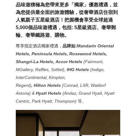
品味遊積極為您帶來更多「獨家」優惠禮遇，並
為您提供最全面的旅遊體驗
，
從奢華酒店住宿到
人氣親子
五星級
酒店
！
把握機會享受全球超過
5,000個品味遊禮遇，包括: 5星級
酒店、奢華郵
輪、奢華鐵路遊、購物
。
尊享指定酒店獨家禮遇，
品牌如:
Mandarin Oriental
Hotels,
Peninsula Hotels, Rosewood Hotels,
Shangri-La Hotels,
Accor Hotels
(Fairmont,
MGallery, Raffles, Sofitel)
,
IHG Hotels
(Indigo,
InterContinental, Kimpton,
Regent)
,
Hilton
Hotels
(Conrad, LXR, Waldorf
Astoria) &
Hyatt Hotels
(Andaz, Grand Hyatt, Hyatt
Centric, Park Hyatt, Thompson)
等。