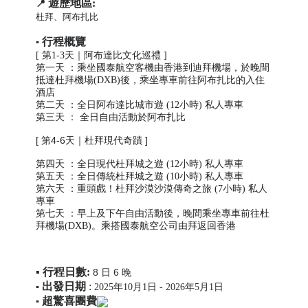
遊歷地區:
📍
杜拜、阿布扎比
行程概覽
▪️
[
第1-3天｜阿布達比文化巡禮
]
第一天 ：乘坐國泰航空客機由香港到迪拜機場，於晚間
抵達杜拜機場(DXB)後，乘坐專車前往阿布扎比的入住
酒店
第二天 ：全日阿布達比城市遊 (12小時) 私人專車
第三天 ： 全日自由活動於阿布扎比
[
第4-6天｜杜拜現代奇蹟
]
第四天 ：全日現代杜拜城之遊 (12小時) 私人專車
第五天 ：全日傳統杜拜城之遊 (10小時) 私人專車
第六天 ：重頭戲！杜拜沙漠沙漠傳奇之旅 (7小時) 私人
專車
第七天 ：早上及下午自由活動後，晚間乘坐專車前往杜
拜機場(DXB)。乘搭國泰航空公司由拜返回香港
▪️
行
程日數
:
8 日 6 晚
出發日期
:
▪️
2025年10月1日 - 2026年5月1日
超驚喜團費
▪️