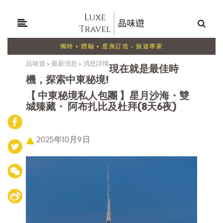
獨特 • 體驗 • 度身訂造 - 旅遊專家
品味遊
>
最新消息
>
消息詳情
現在就是最佳時
機，探索中東秘境!
【 中東秘境私人包團 】星月沙海・雙
城臻藏・ 阿布扎比及杜拜(8天6夜)
2025年10月9日