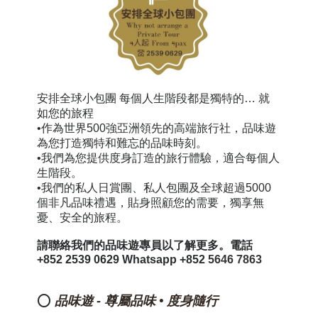
安排全球小包團 每個人生階段都是獨特的… 就
如您的旅程
•作為世界500強亞洲領先的高端旅行社，品味遊
為您打造獨特和難忘的品味時刻。
•我們為您提供度身訂造的旅行體驗，適合每個人
生階段。
•我們的私人日賞團、私人包團及全球超過5000
個非凡品味禮遇，貼身照顧您的需要，獨享無
憂、安全的旅程。
請聯絡我們的品味遊專員以了解更多。電話
+852 2539 0629 Whatsapp +852
5646 7863
⭕
品味遊
-
尊屬品味 • 度身隨行