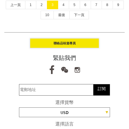
上一頁
1
2
3
4
5
6
7
8
9
10
最後
下一頁
聯絡品味遊專員
緊貼我們
訂閱
選擇貨幣
USD
選擇語言