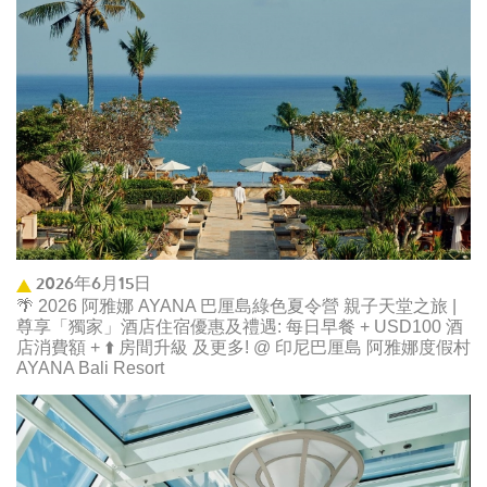
2026年6月15日
🌴 2026 阿雅娜 AYANA 巴厘島綠色夏令營 親子天堂之旅 |
尊享「獨家」酒店住宿優惠及禮遇: 每日早餐 + USD100 酒
店消費額 + ⬆️ 房間升級 及更多! @ 印尼巴厘島 阿雅娜度假村
AYANA Bali Resort