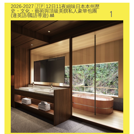
2026-2027 🇯🇵 12日11夜細味日本本州歷
1
史・文化・藝術與頂級美饌私人豪華包團
(連英語/國語導遊) 🎎