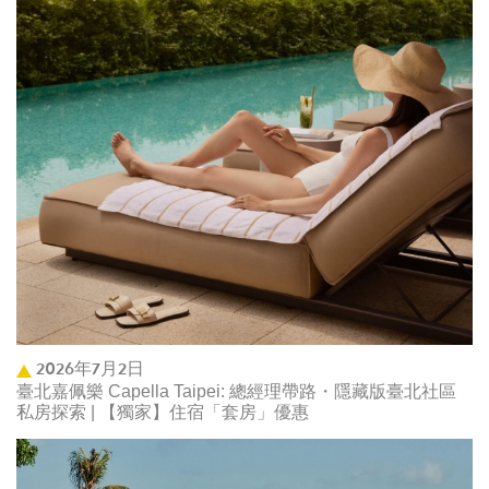
2026年7月2日
臺北嘉佩樂 Capella Taipei: 總經理帶路・隱藏版臺北社區
私房探索 | 【獨家】住宿「套房」優惠