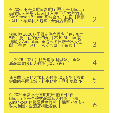
✈️ 2026 不丹直航最新航線 🆕 不丹 Bhutan
高端私人包團 6日5夜 | 入住 不丹六善酒店
2
Six Senses Bhutan 高端全包式住宿【機票
• 酒店 • 專屬私人包團 • 全酒店餐飲】
獨家 🆕 2026冬季限定住宿優惠「住7晚付
5晚」及「住9晚付7晚」| 不丹 Bhutan 安
3
縵喀拉 Amankora 全包式冬日奢華私人包
團【 機票 - 酒店 - 私人包團 - 全餐飲 】
4
【 2026-2027 】極光追蹤 馳騁冰川 ❄️ 冰
島奢華冒險私人包團 (10天7夜)
5
斯里蘭卡狂野之旅私人包團10天8夜｜探索
錫蘭的茶園山城・野生動物・歷史瑰寶 🌱
✈️ 2026全新不丹直航航班 🆕 6日5夜
Bhutan 不丹全包式奢華私人包團 | 下榻
6
Amankora 頂級隱世度假村【 機票 • 酒店 •
私人包團 • 全酒店精緻餐飲 】