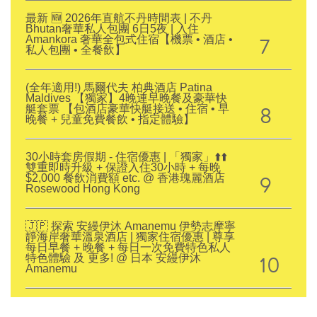
最新 🆕 2026年直航不丹時間表 | 不丹
Bhutan奢華私人包團 6日5夜 | 入住
7
Amankora 奢華全包式住宿【機票 • 酒店 •
私人包團 • 全餐飲】
(全年適用!) 馬爾代夫 柏典酒店 Patina
Maldives 【獨家】4晚連早晚餐及豪華快
8
艇套票 【包酒店豪華快艇接送 • 住宿 • 早
晚餐 + 兒童免費餐飲 • 指定體驗】
30小時套房假期 - 住宿優惠 | 「獨家」⬆️⬆️
雙重即時升級 + 保證入住30小時 + 每晚
9
$2,000 餐飲消費額 etc. @ 香港瑰麗酒店
Rosewood Hong Kong
🇯🇵 探索 安縵伊沐 Amanemu 伊勢志摩寧
靜海岸奢華溫泉酒店 | 獨家住宿優惠 | 尊享
每日早餐 + 晚餐 + 每日一次免費特色私人
10
特色體驗 及 更多! @ 日本 安縵伊沐
Amanemu