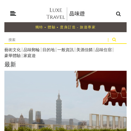
獨特 • 體驗 • 度身訂造 - 旅遊專家
|
藝術文化
|
品味郵輪
|
目的地
|
一般資訊
|
美酒佳餚
|
品味住宿
|
豪華體驗
|
家庭遊
最新