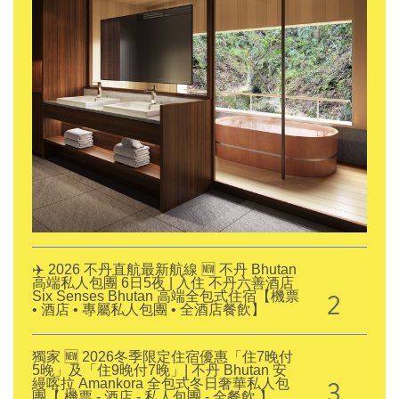
✈️ 2026 不丹直航最新航線 🆕 不丹 Bhutan
高端私人包團 6日5夜 | 入住 不丹六善酒店
2
Six Senses Bhutan 高端全包式住宿【機票
• 酒店 • 專屬私人包團 • 全酒店餐飲】
獨家 🆕 2026冬季限定住宿優惠「住7晚付
5晚」及「住9晚付7晚」| 不丹 Bhutan 安
3
縵喀拉 Amankora 全包式冬日奢華私人包
團【 機票 - 酒店 - 私人包團 - 全餐飲 】