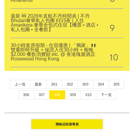
Amanemu
最新 🆕 2026年直航不丹時間表 | 不丹
Bhutan奢華私人包團 6日5夜 | 入住
9
Amankora 奢華全包式住宿【機票 • 酒店 •
私人包團 • 全餐飲】
30小時套房假期 - 住宿優惠 | 「獨家」⬆️⬆️
雙重即時升級 + 保證入住30小時 + 每晚
10
$2,000 餐飲消費額 etc. @ 香港瑰麗酒店
Rosewood Hong Kong
上一頁
最新
301
302
303
304
305
306
307
308
309
310
下一頁
聯絡品味遊專員