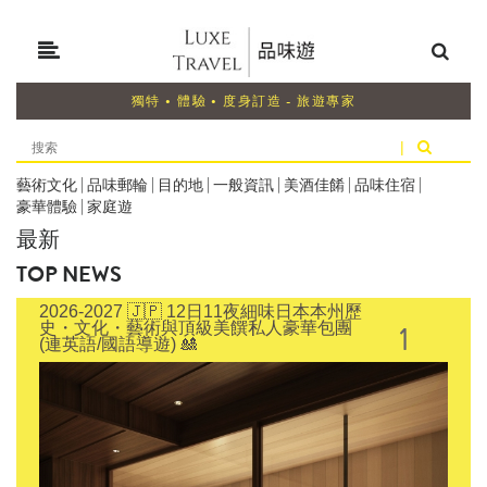
獨特 • 體驗 • 度身訂造 - 旅遊專家
|
藝術文化
|
品味郵輪
|
目的地
|
一般資訊
|
美酒佳餚
|
品味住宿
|
豪華體驗
|
家庭遊
最新
TOP NEWS
2026-2027 🇯🇵 12日11夜細味日本本州歷
1
史・文化・藝術與頂級美饌私人豪華包團
(連英語/國語導遊) 🎎