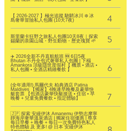
4
【 2026-2027 】極光追蹤 馳騁冰川 ❄️ 冰
島奢華冒險私人包團 (10天7夜)
5
斯里蘭卡狂野之旅私人包團10天8夜｜探索
錫蘭的茶園山城・野生動物・歷史瑰寶 🌱
✈️ 2026全新不丹直航航班 🆕 6日5夜
Bhutan 不丹全包式奢華私人包團 | 下榻
6
Amankora 頂級隱世度假村【 機票 • 酒店 •
私人包團 • 全酒店精緻餐飲 】
(全年適用!) 馬爾代夫 柏典酒店 Patina
Maldives 【獨家】4晚連早晚餐及豪華快
7
艇套票 【包酒店豪華快艇接送 • 住宿 • 早
晚餐 + 兒童免費餐飲 • 指定體驗】
🇯🇵 探索 安縵伊沐 Amanemu 伊勢志摩寧
靜海岸奢華溫泉酒店 | 獨家住宿優惠 | 尊享
每日早餐 + 晚餐 + 每日一次免費特色私人
8
特色體驗 及 更多! @ 日本 安縵伊沐