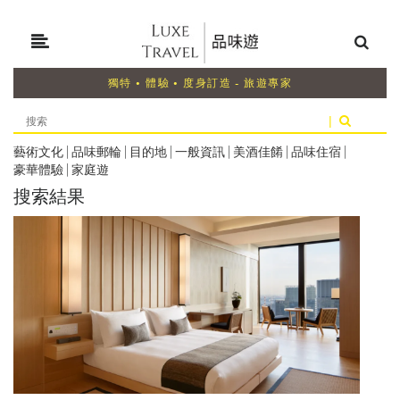
獨特 • 體驗 • 度身訂造 - 旅遊專家
|
藝術文化
|
品味郵輪
|
目的地
|
一般資訊
|
美酒佳餚
|
品味住宿
|
豪華體驗
|
家庭遊
搜索結果