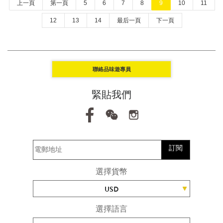
上一頁
第一頁
5
6
7
8
9
10
11
12
13
14
最后一頁
下一頁
聯絡品味遊專員
緊貼我們
訂閱
選擇貨幣
USD
選擇語言