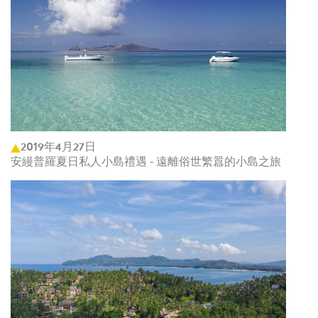
2019年4月27日
安縵普羅夏日私人小島禮遇 - 遠離俗世繁囂的小島之旅