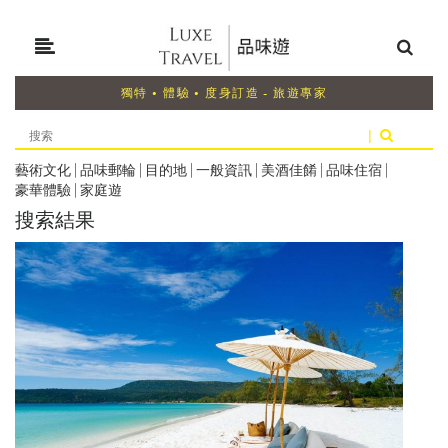
獨特 • 體驗 • 度身訂造 - 旅遊專家
|
藝術文化
|
品味郵輪
|
目的地
|
一般資訊
|
美酒佳餚
|
品味住宿
|
豪華體驗
|
家庭遊
搜索結果