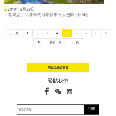
2019年2月28日
「尊屬您」品味春櫻日本關東私人包團 6日5晚
上一頁
1
2
3
4
5
6
7
8
9
10
最后一頁
下一頁
聯絡品味遊專員
緊貼我們
訂閱