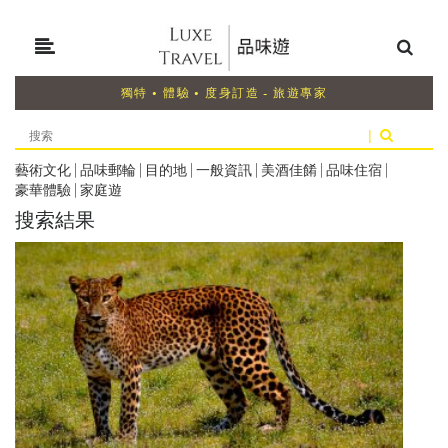
獨特 • 體驗 • 度身訂造 - 旅遊專家
|
藝術文化
|
品味郵輪
|
目的地
|
一般資訊
|
美酒佳餚
|
品味住宿
|
豪華體驗
|
家庭遊
搜索結果