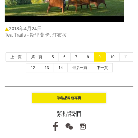
2018年4月24日
Tea Trails - 斯里蘭卡, 汀布拉
上一頁
第一頁
5
6
7
8
9
10
11
12
13
14
最后一頁
下一頁
聯絡品味遊專員
緊貼我們