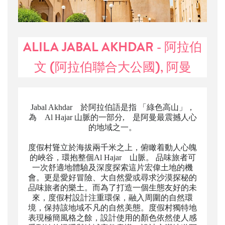
ALILA JABAL AKHDAR - 阿拉伯
文 (阿拉伯聯合大公國), 阿曼
Jabal Akhdar 於阿拉伯語是指 「綠色高山」，
為 Al Hajar 山脈的一部分, 是阿曼最震撼人心
的地域之一。
度假村聳立於海拔兩千米之上，俯瞰着動人心魄
的峽谷，環抱整個Al Hajar 山脈。 品味旅者可
一次舒適地體驗及深度探索這片宏偉土地的機
會。更是愛好冒險、大自然愛或尋求沙漠探秘的
品味旅者的樂土。而為了打造一個生態友好的未
來，度假村設計注重環保，融入周圍的自然環
境，保持該地域不凡的自然美態。度假村獨特地
表現極簡風格之餘，設計使用的顏色依然使人感