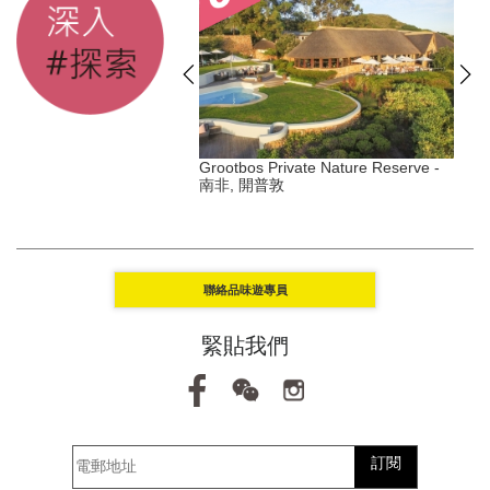
s Duxton - 新加坡, 丹戎巴
Grootbos Private Nature Reserve -
南非, 開普敦
Y
聯絡品味遊專員
緊貼我們
訂閱