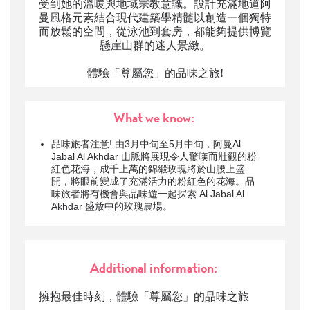
受到她的溫暖與地域宗教意識。設計充滿地道阿
曼風格元素結合現代建築學精髓以創造一個獨特
而放鬆的空間，從泳池到套房，都能夠提供博覽
懸崖山群的迷人景緻。
體驗「尊屬您」的品味之旅!
What we know:
品味旅者注意! 由3月中旬至5月中旬，阿曼Al
Jabal Al Akhdar 山脈將展現令人驚嘆而壯觀的粉
紅色花海，成千上萬的錦緞玫瑰將於山腰上盛
開，將眼前變成了充滿活力的粉紅色的花海。品
味旅者將有機會與品味遊一起探索 Al Jabal Al
Akhdar 盛放中的玫瑰農場。
Additional information:
擁抱最佳時刻，體驗「尊屬您」的品味之旅