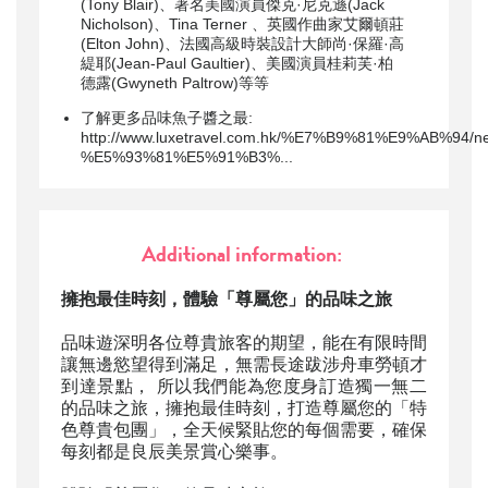
(Tony Blair)、著名美國演員傑克·尼克遜(Jack
Nicholson)、Tina Terner 、英國作曲家艾爾頓莊
(Elton John)、法國高級時裝設計大師尚·保羅·高
緹耶(Jean-Paul Gaultier)、美國演員桂莉芙·柏
德露(Gwyneth Paltrow)等等
了解更多品味魚子醬之最:
http://www.luxetravel.com.hk/%E7%B9%81%E9%AB%94/n
%E5%93%81%E5%91%B3%...
Additional information:
擁抱最佳時刻，體驗「尊屬您」的品味之旅
品味遊深明各位尊貴旅客的期望，能在有限時間
讓無邊慾望得到滿足，無需長途跋涉舟車勞頓才
到達景點， 所以我們能為您度身訂造獨一無二
的品味之旅，擁抱最佳時刻，打造尊屬您的「特
色尊貴包團」，全天候緊貼您的每個需要，確保
每刻都是良辰美景賞心樂事。