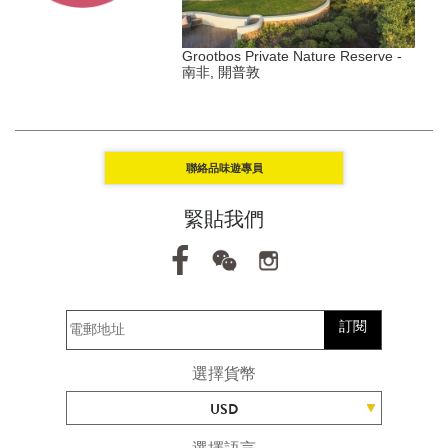
s Duxton - 新加坡, 丹戎巴
Grootbos Private Nature Reserve -
南非, 開普敦
Y
聯絡品味遊專員
緊貼我們
訂閱
選擇貨幣
USD
選擇語言