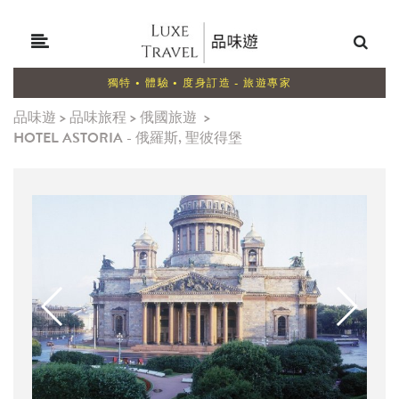
獨特 • 體驗 • 度身訂造 - 旅遊專家
品味遊
>
品味旅程
>
俄國旅遊
>
HOTEL ASTORIA - 俄羅斯, 聖彼得堡