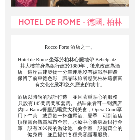
HOTEL DE ROME - 德國, 柏林
Rocco Forte 酒店之一。
Hotel de Rome 坐落於柏林心臟地帶 Bebelplatz ，
其大樓前身為銀行建於1889年，後來改建為酒
店，這座古建築物十分幸運地沒有被戰爭摧毀，
保留了前東德色彩，讓品味旅者感受柏林這個富
有文化色彩和悠久歷史的城市。
酒店以時尚的設計打造，並且著重貼心的服務，
只設有145間房間和套房。 品味旅者可一到酒店
內La Banca餐廳品嚐意大利美食，Opera Court享
用下午茶，或是歎一杯雞尾酒。夏季，可到酒店
頂樓露台觀賞城市全景。水療中心前身為銀行金
庫，設有20米長的游泳池，桑拿室，設備齊全的
健身房，並且提供各種美容護理服務。