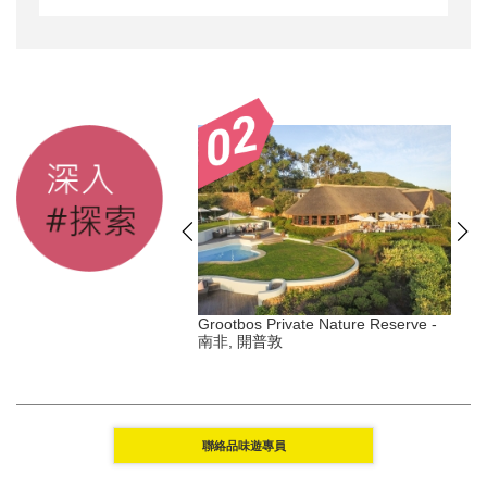
s Duxton - 新加坡, 丹戎巴
Grootbos Private Nature Reserve -
南非, 開普敦
Y
聯絡品味遊專員