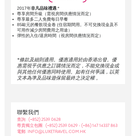
2017年
非凡品味禮遇
:*
尊享房間升級（需視房間供應情況而定）
尊享最多二人免費每日早餐
85歐元的餐飲現金卷 (住宿期間用。不可兌換現金及不
可用作減少房間費用之用途）
彈性的入住/退房時間（視房間供應情況而定）
*條款及細則適用。優惠適用於由香港出發。優
惠需視乎供應之訂購情況而定，不能兌換現金或
與其他任何優惠同時使用。如有任何爭議，以英
文本為準及品味遊保留最終之決定權 。
聯繫我們
查詢 :
(+852) 2539 0628
尊貴獨立包團 :
(+852) 2539 0629
-
(+86) 147 14337 863
電郵: INFO@LUXETRAVEL.COM.HK