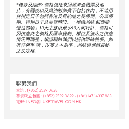
*條款及細部: 價格包括來回經濟倉機票及酒
店，有關稅項及燃油附加費不包括在內，不適用
於指定日子包括香港及目的地之長假期、公眾假
期、特別日子及展覽時段。「極緻品味 紐西蘭
慢活體驗」10天之旅以最少10人同行計。價格可
因供應商之價格及匯率變動、機位及酒店之供應
情況而調整，煩請聯絡我們以提供即時報價。如
有任何爭 議，以英文本為準，品味遊保留最終
之決定權。
聯繫我們
查詢 :
(+852) 2539 0628
尊貴獨立包團 :
(+852) 2539 0629
-
(+86) 147 14337 863
電郵: INFO@LUXETRAVEL.COM.HK