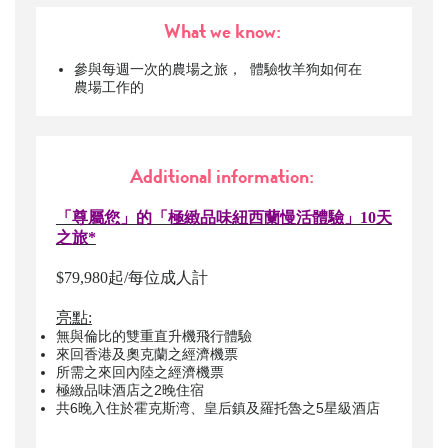
What we know:
參與每週一次的農場之旅， 體驗牧羊狗如何在
農場工作的
Additional information:
「尊屬您」的「極緻品味紐西蘭慢活體驗」10天
之旅*
$79,980起/每位成人計
亮點:
無與倫比的雙重直升機飛行體驗
來回香港及奧克蘭之經濟機票
所需之來回內陸之經濟機票
極緻品味酒店之2晚住宿
共6晚入住於霍克斯湾、皇后鎮及羅托魯之5星級酒店