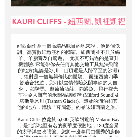
KAURI CLIFFS - 紐西蘭, 凱裡凱裡
紐西蘭作為一個高端品味目的地來說，他是個低
調、高質數細緻淡雅的國家。紐西蘭並不只於綿
羊、羊脂膏及自駕遊。 尤其不可錯過的是直升
機體驗: 它能帶你去任何其他交通工具無法到達
的地方(無論是冰川、山頂還是人跡罕至的沙灘)
，絕對是一個無與倫比的體驗。 而紐西蘭四季
皆適合旅遊，您可以盡情體驗悠閒寧靜的大自
然， 如騎馬、遊葡萄酒莊、釣鱒魚、飛行觀光
前往令人難忘的米爾福德峽灣 (Milford Sound)及
塔斯曼冰川 (Tasman Glacier)、隱蔽的湖泊和其
他的地方，體驗「尊屬您」的品味紐西蘭之旅。
Kauri Cliffs 位處於 6,000 英畝附近的 Matarui Bay
，是北部地區有名的豪華度假勝地，180度全景
的太平洋盡收眼簾。您將一邊享用由優秀的廚師