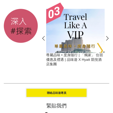
】2026必住可持續旅遊奢
尊屬品味 • 度身隨行 | 「獨家」 住宿
讓旅行變得特別有意義
優惠及禮遇 | 品味遊 X Hyatt 凱悅酒
店集團
聯絡品味遊專員
緊貼我們