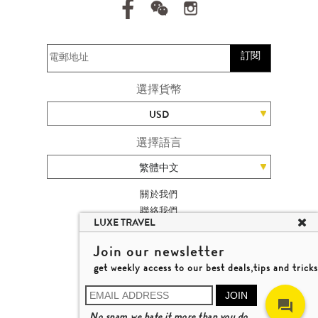
訂閱
選擇貨幣
USD
選擇語言
繁體中文
關於我們
聯絡我們
LUXE TRAVEL
加入我們
旅遊網站地圖
Join our newsletter
楊廸深品味遊
get weekly access to our best deals,tips and tricks
條款及細則
© 2026 品味遊有限公司
JOIN
牌照號碼 353662
No spam,we hate it more than you do.