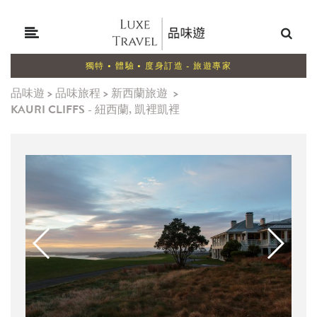
獨特 • 體驗 • 度身訂造 - 旅遊專家
品味遊
>
品味旅程
>
新西蘭旅遊
>
KAURI CLIFFS - 紐西蘭, 凱裡凱裡