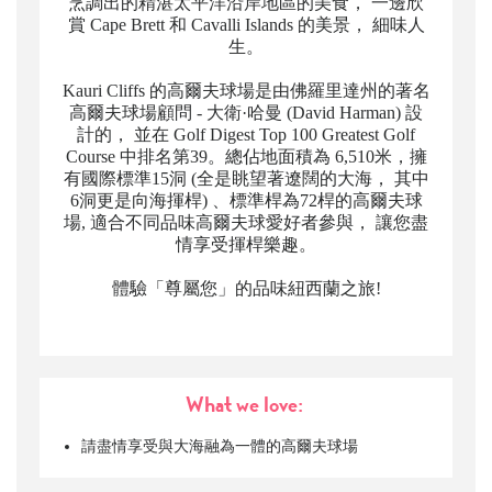
烹調出的精湛太平洋沿岸地區的美食， 一邊欣
賞 Cape Brett 和 Cavalli Islands 的美景， 細味人
生。
Kauri Cliffs 的高爾夫球場是由佛羅里達州的著名
高爾夫球場顧問 - 大衛·哈曼 (David Harman) 設
計的， 並在 Golf Digest Top 100 Greatest Golf
Course 中排名第39。總佔地面積為 6,510米，擁
有國際標準15洞 (全是眺望著遼闊的大海， 其中
6洞更是向海揮桿) 、標準桿為72桿的高爾夫球
場, 適合不同品味高爾夫球愛好者參與， 讓您盡
情享受揮桿樂趣。
體驗「尊屬您」的品味紐西蘭之旅!
What we love:
請盡情享受與大海融為一體的高爾夫球場