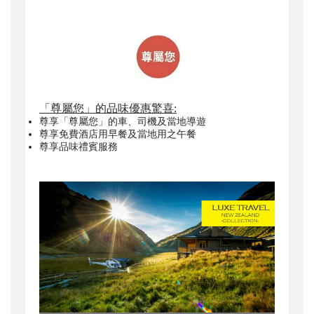
「尊屬您」的品味優惠驚喜:
尊享「尊屬您」的車、司機及當地導遊
尊享免費酒店用早餐及當地用之午餐
尊享品味禮賓服務