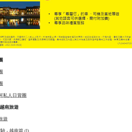
團
團
團
河私人日賞團
於越南旅遊
旅遊
- 越南篇 (I)