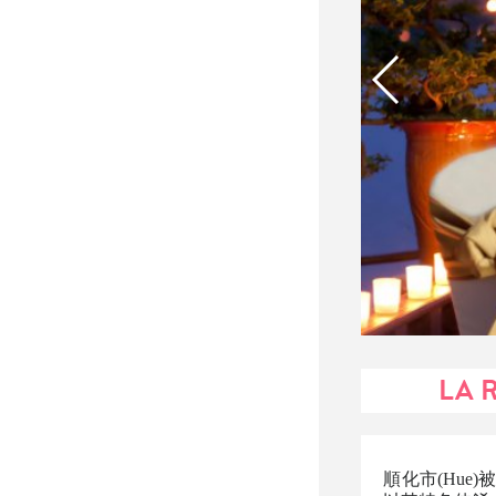
LA 
順化市(Hu