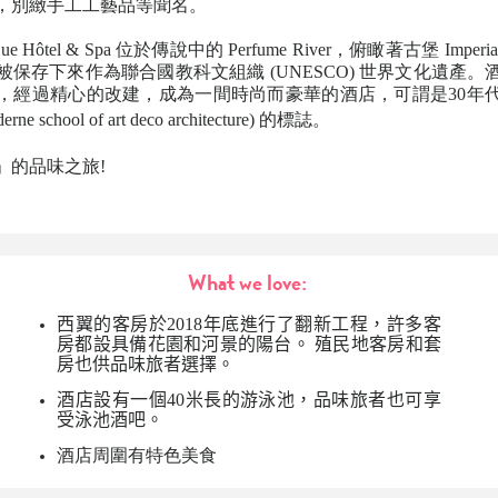
，別緻手工工藝品等聞名。
 Hue Hôtel & Spa 位於傳說中的 Perfume River，俯瞰著古堡 Imperial
保存下來作為聯合國教科文組織 (UNESCO) 世界文化遺產
，經過精心的改建，成為一間時尚而豪華的酒店，可謂是30年
derne
school of art deco architecture
) 的標誌。
」的品味之旅!
What we love:
西翼的客房於2018年底進行了翻新工程，許多客
房都設具備花園和河景的陽台。
殖民地客房和套
房也供品味旅者選擇。
酒店設有一個40米長的游泳池，
品味旅者
也可享
受泳池酒吧。
酒店周圍有特色美食