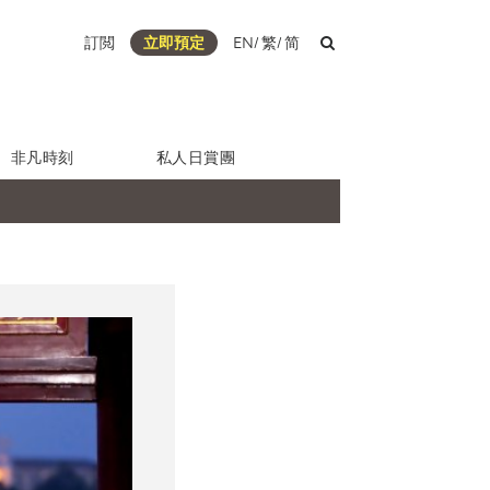
訂閲
立即預定
EN
/
繁
/
简
非凡時刻
私人日賞團