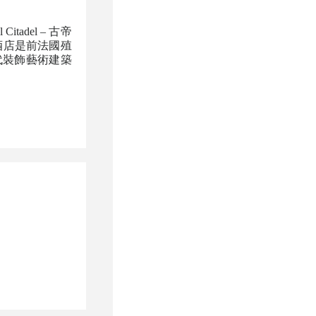
 Citadel – 古帝
。酒店是前法國殖
代裝飾藝術建築