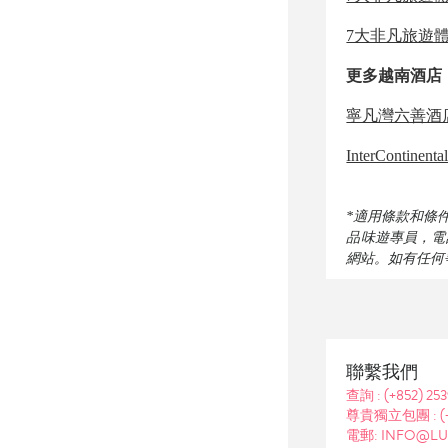
7大非凡旅遊體驗 
更多越南酒店
寧凡灣六善酒店 
InterContin
*適用條款和條
品味遊專員，電話：+
網站。如有任何
聯繫我們
查詢 :
(+852) 25
尊貴獨立包團 :
(
電郵: INFO@LU