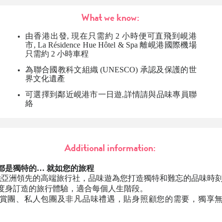
What we know:
由香港出發
,
現在只需
約 2
小時便可直飛到峴港
市
,
La Résidence Hue Hôtel & Spa
離
峴港國際
機場
只需約
2
小時車程
為聯合國教科文組織 (UNESCO) 承認及保護的世
界文化遺產
可選擇到鄰近峴港市一日遊,詳情請與品味專員聯
絡
Additional information:
都是獨特的… 就如您的旅程
0強亞洲領先的高端旅行社，品味遊為您打造獨特和難忘的品味時
度身訂造的旅行體驗，適合每個人生階段。
賞團、私人包團及非凡品味禮遇，貼身照顧您的需要，獨享