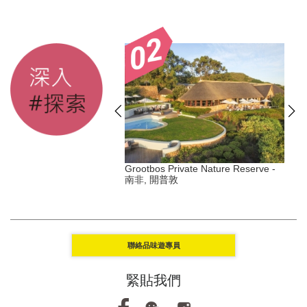
s Duxton - 新加坡, 丹戎巴
Grootbos Private Nature Reserve -
南非, 開普敦
Y
聯絡品味遊專員
緊貼我們