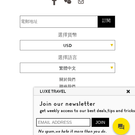
訂閱
選擇貨幣
USD
選擇語言
繁體中文
關於我們
聯絡我們
LUXE TRAVEL
加入我們
旅遊網站地圖
Join our newsletter
楊廸深品味遊
get weekly access to our best deals,tips and tricks
條款及細則
© 2026 品味遊有限公司
JOIN
牌照號碼 353662
No spam,we hate it more than you do.
瞭解更多